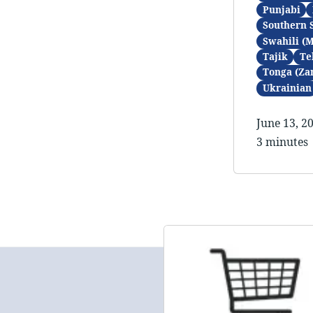
Punjabi
Southern 
Swahili (
Tajik
Te
Tonga (Za
Ukrainian
June 13, 2
3 minutes