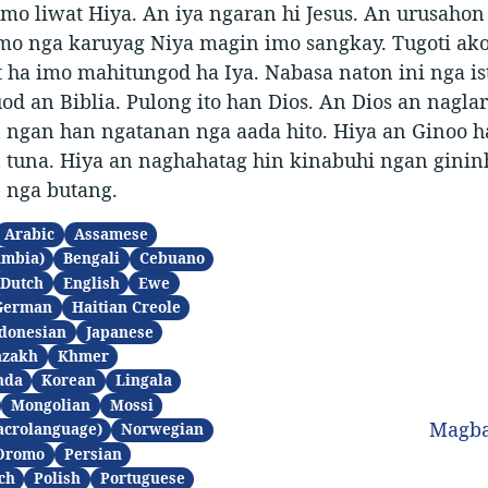
mo liwat Hiya. An iya ngaran hi Jesus. An urusahon
mo nga karuyag Niya magin imo sangkay. Tugoti ako
 ha imo mahitungod ha Iya. Nabasa naton ini nga is
uod an Biblia. Pulong ito han Dios. An Dios an nagl
 ngan han ngatanan nga aada hito. Hiya an Ginoo h
 tuna. Hiya an naghahatag hin kinabuhi ngan gini
 nga butang.
Arabic
Assamese
ambia)
Bengali
Cebuano
Dutch
English
Ewe
German
Haitian Creole
donesian
Japanese
azakh
Khmer
nda
Korean
Lingala
Mongolian
Mossi
Magba
acrolanguage)
Norwegian
Oromo
Persian
ch
Polish
Portuguese