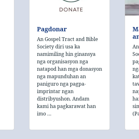
Pagdonar
M
a
An Gospel Tract and Bible
Society diri usa ka
An
namimiling hin ginansya
So
nga organisasyon nga
pa
natapod han mga donasyon
ng
nga mapunduhan an
ka
paniguro nga pagpa-
ta
imprintar ngan
na
distribyushon. Andam
ha
kami ha pagkarawat han
si
imo …
(P