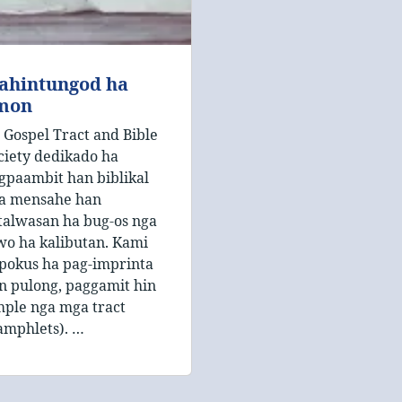
ahintungod ha
mon
 Gospel Tract and Bible
ciety dedikado ha
gpaambit han biblikal
a mensahe han
talwasan ha bug-os nga
wo ha kalibutan. Kami
pokus ha pag-imprinta
n pulong, paggamit hin
mple nga mga tract
amphlets). …