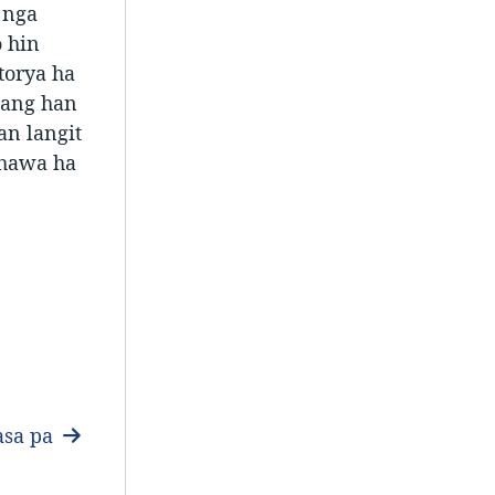
 nga
 hin
torya ha
arang han
an langit
nhawa ha
sa pa