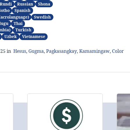
Rundi
Russian
Shona
Sotho
Spanish
Macrolanguage)
Swedish
lugu
Thai
mbia)
Turkish
Uzbek
Vietnamese
025 in
Hesus
,
Gugma
,
Pagkasangkay
,
Kamamingaw
,
Color