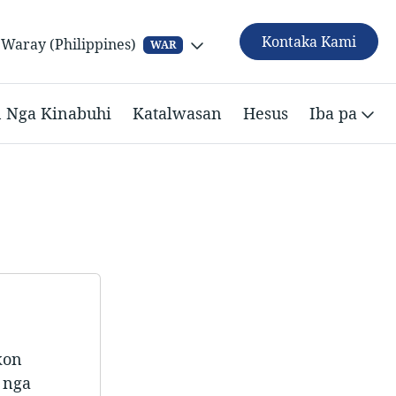
Kontaka Kami
Waray (Philippines)
WAR
n Nga Kinabuhi
Katalwasan
Hesus
Iba pa
kon
 nga