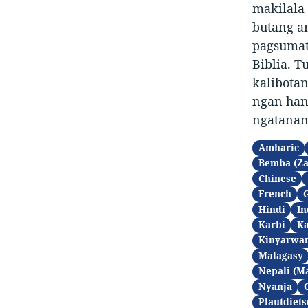
makilala 
butang a
pagsumat
Biblia. T
kalibotan
ngan han
ngatanan
Amharic
Bemba (Z
Chinese
French
Hindi
In
Karbi
K
Kinyarwa
Malagasy
Nepali (M
Nyanja
Plautdiets