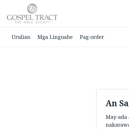
Urulian
Mga Linguahe
Pag-order
An Sa
May-ada 
nakarawa