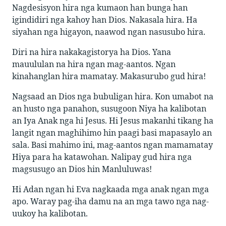
Nagdesisyon hira nga kumaon han bunga han
igindidiri nga kahoy han Dios. Nakasala hira. Ha
siyahan nga higayon, naawod ngan nasusubo hira.
Diri na hira nakakagistorya ha Dios. Yana
mauululan na hira ngan mag-aantos. Ngan
kinahanglan hira mamatay. Makasurubo gud hira!
Nagsaad an Dios nga bubuligan hira. Kon umabot na
an husto nga panahon, susugoon Niya ha kalibotan
an Iya Anak nga hi Jesus. Hi Jesus makanhi tikang ha
langit ngan maghihimo hin paagi basi mapasaylo an
sala. Basi mahimo ini, mag-aantos ngan mamamatay
Hiya para ha katawohan. Nalipay gud hira nga
magsusugo an Dios hin Manluluwas!
Hi Adan ngan hi Eva nagkaada mga anak ngan mga
apo. Waray pag-iha damu na an mga tawo nga nag-
uukoy ha kalibotan.