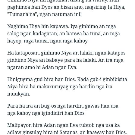
paghimoa han Dyos an bisan ano, nagsiring la Hiya,
"Tumana na", ngan natuman ini!
Naghimo Hiya hin kapawa. Iya ginhimo an mga
salog ngan kadagatan, an banwa ha tuna, an mga
hayop, mga tamsi, ngan mga kahoy.
Ha kataposan, ginhimo Niya an lalaki, ngan katapos
ginhimo Niya an babaye para ha lalaki. An ira mga
ngaran amo hi Adan ngan Eva.
Hinigugma gud hira han Dios. Kada gab-i ginbibisita
Niya hira ha makaruruyag nga hardin nga ira
inuukyan.
Para ha ira an bug-os nga hardin, gawas han usa
nga kahoy nga igindidiri han Dios.
Malipayon hira Adan ngan Eva tubtob nga usa ka
adlaw ginsulay hira ni Satanas, an kaaway han Dios.