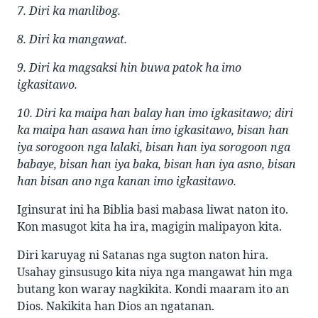
7. Diri ka manlibog.
8. Diri ka mangawat.
9. Diri ka magsaksi hin buwa patok ha imo
igkasitawo.
10. Diri ka maipa han balay han imo igkasitawo; diri
ka maipa han asawa han imo igkasitawo, bisan han
iya sorogoon nga lalaki, bisan han iya sorogoon nga
babaye, bisan han iya baka, bisan han iya asno, bisan
han bisan ano nga kanan imo igkasitawo.
Iginsurat ini ha Biblia basi mabasa liwat naton ito.
Kon masugot kita ha ira, magigin malipayon kita.
Diri karuyag ni Satanas nga sugton naton hira.
Usahay ginsusugo kita niya nga mangawat hin mga
butang kon waray nagkikita. Kondi maaram ito an
Dios. Nakikita han Dios an ngatanan.