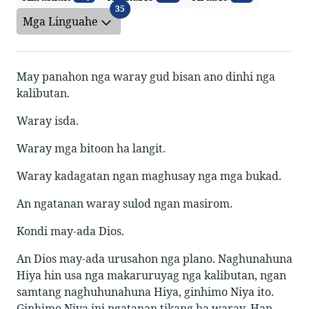
Mga Linguahe
35
Mga Linguahe
May panahon nga waray gud bisan ano dinhi nga
kalibutan.
Waray isda.
Waray mga bitoon ha langit.
Waray kadagatan ngan maghusay nga mga bukad.
An ngatanan waray sulod ngan masirom.
Kondi may-ada Dios.
An Dios may-ada urusahon nga plano. Naghunahuna
Hiya hin usa nga makaruruyag nga kalibutan, ngan
samtang naghuhunahuna Hiya, ginhimo Niya ito.
Ginhimo Niya ini ngatanan tikang ha waray. Han