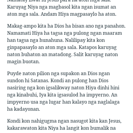
Karuyag Niya nga magbasol kita ngan isumat an
aton mga sala. Andam Hiya magpasaylo ha aton.
Makag-ampo kita ha Dios ha bisan ano nga panahon.
Namamati Hiya ha tagsa nga pulong ngan maaram
han tagsa nga hunahuna. Nalilipay kita kon
ginpapasaylo an aton mga sala. Katapos karuyag
naton buhaton an matadong. Salit karuyag naton
magin buotan.
Puyde naton pilion nga supakon an Dios ngan
sundon hi Satanas. Kondi an pulong han Dios
nasiring nga kon igsalikway naton Hiya dinhi hini
nga kinabuhi, Iya kita igsasulod ha impyerno. An
impyerno usa nga lugar han kalayo nga naglalaga
ha kadayonan.
Kondi kon nahigugma ngan nasugot kita kan Jesus,
kakarawaton kita Niya ha langit kon bumalik na