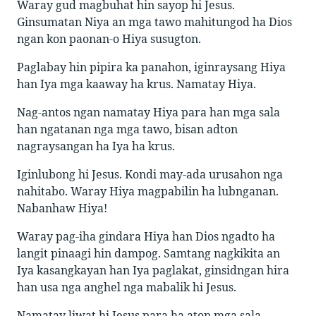
Waray gud magbuhat hin sayop hi Jesus.
Ginsumatan Niya an mga tawo mahitungod ha Dios
ngan kon paonan-o Hiya susugton.
Paglabay hin pipira ka panahon, iginraysang Hiya
han Iya mga kaaway ha krus. Namatay Hiya.
Nag-antos ngan namatay Hiya para han mga sala
han ngatanan nga mga tawo, bisan adton
nagraysangan ha Iya ha krus.
Iginlubong hi Jesus. Kondi may-ada urusahon nga
nahitabo. Waray Hiya magpabilin ha lubnganan.
Nabanhaw Hiya!
Waray pag-iha gindara Hiya han Dios ngadto ha
langit pinaagi hin dampog. Samtang nagkikita an
Iya kasangkayan han Iya paglakat, ginsidngan hira
han usa nga anghel nga mabalik hi Jesus.
Namatay liwat hi Jesus para ha aton mga sala.