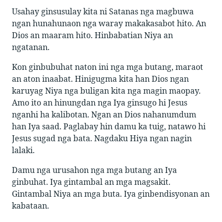
Usahay ginsusulay kita ni Satanas nga magbuwa
ngan hunahunaon nga waray makakasabot hito. An
Dios an maaram hito. Hinbabatian Niya an
ngatanan.
Kon ginbubuhat naton ini nga mga butang, maraot
an aton inaabat. Hinigugma kita han Dios ngan
karuyag Niya nga buligan kita nga magin maopay.
Amo ito an hinungdan nga Iya ginsugo hi Jesus
nganhi ha kalibotan. Ngan an Dios nahanumdum
han Iya saad. Paglabay hin damu ka tuig, natawo hi
Jesus sugad nga bata. Nagdaku Hiya ngan nagin
lalaki.
Damu nga urusahon nga mga butang an Iya
ginbuhat. Iya gintambal an mga magsakit.
Gintambal Niya an mga buta. Iya ginbendisyonan an
kabataan.