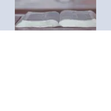
Mahintungod ha amon
An Gospel Tract and Bible Society
dedikado ha pagpaambit han
biblikal nga mensahe han
katalwasan ha bug-os nga tawo ha
kalibutan. Kami napokus ha pag-
imprinta han pulong, paggamit hin
simple nga mga tract (Pamphlets). …