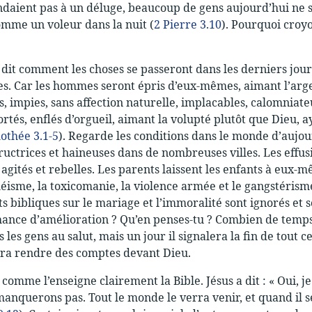
ndaient pas à un déluge, beaucoup de gens aujourd’hui ne s
omme un voleur dans la nuit (
2 Pierre 3.10
). Pourquoi croyo
 dit comment les choses se passeront dans les derniers jours
les. Car les hommes seront épris d’eux-mêmes, aimant l’argen
s, impies, sans affection naturelle, implacables, calomniat
ortés, enflés d’orgueil, aimant la volupté plutôt que Dieu, a
othée 3.1-5
). Regarde les conditions dans le monde d’aujou
uctrices et haineuses dans de nombreuses villes. Les effusi
, agités et rebelles. Les parents laissent les enfants à eu
héisme, la toxicomanie, la violence armée et le gangstérism
 bibliques sur le mariage et l’immoralité sont ignorés et so
hance d’amélioration ? Qu’en penses-tu ? Combien de temps c
 les gens au salut, mais un jour il signalera la fin de tout 
ra rendre des comptes devant Dieu.
 comme l’enseigne clairement la Bible. Jésus a dit : « Oui, je
anquerons pas. Tout le monde le verra venir, et quand il se