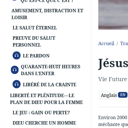
QU'EST-CE QUE C'EST ?
AMUSEMENT, DISTRACTION ET
LOISIR
LE SALUT ÉTERNEL
PREUVE DU SALUT
Accueil
Tra
PERSONNEL
AUDIO
LE PARDON
Jésus
QUARANTE-HUIT HEURES
AUDIO
DANS L’ENFER
Vie Future
AUDIO
LIBÉRÉ DE LA CRAINTE
Anglais
LIBERTÉ ET PLÉNITUDE—LE
EN
PLAN DE DIEU POUR LA FEMME
LE JEU : GAIN OU PERTE?
Environ 2000 
DIEU CHERCHE UN HOMME
méchante que 