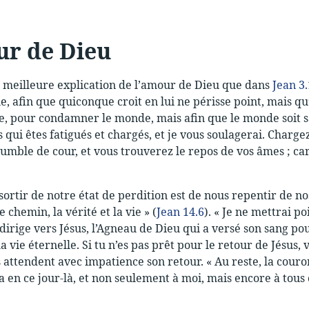
ur de Dieu
de meilleure explication de l’amour de Dieu que dans
Jean 3
e, afin que quiconque croit en lui ne périsse point, mais qu’i
, pour condamner le monde, mais afin que le monde soit sau
s qui êtes fatigués et chargés, et je vous soulagerai. Charg
humble de cour, et vous trouverez le repos de vos âmes ; car
ortir de notre état de perdition est de nous repentir de no
 le chemin, la vérité et la vie » (
Jean 14.6
). « Je ne mettrai po
dirige vers Jésus, l’Agneau de Dieu qui a versé son sang po
 vie éternelle. Si tu n’es pas prêt pour le retour de Jésus, v
 attendent avec impatience son retour. « Au reste, la couron
 en ce jour-là, et non seulement à moi, mais encore à tous