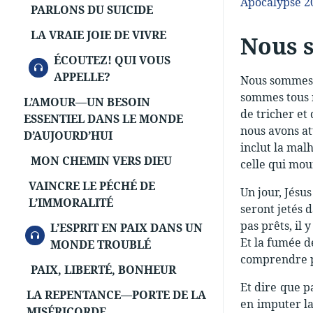
Apocalypse 2
PARLONS DU SUICIDE
LA VRAIE JOIE DE VIVRE
Nous 
ÉCOUTEZ! QUI VOUS
AUDIO
APPELLE?
Nous sommes t
sommes tous n
L’AMOUR—UN BESOIN
de tricher et
ESSENTIEL DANS LE MONDE
nous avons at
D’AUJOURD’HUI
inclut la mal
MON CHEMIN VERS DIEU
celle qui mou
VAINCRE LE PÉCHÉ DE
Un jour, Jésu
L’IMMORALITÉ
seront jetés d
pas prêts, il
L’ESPRIT EN PAIX DANS UN
AUDIO
Et la fumée d
MONDE TROUBLÉ
comprendre pl
PAIX, LIBERTÉ, BONHEUR
Et dire que p
LA REPENTANCE—PORTE DE LA
en imputer la
MISÉRICORDE