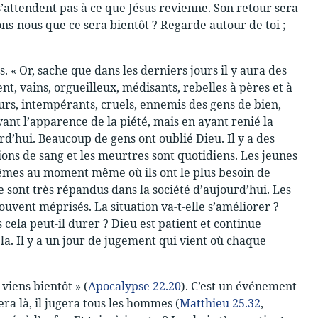
’attendent pas à ce que Jésus revienne. Son retour sera
ns-nous que ce sera bientôt ? Regarde autour de toi ;
. « Or, sache que dans les derniers jours il y aura des
t, vains, orgueilleux, médisants, rebelles à pères et à
eurs, intempérants, cruels, ennemis des gens de bien,
yant l’apparence de la piété, mais en ayant renié la
rd’hui. Beaucoup de gens ont oublié Dieu. Il y a des
ons de sang et les meurtres sont quotidiens. Les jeunes
x-mêmes au moment même où ils ont le plus besoin de
e sont très répandus dans la société d’aujourd’hui. Les
uvent méprisés. La situation va-t-elle s’améliorer ?
ela peut-il durer ? Dieu est patient et continue
cela. Il y a un jour de jugement qui vient où chaque
 viens bientôt » (
Apocalypse 22.20
). C’est un événement
ra là, il jugera tous les hommes (
Matthieu 25.32
,