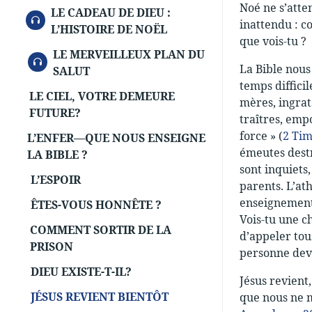
Noé ne s’atte
LE CADEAU DE DIEU :
AUDIO
inattendu : c
L’HISTOIRE DE NOËL
que vois-tu ?
LE MERVEILLEUX PLAN DU
AUDIO
La Bible nous
SALUT
temps diffici
LE CIEL, VOTRE DEMEURE
mères, ingrat
FUTURE?
traîtres, emp
force » (
2 Tim
L’ENFER—QUE NOUS ENSEIGNE
émeutes destr
LA BIBLE ?
sont inquiets
L’ESPOIR
parents. L’at
enseignements
ÊTES-VOUS HONNÊTE ?
Vois-tu une c
COMMENT SORTIR DE LA
d’appeler tous
PRISON
personne dev
DIEU EXISTE-T-IL?
Jésus revient,
JÉSUS REVIENT BIENTÔT
que nous ne m