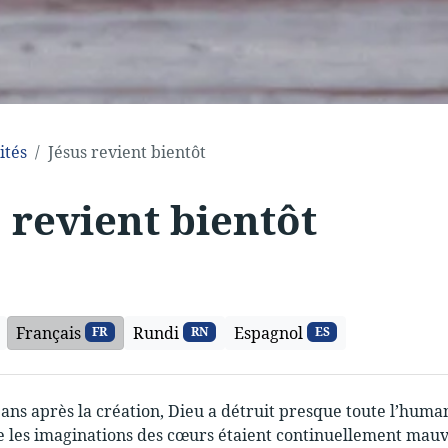
ités
Jésus revient bientôt
 revient bientôt
Français
Rundi
Espagnol
FR
RN
ES
ans après la création, Dieu a détruit presque toute l’human
les imaginations des cœurs étaient continuellement mauva