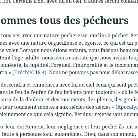
0.12
). Certains iront avec lui au ciel, d’autres seront condamn
sommes tous des pécheurs
ous nés avec une nature pécheresse, enclins à pécher. Per
és avec une nature orgueilleuse et égoïste, ce qui est un 
 de voler. Lorsque nous étions enfants, nous faisions beau
teint l’âge adulte, nous avons constaté que nous avions to
honnêteté, la cupidité, l’orgueil, l’immoralité et la toxicom
rra » (
Ézéchiel 18.4
). Nous ne pouvons pas nous débarrasser
s descendra et emmènera avec lui au ciel ceux qui sont prêt
ans le feu de l’enfer. Ce feu brûlera pour toujours, « où le fe
 y aura de la douleur et des tourments, des pleurs, des gémi
e leur tourment montera aux siècles des siècles » (
Apocalyp
einement ce que cela signifie. Perdus : rejetés sans aucun
ar leur entêtement, leur négligence et leur péché, ils ont
 faute à personne sauf eux-mêmes. Dieu, dans son amour, a