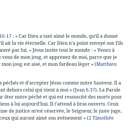
.16-17
: « Car Dieu a tant aimé le monde, qu’il a donné
l ait la vie éternelle. Car Dieu n’a point envoyé son Fils
vé par lui. » Jésus invite tout le monde : « Venez à
ez-vous de mon joug, et apprenez de moi, parce que je
 mon joug est aisé, et mon fardeau léger » (
Matthieu
s péchés et d’accepter Jésus comme notre Sauveur. Il a
int dehors celui qui vient à moi » (
Jean 6.37
). La Parole
ur ôter notre péché et qui est ressuscité des morts pour
iens à lui aujourd’hui. Il t’attend à bras ouverts. Ceux
ne de justice m’est réservée, le Seigneur, le juste juge,
 ceux qui auront aimé son avènement » (
2 Timothée