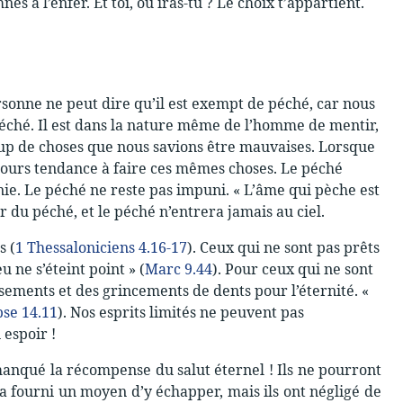
és à l’enfer. Et toi, où iras-tu ? Le choix t’appartient.
sonne ne peut dire qu’il est exempt de péché, car nous
péché. Il est dans la nature même de l’homme de mentir,
coup de choses que nous savions être mauvaises. Lorsque
ujours tendance à faire ces mêmes choses. Le péché
anie. Le péché ne reste pas impuni. « L’âme qui pèche est
 du péché, et le péché n’entrera jamais au ciel.
s (
1 Thessaloniciens 4.16-17
). Ceux qui ne sont pas prêts
u ne s’éteint point » (
Marc 9.44
). Pour ceux qui ne sont
ssements et des grincements de dents pour l’éternité. «
se 14.11
). Nos esprits limités ne peuvent pas
 espoir !
 manqué la récompense du salut éternel ! Ils ne pourront
 fourni un moyen d’y échapper, mais ils ont négligé de