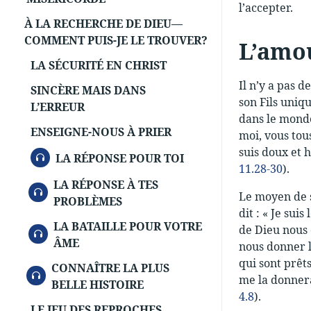
l’accepter.
À LA RECHERCHE DE DIEU—
COMMENT PUIS-JE LE TROUVER?
L’amo
LA SÉCURITÉ EN CHRIST
Il n’y a pas 
SINCÈRE MAIS DANS
son Fils uniqu
L’ERREUR
dans le monde
ENSEIGNE-NOUS À PRIER
moi, vous tou
suis doux et 
AUDIO
LA RÉPONSE POUR TOI
11.28-30
).
LA RÉPONSE À TES
AUDIO
Le moyen de s
PROBLÈMES
dit : « Je suis
LA BATAILLE POUR VOTRE
de Dieu nous 
AUDIO
ÂME
nous donner la
qui sont prêts
CONNAÎTRE LA PLUS
AUDIO
me la donnera
BELLE HISTOIRE
4.8
).
LE JEU DES REPROCHES