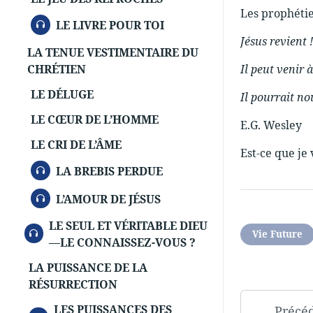
Les prophétie
AUDIO
LE LIVRE POUR TOI
Jésus revient
LA TENUE VESTIMENTAIRE DU
CHRÉTIEN
Il peut venir 
LE DÉLUGE
Il pourrait n
LE CŒUR DE L’HOMME
E.G. Wesley
LE CRI DE L’ÂME
Est-ce que je 
AUDIO
LA BREBIS PERDUE
AUDIO
L’AMOUR DE JÉSUS
LE SEUL ET VÉRITABLE DIEU
AUDIO
Vie Future
—LE CONNAISSEZ-VOUS ?
LA PUISSANCE DE LA
RÉSURRECTION
LES PUISSANCES DES
Précé