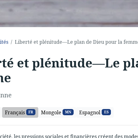
ités
Liberté et plénitude—Le plan de Dieu pour la femm
té et plénitude—Le pl
me
enne
Français
Mongole
Espagnol
FR
MN
ES
ciété, les pressions sociales et financières créent des mod