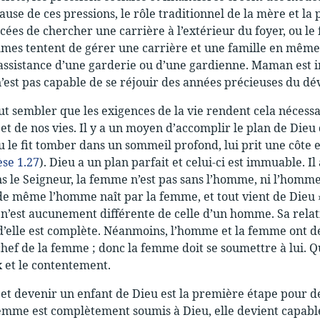
ause de ces pressions, le rôle traditionnel de la mère et l
rcées de chercher une carrière à l’extérieur du foyer, ou le
mes tentent de gérer une carrière et une famille en même te
ssistance d’une garderie ou d’une gardienne. Maman est i
e n’est pas capable de se réjouir des années précieuses du 
eut sembler que les exigences de la vie rendent cela nécessa
 et de nos vies. Il y a un moyen d’accomplir le plan de Die
u le fit tomber dans un sommeil profond, lui prit une côte 
se 1.27
). Dieu a un plan parfait et celui-ci est immuable. 
ns le Seigneur, la femme n’est pas sans l’homme, ni l’hom
e même l’homme naît par la femme, et tout vient de Dieu »
’est aucunement différente de celle d’un homme. Sa relati
’elle est complète. Néanmoins, l’homme et la femme ont de
hef de la femme ; donc la femme doit se soumettre à lui. Q
 et le contentement.
 et devenir un enfant de Dieu est la première étape pour d
mme est complètement soumis à Dieu, elle devient capable