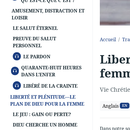
QU'EST-CE QUE C'EST ?
AMUSEMENT, DISTRACTION ET
LOISIR
LE SALUT ÉTERNEL
PREUVE DU SALUT
Accueil
Tra
PERSONNEL
Liber
AUDIO
LE PARDON
QUARANTE-HUIT HEURES
fem
AUDIO
DANS L’ENFER
AUDIO
LIBÉRÉ DE LA CRAINTE
Vie Chréti
LIBERTÉ ET PLÉNITUDE—LE
PLAN DE DIEU POUR LA FEMME
Anglais
EN
LE JEU : GAIN OU PERTE?
DIEU CHERCHE UN HOMME
Dans notre so