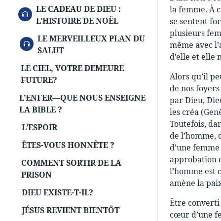
LE CADEAU DE DIEU :
la femme. À c
AUDIO
L’HISTOIRE DE NOËL
se sentent fo
plusieurs fem
LE MERVEILLEUX PLAN DU
AUDIO
même avec l’a
SALUT
d’elle et ell
LE CIEL, VOTRE DEMEURE
Alors qu’il p
FUTURE?
de nos foyers
L’ENFER—QUE NOUS ENSEIGNE
par Dieu, Die
LA BIBLE ?
les créa (
Genè
Toutefois, da
L’ESPOIR
de l’homme, d
ÊTES-VOUS HONNÊTE ?
d’une femme n
approbation d
COMMENT SORTIR DE LA
l’homme est c
PRISON
amène la paix
DIEU EXISTE-T-IL?
Être converti
JÉSUS REVIENT BIENTÔT
cœur d’une fe