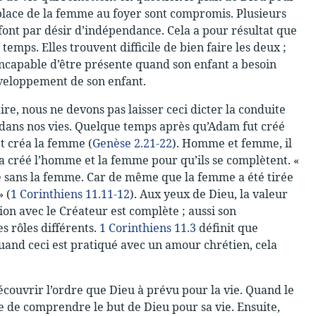
a place de la femme au foyer sont compromis. Plusieurs
 font par désir d’indépendance. Cela a pour résultat que
mps. Elles trouvent difficile de bien faire les deux ;
ncapable d’être présente quand son enfant a besoin
développement de son enfant.
ire, nous ne devons pas laisser ceci dicter la conduite
u dans nos vies. Quelque temps après qu’Adam fut créé
et créa la femme (
Genèse 2.21-22
). Homme et femme, il
Il a créé l’homme et la femme pour qu’ils se complètent. «
me sans la femme. Car de même que la femme a été tirée
 (
1 Corinthiens 11.11-12
). Aux yeux de Dieu, la valeur
on avec le Créateur est complète ; aussi son
s rôles différents.
1 Corinthiens 11.3
définit que
uand ceci est pratiqué avec un amour chrétien, cela
écouvrir l’ordre que Dieu à prévu pour la vie. Quand le
 de comprendre le but de Dieu pour sa vie. Ensuite,