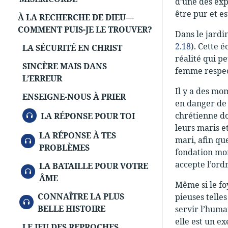
d’une des exp
être pur et e
À LA RECHERCHE DE DIEU—
COMMENT PUIS-JE LE TROUVER?
Dans le jardin
2.18
). Cette 
LA SÉCURITÉ EN CHRIST
réalité qui p
SINCÈRE MAIS DANS
femme respec
L’ERREUR
Il y a des mo
ENSEIGNE-NOUS À PRIER
en danger de 
AUDIO
chrétienne do
LA RÉPONSE POUR TOI
leurs maris e
LA RÉPONSE À TES
AUDIO
mari, afin qu
PROBLÈMES
fondation mor
accepte l’ord
LA BATAILLE POUR VOTRE
AUDIO
ÂME
Même si le fo
CONNAÎTRE LA PLUS
pieuses telle
AUDIO
BELLE HISTOIRE
servir l’huma
elle est un e
LE JEU DES REPROCHES