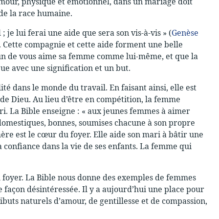
amour, physique et émotionnel, dans un mariage doit
 de la race humaine.
; je lui ferai une aide que sera son vis-à-vis » (
Genèse
i. Cette compagnie et cette aide forment une belle
acun de vous aime sa femme comme lui-même, et que la
mbue avec une signification et un but.
é dans le monde du travail. En faisant ainsi, elle est
e Dieu. Au lieu d’être en compétition, la femme
ri. La Bible enseigne : « aux jeunes femmes à aimer
ns domestiques, bonnes, soumises chacune à son propre
mère est le cœur du foyer. Elle aide son mari à bâtir une
a confiance dans la vie de ses enfants. La femme qui
 du foyer. La Bible nous donne des exemples de femmes
e façon désintéressée. Il y a aujourd’hui une place pour
ibuts naturels d’amour, de gentillesse et de compassion,