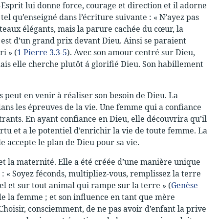
-Esprit lui donne force, courage et direction et il adorne
tel qu’enseigné dans l’écriture suivante : « N’ayez pas
teaux élégants, mais la parure cachée du cœur, la
 est d’un grand prix devant Dieu. Ainsi se paraient
i » (
1 Pierre 3.3-5
). Avec son amour centré sur Dieu,
 mais elle cherche plutôt á glorifié Dieu. Son habillement
s peut en venir à réaliser son besoin de Dieu. La
ans les épreuves de la vie. Une femme qui a confiance
rants. En ayant confiance en Dieu, elle découvrira qu’il
rtu et a le potentiel d’enrichir la vie de toute femme. La
e accepte le plan de Dieu pour sa vie.
t la maternité. Elle a été créée d’une manière unique
: « Soyez féconds, multipliez-vous, remplissez la terre
el et sur tout animal qui rampe sur la terre » (
Genèse
 de la femme ; et son influence en tant que mère
Choisir, consciemment, de ne pas avoir d’enfant la prive