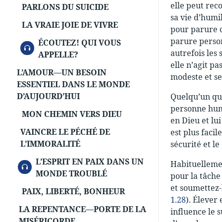
elle peut reco
PARLONS DU SUICIDE
sa vie d’humi
LA VRAIE JOIE DE VIVRE
pour parure c
parure person
ÉCOUTEZ! QUI VOUS
AUDIO
autrefois les
APPELLE?
elle n’agit pa
L’AMOUR—UN BESOIN
modeste et se
ESSENTIEL DANS LE MONDE
D’AUJOURD’HUI
Quelqu’un qui
personne humb
MON CHEMIN VERS DIEU
en Dieu et lu
VAINCRE LE PÉCHÉ DE
est plus facil
L’IMMORALITÉ
sécurité et l
L’ESPRIT EN PAIX DANS UN
Habituellemen
AUDIO
MONDE TROUBLÉ
pour la tâche
et soumettez-l
PAIX, LIBERTÉ, BONHEUR
1.28
). Élever
LA REPENTANCE—PORTE DE LA
influence le 
MISÉRICORDE