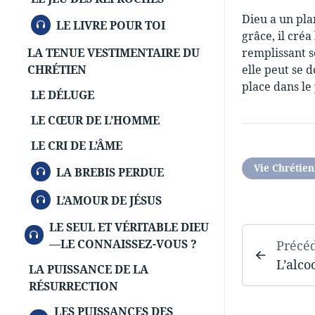
Dieu a un pla
AUDIO
LE LIVRE POUR TOI
grâce, il cré
LA TENUE VESTIMENTAIRE DU
remplissant s
CHRÉTIEN
elle peut se 
place dans le
LE DÉLUGE
LE CŒUR DE L’HOMME
LE CRI DE L’ÂME
AUDIO
Vie Chrétie
LA BREBIS PERDUE
AUDIO
L’AMOUR DE JÉSUS
LE SEUL ET VÉRITABLE DIEU
AUDIO
—LE CONNAISSEZ-VOUS ?
Précé
L’alco
LA PUISSANCE DE LA
RÉSURRECTION
LES PUISSANCES DES