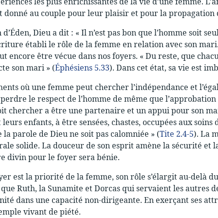
ériences les plus enrichissantes de la vie d’une femme. L’
st donné au couple pour leur plaisir et pour la propagation
 d’Éden, Dieu a dit : « Il n’est pas bon que l’homme soit seul 
écriture établi le rôle de la femme en relation avec son mar
eut encore être vécue dans nos foyers. « Du reste, que ch
te son mari » (
Éphésiens 5.33
). Dans cet état, sa vie est i
ments où une femme peut chercher l’indépendance et l’égalit
perdre le respect de l’homme de même que l’approbation d
it chercher a être une partenaire et un appui pour son ma
t leurs enfants, à être sensées, chastes, occupées aux soi
e la parole de Dieu ne soit pas calomniée » (
Tite 2.4-5
). La 
ale solide. La douceur de son esprit amène la sécurité et l
re divin pour le foyer sera bénie.
yer est la priorité de la femme, son rôle s’élargit au-delà
s que Ruth, la Sunamite et Dorcas qui servaient les autres d
nité dans une capacité non-dirigeante. En exerçant ses attr
xemple vivant de piété.