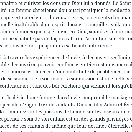
nnaitre et cultiver les dons que Dieu lui a donnés. Le Saint
lité. La femme chrétienne doit aussi pratiquer la modestie, 
e que est extérieur : cheveux tressés, ornements d’or, man
nelle inaltérable d’un esprit doux et tranquille ; voilà que
 saintes femmes que espéraient en Dieu, soumises à leur mar
s ou ne s’habille pas de façon à attirer l’attention sur elle,
s actions ne font qu’ajouter à sa beauté intérieure.
, à travers les expériences de la vie, à découvert ses limite
le découvrira qu’avoir confiance en Dieu est une ancre d
i est soumise est libérée d’une multitude de problèmes frust
e de se soumettre à son mari. La soumission est une belle ve
e contentement sont des bénédictions qui viennent lorsqu’ell
t, le désir d’une femme dans la vie comprend le mariage e
 spéciale d’engendrer des enfants. Dieu a dit à Adam et Ève 
a. Dominez sur les poissons de la mer, sur les oiseaux du ci
 et prendre soin de son enfant est un des grands privilèges
succès de ses enfants de même que leur destinée éternelle. 