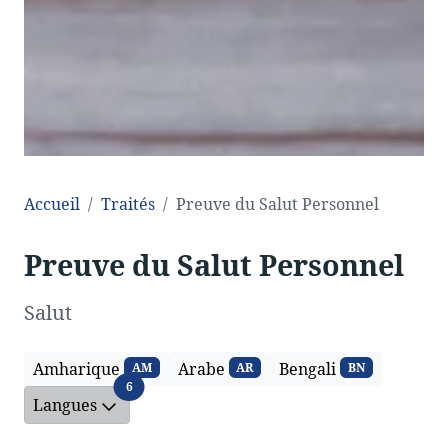
Accueil
Traités
Preuve du Salut Personnel
Preuve du Salut Personnel
Salut
Amharique
Arabe
Bengali
AM
AR
BN
Langues
6
Langues