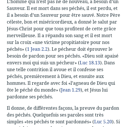
L’homme qui n’est pas né de nouveau, a besoin d’un
Sauveur. Il est mort dans ses péchés, il est perdu, et
il a besoin d’un Sauveur pour être sauvé. Notre Père
céleste, bon et miséricordieux, a donné le salut par
Jésus-Christ pour que tous profitent de cette grâce
merveilleuse. Il a répandu son sang et il est mort
sur la croix «une victime propitiatoire pour nos
péchés» (
1 Jean 2.2
). Le pécheur doit éprouver le
besoin de pardon pour ses péchés. «Dieu soit apaisé
envers moi qui suis un pécheur» (
Luc 18.13
). Dans
une telle contrition il avoue et il confesse ses
péchés, premièrement à Dieu, et ensuite aux
hommes. Il regarde avec foi «l’agneau de Dieu qui
ôte le péché du monde» (
Jean 1.29
), et Jésus lui
pardonne ses péchés.
Il donne, de différentes façons, la preuve du pardon
des péchés. Quelquefois ses paroles sont très
simples «tes péchés te sont pardonnés» (
Luc 5.20
). Si