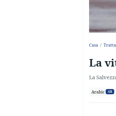
Casa
Tratta
La v
La Salvezz
Arabic
AR