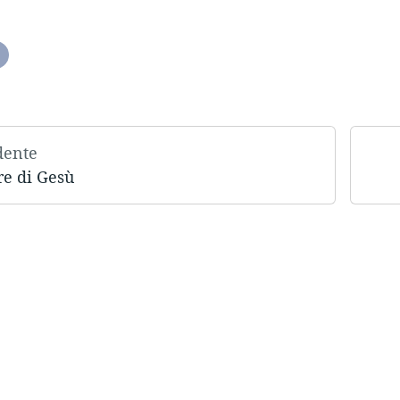
dente
re di Gesù