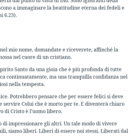
erla dal punto di vista di Dio. Sono ignoranti della
iescono a immaginare la beatitudine eterna dei fedeli e
i 6.23).
 nel mio nome, domandate e riceverete, affinché la
ossa nel cuore di un cristiano.
pirito Santo da una gioia che è più profonda di tutte
ca continuatamente, ma una tranquilla confidanza nel
iosi nella tempesta.
lice. Potrebbero pensare che per essere felici si deve
re servire Colui che è morto per te. E diventerà chiaro
o di Cristo è l’uomo libero.
 di impressionare gli altri. Un tale modo di vivere
i, siamo liberi. Liberi di essere noi stessi. Liberati dal