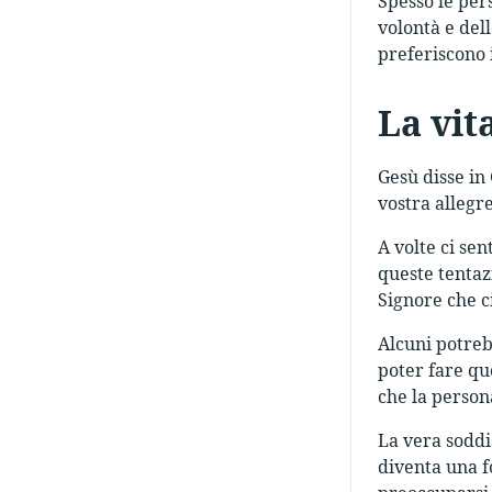
Spesso le per
volontà e del
preferiscono 
La vit
Gesù disse in
vostra allegr
A volte ci se
queste tentaz
Signore che c
Alcuni potreb
poter fare qu
che la persona
La vera soddi
diventa una fo