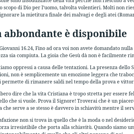
sone sono insoddisfatte della vita perché non riescono a ved
lo scopo di Dio per l’uomo, talvolta volentieri. Molti non r
ignorare la mietitura finale dei malvagi e degli atei (Roman
a abbondante è disponibile
 Giovanni 16.24, Fino ad ora voi non avete domandato nulla
ezza sia compiuta. La gioia che Gesù dà non è facilmente rim
ntiamo oppressi a causa delle tentazioni. La presenza dello S
ioni, non è semplicemente un emozione leggera che traboc
i permette di rimanere saldi nel tempo della prova e vittor
bero dire che la vita Cristiana è tropo stretta per essere fe
ello che si vuole. Prova il Signore! Troverai che è un piace
 che serve a se stesso è davvero in schiavitù mentre il serv
sfazione non si trova in quello che è la moda o nel desiderio
rza irresistibile che porta alla schiavitù. Quando siamo umil