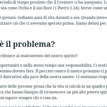
periodo di tempo prezioso che il Creatore ci ha assegnato. 
ata come l’erba e il suo fiore (1 Pietro 1.24); breve come 
giovani, vediamo anni di vita davanti a noi. Quando inve
izzare ciò che ci avevamo sperato prima. Siamo delusi per un
è il problema?
tribuisce al malcontento del nostro spirito?
opportunità e nello stesso tempo una responsabilità. Ci sent
mmo dovuto fare. Il peccato contro il nostro prossimo ci por
tti distruttivi alla pace della nostra mente. Ci sentiamo resp
te delle persone pensa che la vita si calcoli in un quadro p
ica che hanno bisogno di riconoscere un più alto potere spiri
n sapere sempre chi o cosa sia.