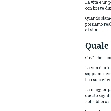
La vita è un 
con breve dur
Quando siamo 
possiamo real
di vita.
Quale 
Cos’è che con
La vita è un’
sappiamo avre
ha i suoi effe
La maggior par
questo signif
Potrebbero no