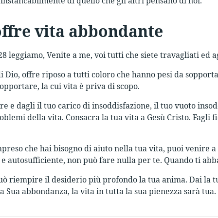
instancabilmente di quello che gli altri pensano di noi.
ffre vita abbondante
8 leggiamo, Venite a me, voi tutti che siete travagliati ed a
 di Dio, offre riposo a tutti coloro che hanno pesi da sopport
pportare, la cui vita è priva di scopo.
re e dagli il tuo carico di insoddisfazione, il tuo vuoto inso
roblemi della vita. Consacra la tua vita a Gesù Cristo. Fagli
reso che hai bisogno di aiuto nella tua vita, puoi venire a 
e autosufficiente, non può fare nulla per te. Quando ti abb
ò riempire il desiderio più profondo la tua anima. Dai la tua
a Sua abbondanza, la vita in tutta la sua pienezza sarà tua.