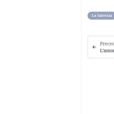
La Salvezza
Prece
L’amo