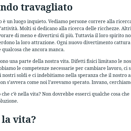
ndo travagliato
è un luogo inquieto. Vediamo persone correre alla ricerca d
attività. Molti si dedicano alla ricerca delle ricchezze. Altri
orare di meno e divertirsi di più. Tuttavia il loro spirito no
erdono la loro attrazione. Ogni nuovo divertimento cattura
’è qualcosa che ancora manca.
ono una parte della nostra vita. Difetti fisici limitano le no
biamo le competenze necessarie per cambiare lavoro, ci se
nostri soldi e ci indebitiamo nella speranza che il nostro ac
n s’avvera come noi l’avevamo sperato. Invano, cerchiamo l
o che c’è nella vita? Non dovrebbe esserci qualche cosa c
oluzione.
 la vita?