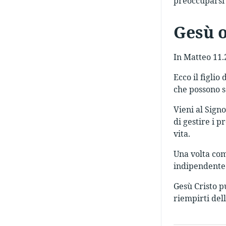
preoccuparsi 
Gesù o
In Matteo 11.2
Ecco il figlio
che possono so
Vieni al Signo
di gestire i p
vita.
Una volta comp
indipendente 
Gesù Cristo pu
riempirti dell