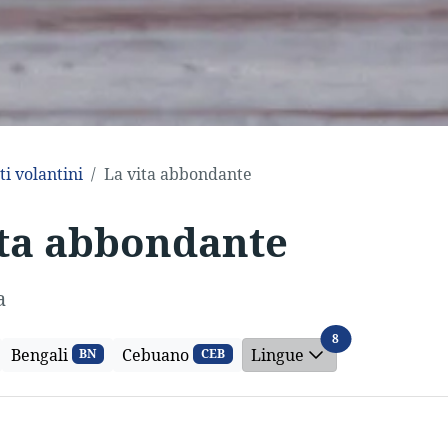
ti volantini
La vita abbondante
ita abbondante
a
Lingue
8
Bengali
Cebuano
Lingue
BN
CEB