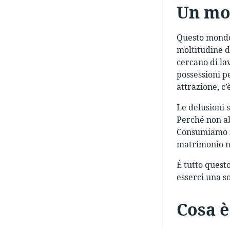
Un mo
Questo mondo 
moltitudine d’
cercano di lav
possessioni p
attrazione, c
Le delusioni s
Perché non ab
Consumiamo i 
matrimonio no
É tutto quest
esserci una s
Cosa è