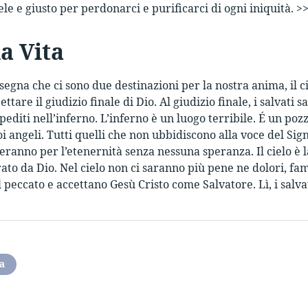
ele e giusto per perdonarci e purificarci di ogni iniquità. >
a Vita
nsegna che ci sono due destinazioni per la nostra anima, il 
ttare il giudizio finale di Dio. Al giudizio finale, i salvati s
pediti nell’inferno. L’inferno è un luogo terribile. É un po
uoi angeli. Tutti quelli che non ubbidiscono alla voce del S
eranno per l’etenernità senza nessuna speranza. Il cielo è la
ato da Dio. Nel cielo non ci saranno più pene ne dolori, fam
 peccato e accettano Gesù Cristo come Salvatore. Lì, i salva
na