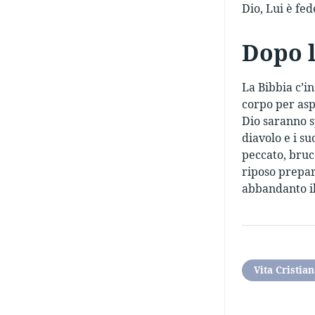
Dio, Lui è fed
Dopo l
La Bibbia c’i
corpo per aspe
Dio saranno s
diavolo e i s
peccato, bruc
riposo prepar
abbandanto il
Vita Cristia