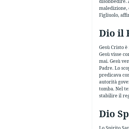
disobbedire. 
maledizione, 
Figliuolo, af
Dio il 
Gesù Cristo è
Gesù visse co
mai. Gesù ven
Padre. Lo sco
predicava cont
autorità gover
tomba. Nel te
stabilire il r
Dio Sp
Lo Spirito San