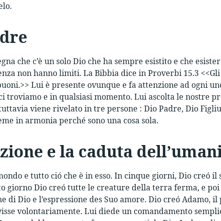
elo.
adre
egna che c’è un solo Dio che ha sempre esistito e che esiste
enza non hanno limiti. La Bibbia dice in Proverbi 15.3 <<Gli
buoni.>> Lui è presente ovunque e fa attenzione ad ogni u
i troviamo e in qualsiasi momento. Lui ascolta le nostre p
tuttavia viene rivelato in tre persone : Dio Padre, Dio Figliu
eme in armonia perché sono una cosa sola.
zione e la caduta dell’uman
ondo e tutto ció che è in esso. In cinque giorni, Dio creó il sol
sto giorno Dio creó tutte le creature della terra ferma, e p
ne di Dio e l’espressione des Suo amore. Dio creó Adamo, i
visse volontariamente. Lui diede un comandamento semplic