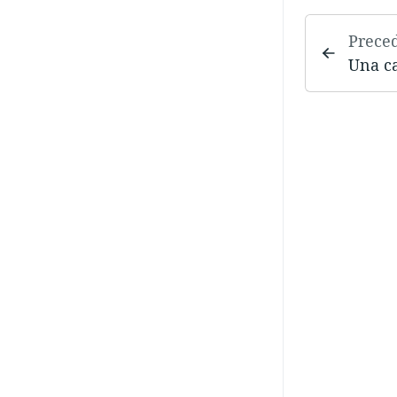
Prece
Una ca