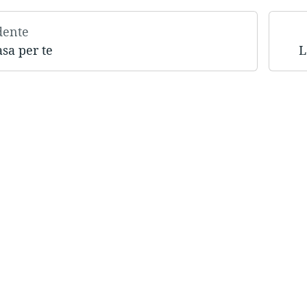
dente
sa per te
L