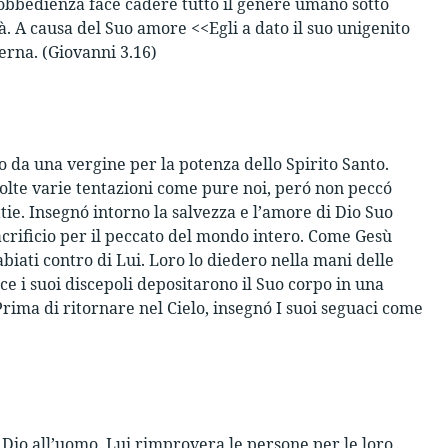
sobbedienza face cadere tutto il genere umano sotto
à. A causa del Suo amore <<Egli a dato il suo unigenito
terna. (Giovanni 3.16)
to da una vergine per la potenza dello Spirito Santo.
molte varie tentazioni come pure noi, peró non peccó
e. Insegnó intorno la salvezza e l’amore di Dio Suo
sacrificio per il peccato del mondo intero. Come Gesù
abiati contro di Lui. Loro lo diedero nella mani delle
oce i suoi discepoli depositarono il Suo corpo in una
Prima di ritornare nel Cielo, insegnó I suoi seguaci come
di Dio all’uomo. Lui rimprovera le persone per le loro