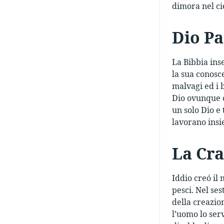
dimora nel ci
Dio P
La Bibbia ins
la sua conosc
malvagi ed i 
Dio ovunque c
un solo Dio e 
lavorano insi
La Cra
Iddio creó il m
pesci. Nel se
della creazio
l’uomo lo ser