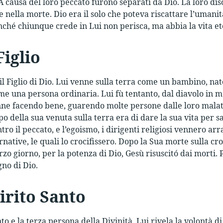
A causa del loro peccato furono separati da Dio. La loro di
e nella morte. Dio era il solo che poteva riscattare l’umanit
finché chiunque crede in Lui non perisca, ma abbia la vita e
Figlio
 il Figlio di Dio. Lui venne sulla terra come un bambino, na
me una persona ordinaria. Lui fù tentanto, dal diavolo in 
ne facendo bene, guarendo molte persone dalle loro malatti
po della sua venuta sulla terra era di dare la sua vita per 
ro il peccato, e l’egoismo, i dirigenti religiosi vennero arr
native, le quali lo crocifissero. Dopo la Sua morte sulla cr
rzo giorno, per la potenza di Dio, Gesù risuscitó dai morti. 
egno di Dio.
irito Santo
to e la terza persona della Divinità. Lui rivela la volontà 