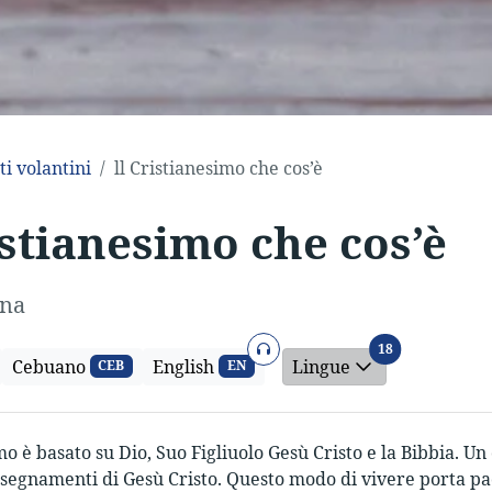
ti volantini
ll Cristianesimo che cos’è
istianesimo che cos’è
ana
Audio
Lingue
18
Cebuano
English
Lingue
CEB
EN
mo è basato su Dio, Suo Figliuolo Gesù Cristo e la Bibbia. U
nsegnamenti di Gesù Cristo. Questo modo di vivere porta pa