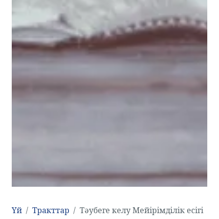
Үй
Тракттар
Тәубеге келу Мейірімділік есігі