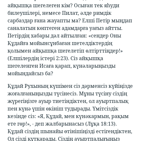
айқышқа шегелеген кім? Осыған тек яһуди
билеушілері, немесе Пилат, әлде римдік
сарбаздар ғана жауапты ма? Елші Петір мыңдап
саналатын көптеген адамдарға уағыз айтты.
Петірдің хабары дәл айтылған: «сендер Оны
Құдайға мойынсұнбаған шетелдіктердің
қолымен айқышқа шегелетіп өлтірттіңдер!»
(Елшілердің істері 2:23). Сіз айқышқа
шегеленген Исаға қарап, күнәларыңызды
мойындайсыз ба?
Құдай Рухының күшімен сіз дәрменсіз күйіңізде
жоғалғаныңызды түсінесіз. Мұны түсіну сіздің
жүрегіңізге ауыр тиетіндіктен, ол ауыртпалық
пен күнә үшін өкініш тудырады. Үмітсіздік
кезінде сіз: «Я, Құдай, мен күнәкармын, рақым
ете гөр!», - деп жалбарынасыз (Лұқа 18:13).
Құдай сіздің шынайы өтінішіңізді естігендіктен,
Ол сізді құтқарады. Сіздің ауыртпалығыңыз