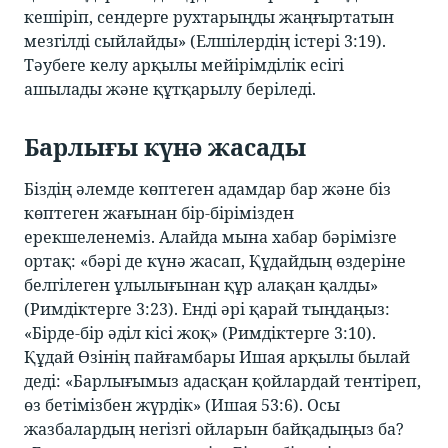
кешіріп, сендерге рухтарыңды жаңғыртатын
мезгілді сыйлайды» (Елшілердің істері 3:19).
Тәубеге келу арқылы мейірімділік есігі
ашылады және құтқарылу беріледі.
Барлығы күнә жасады
Біздің әлемде көптеген адамдар бар және біз
көптеген жағынан бір-бірімізден
ерекшеленеміз. Алайда мына хабар бәрімізге
ортақ: «бәрі де күнә жасап, Құдайдың өздеріне
белгілеген ұлылығынан құр алақан қалды»
(Римдіктерге 3:23). Енді әрі қарай тыңдаңыз:
«Бірде-бір әділ кісі жоқ» (Римдіктерге 3:10).
Құдай Өзінің пайғамбары Ишая арқылы былай
деді: «Барлығымыз адасқан қойлардай тентіреп,
өз бетімізбен жүрдік» (Ишая 53:6). Осы
жазбалардың негізгі ойларын байқадыңыз ба?