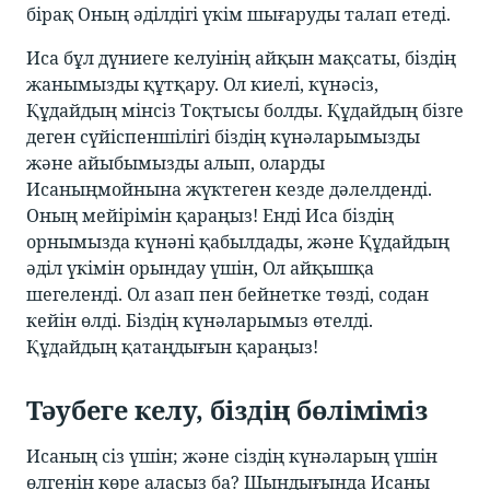
бірақ Оның әділдігі үкім шығаруды талап етеді.
Иса бұл дүниеге келуінің айқын мақсаты, біздің
жанымызды құтқару. Ол киелі, күнәсіз,
Құдайдың мінсіз Тоқтысы болды. Құдайдың бізге
деген сүйіспеншілігі біздің күнәларымызды
және айыбымызды алып, оларды
Исаныңмойнына жүктеген кезде дәлелденді.
Оның мейірімін қараңыз! Енді Иса біздің
орнымызда күнәні қабылдады, және Құдайдың
әділ үкімін орындау үшін, Ол айқышқа
шегеленді. Ол азап пен бейнетке төзді, содан
кейін өлді. Біздің күнәларымыз өтелді.
Құдайдың қатаңдығын қараңыз!
Тәубеге келу, біздің бөліміміз
Исаның сіз үшін; және сіздің күнәларың үшін
өлгенін көре аласыз ба? Шындығында Исаны