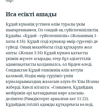
бар!
Иса есікті ашады
Құдай күнәнің үстінен өлім туралы үкім
шығарғанымен, Ол сондай-ақ сүйіспеншіліктің
Құдайы. «Құдай - сүйіспеншілік» (Жоханның 1-
хаты 4:16). Құдай сізді күнәкар өмір сүрсеңіз де
сүйеді. Оның махаббаты сізді құтқаруға жол
ашты. (Жохан 3:16) Құдай күнәға қатысты
үкімін жүзеге асырады, егер бұл әділеттілік
адамғақатысты қолданылса, ол бірден өледі.
Сондықтан Құдай ешкімнің өліп кетуін
қаламай, біздің өмір сүруіміз үшін
күнәларымыздың жазасын алуға Өз Ұлы Исаны
жіберді. Киелі кітапта: «Сонымен, Құдайдың
мейірімін әрі қатаңдығын көре аласың»
делінген (Римдіктерге арналған хат 11:22).
Құдайдың ізгілігі адамды құтқарғысы келеді,