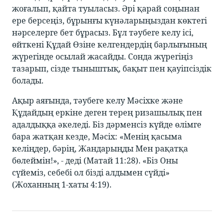
жоғалып, қайта туыласыз. Әрі қарай соңынан
ере берсеңіз, бұрынғы күнәларыңыздан көктегі
нәрселерге бет бұрасыз. Бұл тәубеге келу ісі,
өйткені Құдай Өзіне келгендердің барлығының
жүрегінде осылай жасайды. Сонда жүрегіңіз
тазарып, сізде тыныштық, бақыт пен қауіпсіздік
болады.
Ақыр аяғында, тәубеге келу Мәсіхке және
Құдайдың еркіне деген терең ризашылық пен
адалдыққа әкеледі. Біз дәрменсіз күйде өлімге
бара жатқан кезде, Мәсіх: «Менің қасыма
келіңдер, бәрің, Жандарыңды Мен рақатқа
бөлеймін!», - деді (Матай 11:28). «Біз Оны
сүйеміз, себебі ол бізді алдымен сүйді»
(Жоханның 1-хаты 4:19).