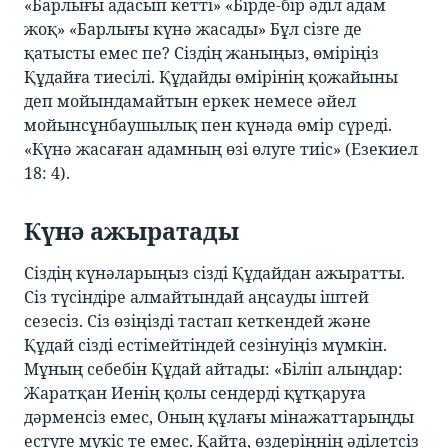
«Барлығы адасып кетті» «Бірде-бір әділ адам
жоқ» «Барлығы күнә жасады» Бұл сізге де
қатысты емес пе? Сіздің жаныңыз, өміріңіз
Құдайға тиесілі. Құдайды өмірінің қожайыны
деп мойындамайтын еркек немесе әйел
мойынсұнбаушылық пен күнәда өмір сүреді.
«Күнә жасаған адамның өзі өлуге тиіс» (Езекиел
18: 4).
Күнә ажыратады
Сіздің күнәларыңыз сізді Құдайдан ажыратты.
Сіз түсіндіре алмайтындай аңсауды іштей
сезесіз. Сіз өзіңізді тастап кеткендей және
Құдай сізді естімейтіндей сезінуіңіз мүмкін.
Мұның себебін Құдай айтады: «Біліп алыңдар:
Жаратқан Иенің қолы сендерді құтқаруға
дәрменсіз емес, Оның құлағы мінажаттарыңды
естуге мүкіс те емес. Қайта, өздеріңнің әділетсіз