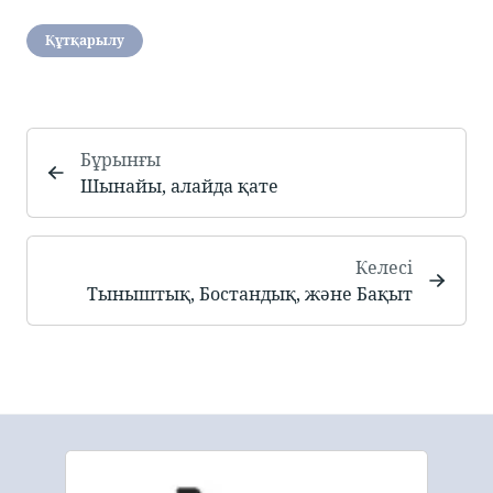
Құтқарылу
Бұрынғы
Шынайы, алайда қате
Келесі
Тыныштық, Бостандық, және Бақыт