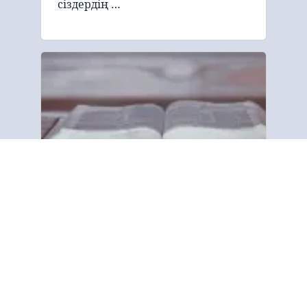
сіздердің …
Біз туралы
“Евангелие трактаты және Киелі
кітап қоғамы дүние жүзіндегі
барлық халықтармен құтқарылу
туралы Киелі кітап хабарын
бөлісуге арналған. Біз қарапайым
трактаттар (памфлеттер) арқылы