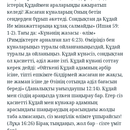
істерің Құдаймен араларыңды ажыратып
келеді! Жасаған күнәларың Оның бетін
сендерден бұрып әкетеді. Сондықтан да Құдай
Ие мінажаттарыңа құлақ салмайды» (Ишая 59:
1-2). Тағы да: «Күнәнің жазасы - өлім»
(Римдіктерге арналған хат 6:23). Өміріңіз бен
күнәларыңыз туралы ойланғаныңыздай, Құдай
туралы да ойланыңыз. Құдай күнәсіз, сондықтан
ол қасиетті, әділ және ізгі. Құдай күнәні соттау
керек дейді: «Өйткені Құдай адамның әрбір
ісіне, тіпті ешкімге білдірмей жасаған не жақсы,
не жаман ісіне де Өзінің сотында әділ бағасын
береді» (Даналықты уағыздаушы 12:14). Құдай
мен сіздің араңызда үлкен шаңырау бар. Егер сіз
қасиетті Құдай мен күнәкар адамның
арасындағы шаңыраудың арасындағы жолды
таба алмасаңыз, сіз мәңгілік өлімге ұшырайсыз!
(Лұқа 16:26) Бірақ тыңдаңыз, жол бар - сізге үміт