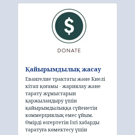
Қайырымдылық жасау
Евангелие трактаты және Киелі
кітап қоғамы - жариялау және
тарату жұмыстарын
қаржыландыру үшін
қайырымдылыққа сүйенетін
коммерциялық емес ұйым.
Өмірді өзгертетін Ізгі хабарды
таратуға көмектесу үшін