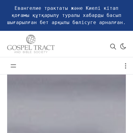
Евангелие трактаты және Киелі кітап
қоғамы құтқарылу туралы хабарды басып
шығарылған бет арқылы бөлісуге арналған.