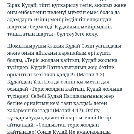
Бірақ Құдай, тіпті құтқарылу тегін, ақысыз және
оны еңбектеніп иеленуі мүмкін емес болса да
адамдарға Өзінің мейірімділігін ешқандай
шартсыз бермейді. Құдайдың мейірімділік
танытатын шарты - бұл тәубеге келу.
Шомылдырушы Жақия Құдай Сөзін уағыздады
және оның айтқаны қарапайым әрі күшті
болды, «Теріс жолдан қайтып, Құдай жолына
түсіңдер! Құдай Патшалығының жер бетіне
орнайтын кезі таяп қалды!» (Матай 3:2).
Құдайдың Ұлы Иса да өзінің қызметін дәл
осындай «Теріс жолдан қайтып, Құдай жолына
түсіңдер! Себебі Құдай Патшалығының жер
бетіне орнайтын кезі таяп қалды!» деген
хабармен бастады (Матай 4:17). Өкіну -
құтқарылудың қажетті шарты, елші Петір
айтқандай: «Сондықтан теріс жолдан
қайтыңдар! Сонда Құдай Ие күнәларыңды