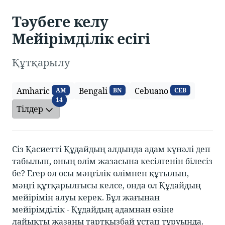
Тәубеге келу
Мейірімділік есігі
Құтқарылу
Amharic
Bengali
Cebuano
AM
BN
CEB
Тілдер
14
Тілдер
Сіз Қасиетті Құдайдың алдында адам күнәлі деп
табылып, оның өлім жазасына кесілгенін білесіз
бе? Егер ол осы мәңгілік өлімнен құтылып,
мәңгі құтқарылғысы келсе, онда ол Құдайдың
мейірімін алуы керек. Бұл жағынан
мейірімділік - Құдайдың адамнан өзіне
лайықты жазаны тартқызбай ұстап тұруында.