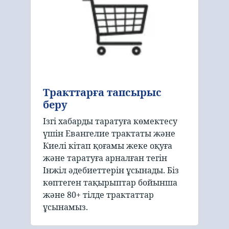
Тракттарға тапсырыс
беру
Ізгі хабарды таратуға көмектесу
үшін Евангелие трактаты және
Киелі кітап қоғамы жеке оқуға
және таратуға арналған тегін
Інжіл әдебиеттерін ұсынады. Біз
көптеген тақырыптар бойынша
және 80+ тілде трактаттар
ұсынамыз.