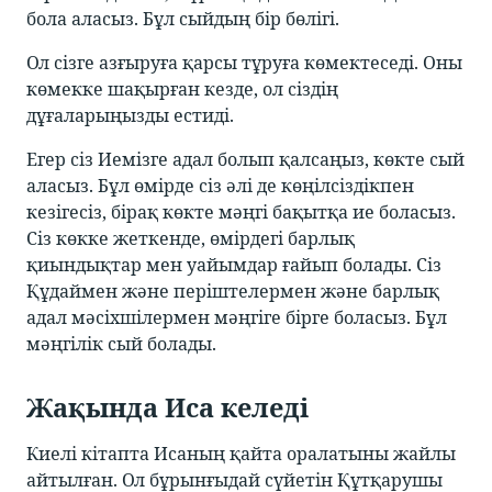
бола аласыз. Бұл сыйдың бір бөлігі.
Ол сізге азғыруға қарсы тұруға көмектеседі. Оны
көмекке шақырған кезде, ол сіздің
дұғаларыңызды естиді.
Егер сіз Иемізге адал болып қалсаңыз, көкте сый
аласыз. Бұл өмірде сіз әлі де көңілсіздікпен
кезігесіз, бірақ көкте мәңгі бақытқа ие боласыз.
Сіз көкке жеткенде, өмірдегі барлық
қиындықтар мен уайымдар ғайып болады. Сіз
Құдаймен және періштелермен және барлық
адал мәсіхшілермен мәңгіге бірге боласыз. Бұл
мәңгілік сый болады.
Жақында Иса келеді
Киелі кітапта Исаның қайта оралатыны жайлы
айтылған. Ол бұрынғыдай сүйетін Құтқарушы