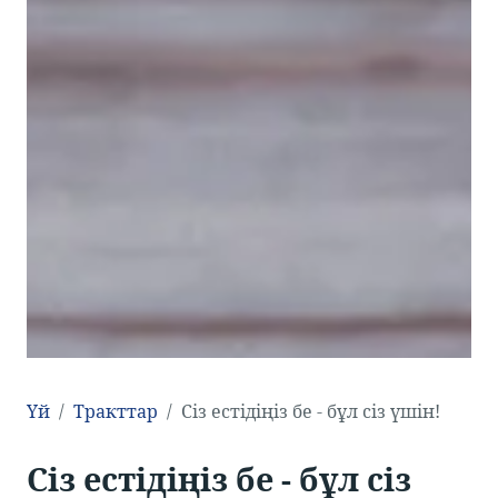
Үй
Тракттар
Сіз естідіңіз бе - бұл сіз үшін!
Сіз естідіңіз бе - бұл сіз