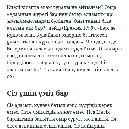
Киелі кітапта адам туралы не айтылған? Онда:
«Адамның жүрегі бәрінен бетер алдамшы әрі
жазылмайтындай бүлінген. Оны танып біле
алатын кім бар?» дейді (Еремия 17: 9). «Бәрі де
күнә жасап, Құдайдың өздеріне белгілеген
ұлылығынан құр алақан қалды». Мен де, сіз де.
Біз орманда адасқан адамға ұқсаймыз. Ол ақыры
сондай шатасып кеткендіктен, отырып,
біреудіңоны табуын күтуге тура келеді. Сіз
адастыңыз ба? Сіз қайда бару керектігін білесіз
бе?
Сіз үшін үміт бар
Сіз адасып, күнәға батып өмір сүруіңіз керек
емес. Сізге үмітсіздік қажет емес. Иса Мәсіх
барлығына бақытты өмір сүруге жол ашты. Ол
сізге аспанның есігін ашты. Сіз қайыршы