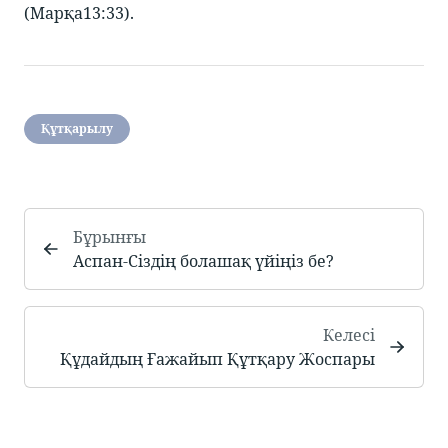
(Марқа13:33).
Құтқарылу
Бұрынғы
Аспан-Сіздің болашақ үйіңіз бе?
Келесі
Құдайдың Ғажайып Құтқару Жоспары