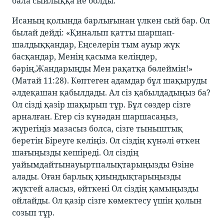
бала сыйлыққа ие болды.
Исаның қолында барлығынан үлкен сый бар. Ол
былай дейді: «Қиналып қатты шаршап-
шалдыққандар, Еңселерін тым ауыр жүк
басқандар, Менің қасыма келіңдер,
бәрің,Жандарыңды Мен рақатқа бөлеймін!»
(Матай 11:28). Көптеген адамдар бұл шақыруды
әлдеқашан қабылдады. Ал сіз қабылдадыңыз ба?
Ол сізді қазір шақырып тұр. Бұл сөздер сізге
арналған. Егер сіз күнәдан шаршасаңыз,
жүрегіңіз мазасыз болса, сізге тыныштық
беретін Біреуге келіңіз. Ол сіздің күнәлі өткен
шағыңызды кешіреді. Ол сіздің
уайымдайтынауыртпалықтарыңызды Өзіне
алады. Оған барлық қиындықтарыңызды
жүктей аласыз, өйткені Ол сіздің қамыңызды
ойлайды. Ол қазір сізге көмектесу үшін қолын
созып тұр.