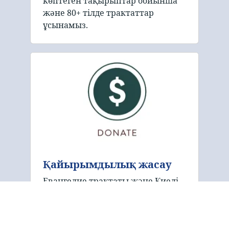
көптеген тақырыптар бойынша
және 80+ тілде трактаттар
ұсынамыз.
Қайырымдылық жасау
Евангелие трактаты және Киелі
кітап қоғамы - жариялау және
тарату жұмыстарын
қаржыландыру үшін