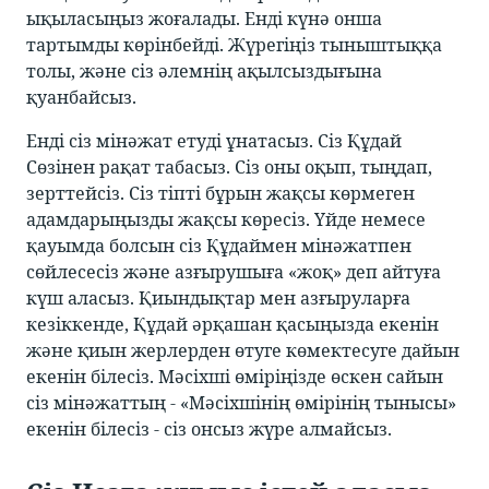
ықыласыңыз жоғалады. Енді күнә онша
тартымды көрінбейді. Жүрегіңіз тыныштыққа
толы, және сіз әлемнің ақылсыздығына
қуанбайсыз.
Енді сіз мінәжат етуді ұнатасыз. Сіз Құдай
Сөзінен рақат табасыз. Сіз оны оқып, тыңдап,
зерттейсіз. Сіз тіпті бұрын жақсы көрмеген
адамдарыңызды жақсы көресіз. Үйде немесе
қауымда болсын сіз Құдаймен мінәжатпен
сөйлесесіз және азғырушыға «жоқ» деп айтуға
күш аласыз. Қиындықтар мен азғыруларға
кезіккенде, Құдай әрқашан қасыңызда екенін
және қиын жерлерден өтуге көмектесуге дайын
екенін білесіз. Мәсіхші өміріңізде өскен сайын
сіз мінәжаттың - «Мәсіхшінің өмірінің тынысы»
екенін білесіз - сіз онсыз жүре алмайсыз.