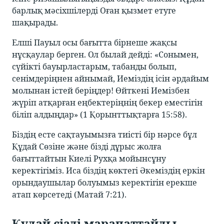
барлық мәсіхшілерді Оған қызмет етуге
шақырады.
Елші Пауыл осы бағытта бірнеше жақсы
нұсқаулар берген. Ол былай дейді: «Сонымен,
сүйікті бауырластарым, табанды болып,
сенімдеріңнен айнымай, Иеміздің ісін әрдайым
молынан істей беріңдер! Өйткені Иемізбен
жүріп атқарған еңбектеріңнің бекер еместігін
біліп алдыңдар» (1 Қорынттықтарға 15:58).
Біздің есте сақтауымызға тиісті бір нәрсе бұл
Құдай Сөзіне және бізді дұрыс жолға
бағыттайтын Киелі Рухқа мойынсұну
керектігіміз. Иса біздің көктегі Әкеміздің еркін
орындаушылар болуымыз керектігін ерекше
атап көрсетеді (Матай 7:21).
Құдай сізді марапаттайды