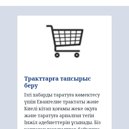
Тракттарға тапсырыс
беру
Ізгі хабарды таратуға көмектесу
үшін Евангелие трактаты және
Киелі кітап қоғамы жеке оқуға
және таратуға арналған тегін
Інжіл әдебиеттерін ұсынады. Біз