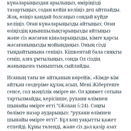
күнәларыңыздан арылыңыз, өміріңізді
тазартыңыз, содан кейін келіңіз деп айтпайды.
Жоқ, өзіңіз қандай болсаңыз сондай күйде
келіңіз. Оған күнәларыңызды айтыңыз; Оған
өзіңіздің қиыншылықтарыңызды айтыңыз
және сіз жасаған кінәларыңызды, кімге қарсы
жасағаныңызды мойындаңыз. Оның сізді
тыңдайтынына сеніңіз. Кішкентай бала сияқты
сеніп, алға ұмтылыңыз, сонда Ол сіздің
жаныңызға тыныштық сыйлайды.
Исаның тағы не айтқанын көрейік. «Кімде-кім
айтқан сөздеріме құлақ асып, Мені Жібергенге
сенсе, сол мәңгілік өмірге ие. Ол қиямет сотына
тартылмайды, керісінше, рухани өлімнен
шынайы өмірге өтті ”(Жохан 5:24). Соңғы
бөлімге назар аударыңыз: “рухани өлімнен
шынайы өмірге өтті”. Бұл көп уақытты қажет
етпейді. Құны төленді, және сіз дәл қазір азат