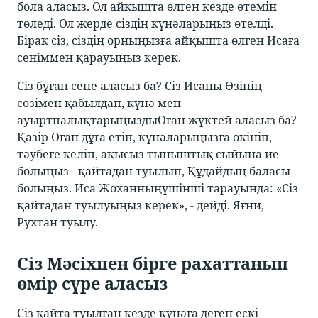
бола аласыз. Ол айқышта өлген кезде өтемін
төледі. Ол жерде сіздің күнәларыңыз өтелді.
Бірақ сіз, сіздің орныңызға айқышта өлген Исаға
сеніммен қарауыңыз керек.
Сіз бұған сене аласыз ба? Сіз Исаны Өзінің
сөзімен қабылдап, күнә мен
ауыртпалықтарыңыздыОған жүктей аласыз ба?
Қазір Оған дұға етіп, күнәларыңызға өкініп,
тәубеге келіп, ақысыз тыныштық сыйына ие
болыңыз - қайтадан туылып, Құдайдың баласы
болыңыз. Иса Жоханныңүшінші тарауында: «Сіз
қайтадан туылуыңыз керек», - дейді. Яғни,
Рухтан туылу.
Сіз Мәсіхпен бірге рахаттанып
өмір сүре аласыз
Сіз қайта туылған кезде күнәға деген ескі