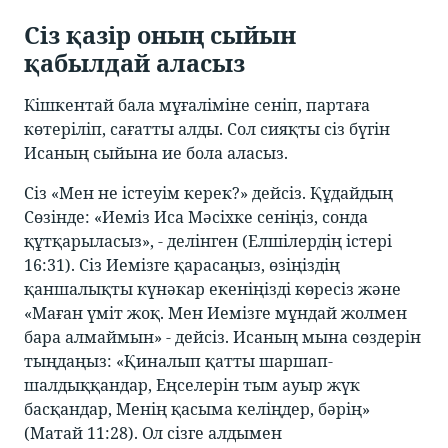
Сіз қазір оның сыйын
қабылдай аласыз
Кішкентай бала мұғаліміне сеніп, партаға
көтеріліп, сағатты алды. Сол сияқты сіз бүгін
Исаның сыйына ие бола аласыз.
Сіз «Мен не істеуім керек?» дейсіз. Құдайдың
Сөзінде: «Иеміз Иса Мәсіхке сеніңіз, сонда
құтқарыласыз», - делінген (Елшілердің істері
16:31). Сіз Иемізге қарасаңыз, өзіңіздің
қаншалықты күнәкар екеніңізді көресіз және
«Маған үміт жоқ. Мен Иемізге мұндай жолмен
бара алмаймын» - дейсіз. Исаның мына сөздерін
тыңдаңыз: «Қиналып қатты шаршап-
шалдыққандар, Еңселерін тым ауыр жүк
басқандар, Менің қасыма келіңдер, бәрің»
(Матай 11:28). Ол сізге алдымен