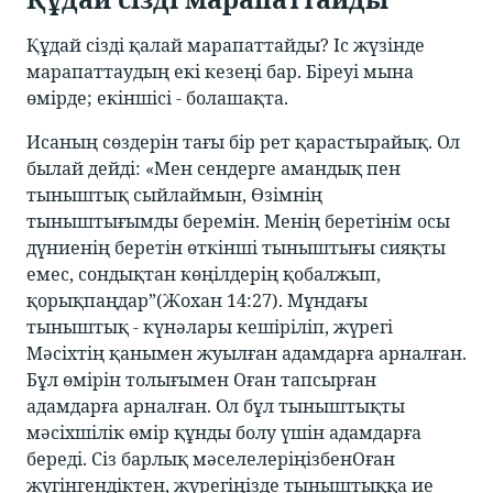
Құдай сізді қалай марапаттайды? Іс жүзінде
марапаттаудың екі кезеңі бар. Біреуі мына
өмірде; екіншісі - болашақта.
Исаның сөздерін тағы бір рет қарастырайық. Ол
былай дейді: «Мен сендерге амандық пен
тыныштық сыйлаймын, Өзімнің
тыныштығымды беремін. Менің беретінім осы
дүниенің беретін өткінші тыныштығы сияқты
емес, сондықтан көңілдерің қобалжып,
қорықпаңдар”(Жохан 14:27). Мұндағы
тыныштық - күнәлары кешіріліп, жүрегі
Мәсіхтің қанымен жуылған адамдарға арналған.
Бұл өмірін толығымен Оған тапсырған
адамдарға арналған. Ол бұл тыныштықты
мәсіхшілік өмір құнды болу үшін адамдарға
береді. Сіз барлық мәселелеріңізбенОған
жүгінгендіктен, жүрегіңізде тыныштыққа ие