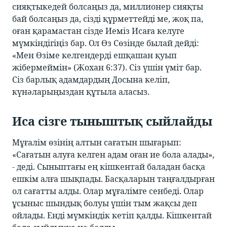
сияқтыкедей болсаңыз да, миллионер сияқты
бай болсаңыз да, сізді құрметтейді ме, жоқ па,
оған қарамастан сізде Иеміз Исаға келуге
мүмкіндігіңіз бар. Ол Өз Сөзінде былай дейді:
«Мен Өзіме келгендерді ешқашан қуып
жібермеймін» (Жохан 6:37). Сіз үшін үміт бар.
Сіз барлық адамдардың Досына келіп,
күнәларыңыздан құтыла аласыз.
Иса сізге тыныштық сыйлайды
Мұғалім өзінің алтын сағатын шығарып:
«Сағатын алуға келген адам оған ие бола алады»,
- деді. Сыныптағы ең кішкентай баладан басқа
ешкім алға шықпады. Басқаларын таңғалдырған
ол сағатты алды. Олар мұғалімге сенбеді. Олар
ұсыныс шындық болуы үшін тым жақсы деп
ойлады. Енді мүмкіндік кетіп қалды. Кішкентай