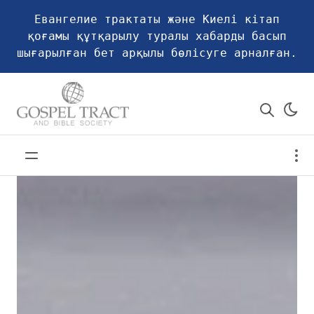
Евангелие трактаты және Киелі кітап
қоғамы құтқарылу туралы хабарды басып
шығарылған бет арқылы бөлісуге арналған.