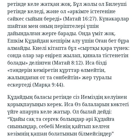
ретінде келе жатқан жоқ. Бұл жолы ол Билеуші
ретінде келеді, және ол «әркімге істегеніне
сәйкес сыйын береді» (Матай 16:27). Күнәкарлар
шайтан мен оның періштелері үшін
дайындалған жерге барады. Онда үміт жоқ.
Ешкім Құдайдан кешірім алу үшін Оған бет бұра
алмайды. Киелі кітапта бұл «сыртқы қара түнек:
сонда олар зар еңіреп жылап, қинала тістенетін
болады» делінген (Матай 8:12). Иса бізді
«тәндерін кеміретін құрттар өлмейтін,
жалындаған от та сөнбейтін» жер туралы
ескертеді (Марқа 9:44).
Құдайдың баласы ретінде сіз Иеміздің келуінен
қорықпауыңыз керек. Иса Өз балаларын көктегі
үйге апаруға келе жатыр. Ол былай дейді:
“Ұдайы сақ та сергек болыңдар әрі Құдайға
сиыныңдар, себебі Менің қайтып келген
кезімнің қашан болатынын білмейсіңдер”