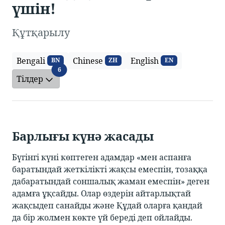
үшін!
Құтқарылу
Bengali
Chinese
English
BN
ZH
EN
Тілдер
6
Тілдер
Барлығы күнә жасады
Бүгінгі күні көптеген адамдар «мен аспанға
баратындай жеткілікті жақсы емеспін, тозаққа
дабаратындай соншалық жаман емеспін» деген
адамға ұқсайды. Олар өздерін айтарлықтай
жақсыдеп санайды және Құдай оларға қандай
да бір жолмен көкте үй береді деп ойлайды.