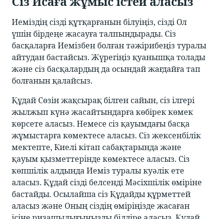
Сіз Исаға жұмыс істей аласыз
Иеміздің сізді құтқарғанын білуіңіз, сізді Ол
үшін бірдеңе жасауға талпындырады. Сіз
басқаларға Иемізбен болған тәжірибеңіз туралы
айтудан бастайсыз. Жүрегіңіз қуанышқа толады
және сіз басқалардың да осындай жағдайға тап
болғанын қалайсыз.
Құдай Сөзін жақсырақ білген сайын, сіз ілгері
жылжып күнә жасайтындарға көбірек көмек
көрсете аласыз. Немесе сіз қауымдағы басқа
жұмыстарға көмектесе аласыз. Сіз жексенбілік
мектепте, Киелі кітап сабақтарында және
қауым қызметтерінде көмектесе аласыз. Сіз
көпшілік алдында Иеміз туралы куәлік ете
аласыз. Құдай сізді белсенді Мәсіхшілік өміріне
бастайды. Осылайша сіз Құдайды құрметтей
аласыз және Оның сіздің өміріңізде жасаған
ісіне ризашылығыңызды білдіре аласыз. Құдай