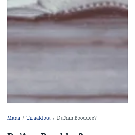
Mana
Tiraaktota
Du’Aan Booddee?