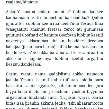
raajame/himame.
Akka Yesuus si jaalatu amantaa? Cubbuu kankee
kadhannaan isatti himachuu barbaaddaa? Qalbii
jijjiirattee cubbuu kee irraa deebi’uun Yesuus Ilma
Waaqaatitti amanuu feetaa? Yeroo ati gutumaan
guututti Gooftatti of kennite Gooftaan lubbuu keetiif
nageenya akkasumas du’aan booddee jireenya
kabajaa (jiruu bara baraa) siif ni kenna. Atis kanaan
booddee waa’ee bakka bara baraaf keessa jiraattuu
akkasumas jajjabeenya lubbuu keetiif argattuu
beekuu dandeessa.
Garuu wanti nama gaddisiisuu tokko namoota
jaalala Yesuus isaaniif qabu tuffatan ibidda bara
baraattu isaan eeggata. Erga du’aniin booddee gara
biyya lafaa deebi’anii jiraachuun yookiin fayyinna
argachuun hindanda’amu. “Ergasiis warra karaa
bitaa isaa jiraniin akkana jedha; ‘Isin abaaramtoota
nana, na duraa badaatii ibidda barabaraa isa