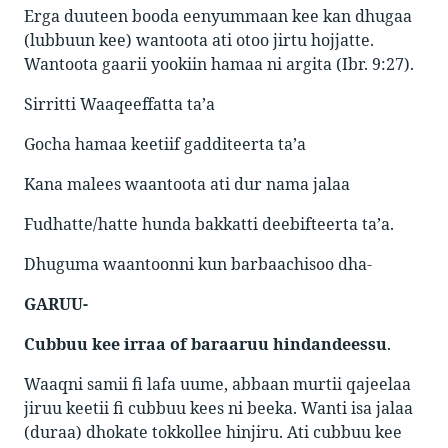
Erga duuteen booda eenyummaan kee kan dhugaa
(lubbuun kee) wantoota ati otoo jirtu hojjatte.
Wantoota gaarii yookiin hamaa ni argita (Ibr. 9:27).
Sirritti Waaqeeffatta ta’a
Gocha hamaa keetiif gadditeerta ta’a
Kana malees waantoota ati dur nama jalaa
Fudhatte/hatte hunda bakkatti deebifteerta ta’a.
Dhuguma waantoonni kun barbaachisoo dha-
GARUU-
Cubbuu kee irraa of baraaruu
hindandeessu
.
Waaqni
samii fi lafa uume, abbaan murtii qajeelaa
jiruu keetii fi cubbuu kees ni beeka. Wanti isa jalaa
(duraa) dhokate tokkollee hinjiru. Ati cubbuu kee