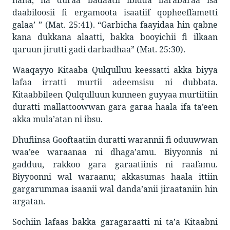
daabiloosii fi ergamoota isaatiif qopheeffametti
galaa’ ” (Mat. 25:41). “Garbicha faayidaa hin qabne
kana dukkana alaatti, bakka booyichii fi ilkaan
qaruun jirutti gadi darbadhaa” (Mat. 25:30).
Waaqayyo Kitaaba Qulqulluu keessatti akka biyya
lafaa irratti murtii adeemsisu ni dubbata.
Kitaabbileen Qulqulluun kunneen guyyaa murtiitiin
duratti mallattoowwan gara garaa haala ifa ta’een
akka mula’atan ni ibsu.
Dhufiinsa Gooftaatiin duratti warannii fi oduuwwan
waa’ee waraanaa ni dhaga’amu. Biyyonnis ni
gadduu, rakkoo gara garaatiinis ni raafamu.
Biyyoonni wal waraanu; akkasumas haala ittiin
gargarummaa isaanii wal danda’anii jiraataniin hin
argatan.
Sochiin lafaas bakka garagaraatti ni ta’a Kitaabni