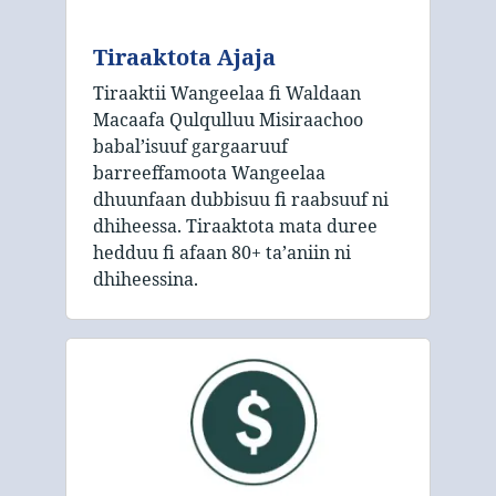
Tiraaktota Ajaja
Tiraaktii Wangeelaa fi Waldaan
Macaafa Qulqulluu Misiraachoo
babal’isuuf gargaaruuf
barreeffamoota Wangeelaa
dhuunfaan dubbisuu fi raabsuuf ni
dhiheessa. Tiraaktota mata duree
hedduu fi afaan 80+ taʼaniin ni
dhiheessina.