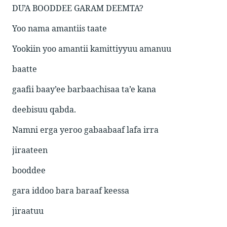
DU’A BOODDEE GARAM DEEMTA?
Yoo nama amantiis taate
Yookiin yoo amantii kamittiyyuu amanuu
baatte
gaafii baay’ee barbaachisaa ta’e kana
deebisuu qabda.
Namni erga yeroo gabaabaaf lafa irra
jiraateen
booddee
gara iddoo bara baraaf keessa
jiraatuu