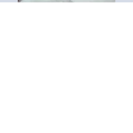
Waa'ee Keenya
“Tiraaktii Wangeelaa fi Waldaan
Macaafa Qulqulluu ergaa fayyina
macaafa qulqulluu ummatoota
addunyaa maraaf qooduuf of
kenneera. Jecha maxxanfame irratti
xiyyeeffanna, tiraaktota salphaa
(barruulee) fayyadamna. …