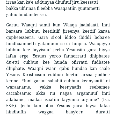
irraa kan ka’e addunyaa dhufuuf jiru keessatti
bakka ulfinnaa fi eebba Waaqaatiin guutametti
galuu hindandeessu.
Garuu Waaqni samii kun Waaqa jaalalaati. Inni
baraara lubbuu keetiitiif jireenya keetiif karaa
qopheesseera. Gara si’ool iddoo ibiddi boba’ee
hindhaamnetti gatamuun sirra hinjiru. Waaqayyo
lubbuu kee fayyisuuf jecha Yesuusiin gara biyya
lafaa erge. Yesuus yeroo fannorratti dhiphatee
du’etti cubbuu kee hunda ofirratti fudhatee
dhiphate. Waaqni waan qabu hundaa kan caale
Yesuus Kiristoosiin cubbuu keetiif arsaa godhee
kenne. “Inni garuu sababii cubbuu keenyaatiif ni
waraaname, yakka keenyaafis reebamee
caccabsame; akka nu nagaa argannuuf inni
adabame, madaa isaatiin fayyinna argame” (Isa.
53:5). Jechi kun otoo Yesuus gara biyya lafaa
hindhufin waggaa baay’een duratti