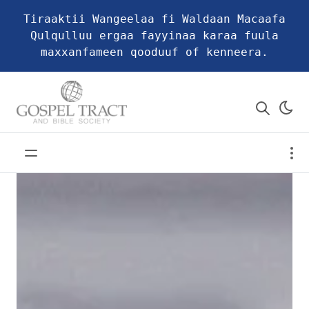
Tiraaktii Wangeelaa fi Waldaan Macaafa
Qulqulluu ergaa fayyinaa karaa fuula
maxxanfameen qooduuf of kenneera.