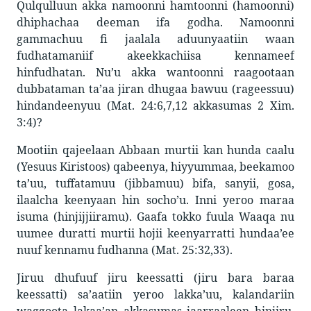
Qulqulluun akka namoonni hamtoonni (hamoonni)
dhiphachaa deeman ifa godha. Namoonni
gammachuu fi jaalala aduunyaatiin waan
fudhatamaniif akeekkachiisa kennameef
hinfudhatan. Nu’u akka wantoonni raagootaan
dubbataman ta’aa jiran dhugaa bawuu (rageessuu)
hindandeenyuu (Mat. 24:6,7,12 akkasumas 2 Xim.
3:4)?
Mootiin qajeelaan Abbaan murtii kan hunda caalu
(Yesuus Kiristoos) qabeenya, hiyyummaa, beekamoo
ta’uu, tuffatamuu (jibbamuu) bifa, sanyii, gosa,
ilaalcha keenyaan hin socho’u. Inni yeroo maraa
isuma (hinjijjiiramu). Gaafa tokko fuula Waaqa nu
uumee duratti murtii hojii keenyarratti hundaa’ee
nuuf kennamu fudhanna (Mat. 25:32,33).
Jiruu dhufuuf jiru keessatti (jiru bara baraa
keessatti) sa’aatiin yeroo lakka’uu, kalandariin
waggoota lakaa’an akkasumas jaarraaleen hinjiru.