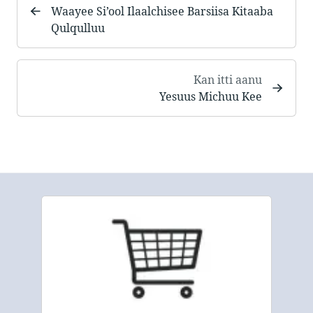
Waayee Si’ool Ilaalchisee Barsiisa Kitaaba
Qulqulluu
Kan itti aanu
Yesuus Michuu Kee