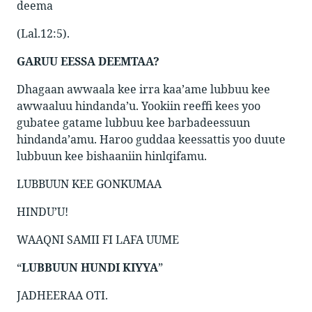
deema
(Lal.12:5).
GARUU EESSA DEEMTAA?
Dhagaan awwaala kee irra kaa’ame lubbuu kee
awwaaluu hindanda’u. Yookiin reeffi kees yoo
gubatee gatame lubbuu kee barbadeessuun
hindanda’amu. Haroo guddaa keessattis yoo duute
lubbuun kee bishaaniin hinlqifamu.
LUBBUUN KEE GONKUMAA
HINDU’U!
WAAQNI SAMII FI LAFA UUME
“
LUBBUUN HUNDI KIYYA
”
JADHEERAA OTI.