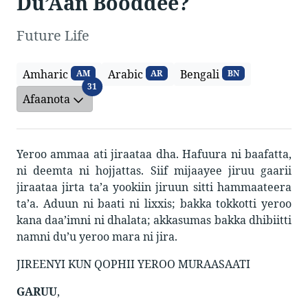
Du’Aan Booddee?
Future Life
Amharic
Arabic
Bengali
AM
AR
BN
Afaanota
31
Afaanota
Yeroo ammaa ati jiraataa dha. Hafuura ni baafatta,
ni deemta ni hojjattas. Siif mijaayee jiruu gaarii
jiraataa jirta ta’a yookiin jiruun sitti hammaateera
ta’a. Aduun ni baati ni lixxis; bakka tokkotti yeroo
kana daa’imni ni dhalata; akkasumas bakka dhibiitti
namni du’u yeroo mara ni jira.
JIREENYI KUN QOPHII YEROO MURAASAATI
GARUU
,