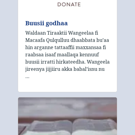
Buusii godhaa
Waldaan Tiraaktii Wangeelaa fi
Macaafa Qulqulluu dhaabbata bu’aa
hin arganne tattaaffii maxxansaa fi
raabsaa isaaf maallaqa kennuuf
buusii irratti hirkateedha. Wangeela
jireenya jijjiiru akka babal’isnu nu
…