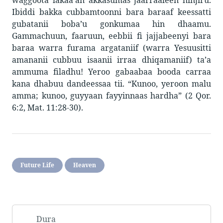
Ibiddi bakka cubbamtoonni bara baraaf keessatti
gubatanii boba’u gonkumaa hin dhaamu.
Gammachuun, faaruun, eebbii fi jajjabeenyi bara
baraa warra furama argataniif (warra Yesuusitti
amananii cubbuu isaanii irraa dhiqamaniif) ta’a
ammuma filadhu! Yeroo gabaabaa booda carraa
kana dhabuu dandeessaa tii. “Kunoo, yeroon malu
amma; kunoo, guyyaan fayyinnaas hardha” (2 Qor.
6:2, Mat. 11:28-30).
Future Life
Heaven
Dura