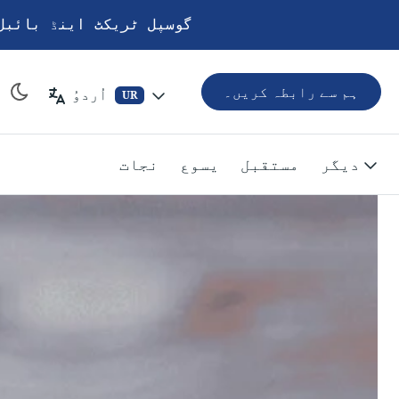
گوسپل ٹریکٹ اینڈ بائبل
ہم سے رابطہ کریں۔
اُردوُ
UR
دیگر
مستقبل
یسوع
نجات