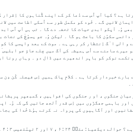
تا ہے ؟ کیا آپ اُس سے دُعا کر کے اپنے گُناہوں کا اِقرار 
ایمان لائیں گے ۔ خُود کو مکمل طور سے اُسکی اطاعت میں لان
بھی وُہ آپکو ابدی حیات کا تحفہ دے گا ۔ تب ہی آپ اُس ابد
دائمی سکوُن کا باعث ہو گا ۔ لیکن وُہ جو یسوُعؔ کی نجات ب
ے و الی ا ٓگ اِنتظار کر رہی ہے ۔ موت کے بعد واپسی کا کو
نو میرے سامنے سے اُس ہمیشہ کی آگ میں چلے جاؤ جو ابلیس ؔ 
تیار کی گئی ہے ۔ ( متی ؔ ۲۵ : ۴۱) ’’ اور اِس نکمے نوکر کو باہِر اندھیرے میں ڈال دو ۔ وہاں ر
بارے خبردار کرتا ہے ۔ کلامِ پاک ہمیں اِس فیصلہ کُن دِن س
۔
رمیان جنگوں ، او ر جنگوں کی افواہیں ، گمبھیِر پریشان
ور باہمی جھگڑوں میں اِس قدر اُلجھ جائیں گی کہ وُہ اپنے
نِشانیوں اور آگاہیوں کی پرواہ نہ کرتے ہوُۓ خُدا کی بجا
 ۲۴ : ۶ ، ۷ اور ۲ تیِمُتھیس ۳ : ۴ ۔