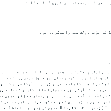
 دیکھِیۓ : عبرانیوں ۹ باب ۲۷ آئت ۔
ِل کی ہوُئی دولت بھی واپس کر دی ہو ۔
۔
ہے ، آپکی زِندگی کی ہر چیز اور ہر گُناہ سے با خبر ہے ۔ ا
ی جلالی اور پُر مسًرت زِندگی میں داخِل نہیں ہو سکتے ۔ ل
روُح کے لِۓ نجات کا راستہ تیار کِیا ہے ۔ آپکا جہنم کی اب
لِۓ بھیجا تاکہ آپکی روُح کو بچایا جاۓ ۔ کلوًری کے مقام پر
 لِۓ خُدا نے آسمان پر سے بنی نو اِنسان کے لِۓ بہترین تح
اور ہماری بد کِرداری کے باعث کُچلا گیا ۔ ہماری سلامتی کے 
سیاست ہوُئی ، تاکہ اُس کے مار کھانے سے ہم شفا پائیں ۔ ‘‘ ( یُسعیاہ ؔ ۵۳ : ۵) یسوُعؔ مسیح کی نِسبت 