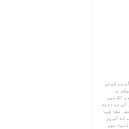
ُس سے کوئی
یکن یہ
دی آگ میں
 اُس نے اذیت
فہ عطا کِیا
لِۓ اُس پر
یہ الفاظ اُنکے دُنیا میں