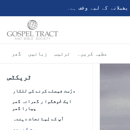
ھیلانے کے لیے وقف ہے۔
عطیہ کریں۔
ترتیب
زبانیں
گھر
ٹریکٹس
درُست فیصلے کرنے کی للکار
ایک خُوشگوا ر گھرانہ گھر
پیارا گھر
آپ کے لِیۓ نجات دہِندہ
موت کے بعد