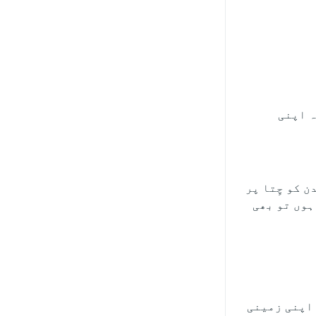
ہ اپنی
ن کو چِتا پر
 ہوں تو بھی
 اپنی زمینی