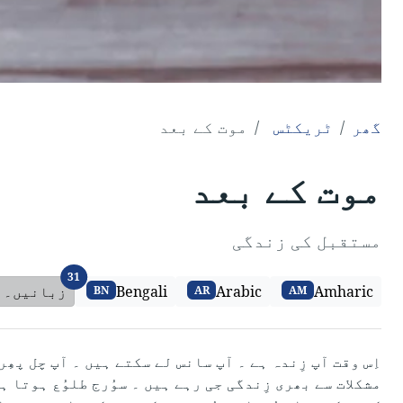
گھر
ٹریکٹس
موت کے بعد
موت کے بعد
مستقبل کی زندگی
زبانیں۔
31
Amharic
Arabic
Bengali
زبانیں۔
BN
AR
AM
اِس وقت آپ زِندہ ہے ۔ آپ سانس لے سکتے ہیں ۔ آپ چل پھِ
مشکلات سے بھری زِندگی جی رہے ہیں ۔ سوُرج طلوُع ہوتا ہ