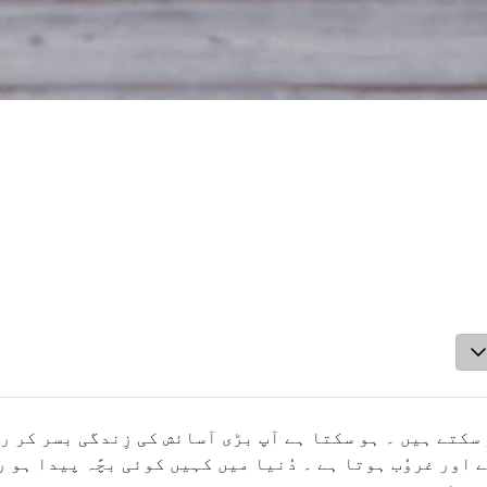
ر سکتے ہیں ۔ ہو سکتا ہے آپ بڑی آسائش کی زِندگی بسر کر ر
ے اور غروُب ہوتا ہے ۔ دُنیا میں کہیں کوئی بچًہ پیدا ہو 