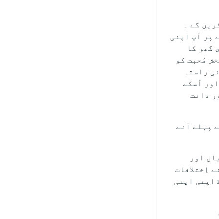
کریں گے ۔
ے پر آپ اپنی
ی گھر کا
خش مُحبت کو
ئی راستہ
اور اُسکے
ونا اور دانت
ے پہلے آنے
یاں اور
 اِختلافات
ۓ اپنی اپنی