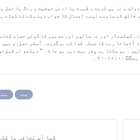
لت ، نہ ہی غُربت ، شُہرت یا ادنیٰ حیثیت ، رنگ یا نسل ی
یم خالِق کے سامنے اپنے اعمال کا جواب دینے کے لِۓ کھڑے ہ
نہ کیلینڈر اور نہ سالوں اور صدیوں کا کوئی حساب کِتاب
اُٹھاتا رہے گا جبکہ خُدا کے برگُزیدہ اُسکی حضوُری میں ہ
لیں ۔ ہو سکتا ہے پِھر بہت دیر ہو جاۓ ۔ ’’ دیکھو اب قبوُل
جنت
مستق
کیا آپ مُعافی پا چُک