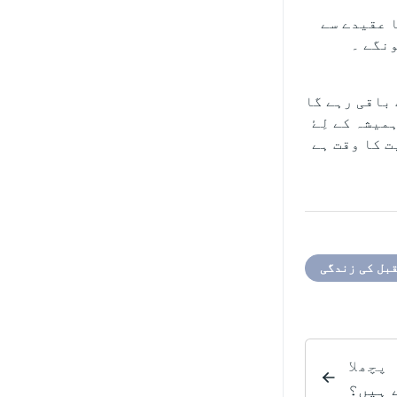
ا عقیدے سے
ونگے ۔
 باقی رہے گا
میشہ کے لِۓ
یت کا وقت ہے
بل کی زندگی
پچھلا
ے ہیں؟