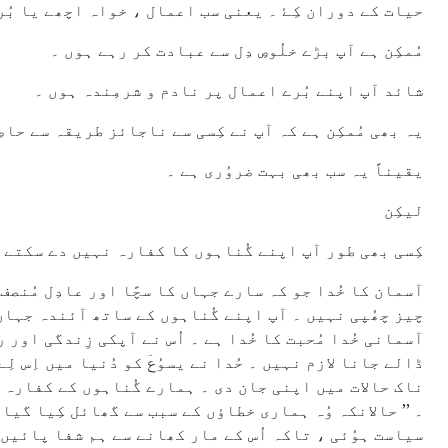
حیات کے دوران کِۓ ۔ یعنی سب اعمال ، خواہ اچھے یا بُرے ۔ حوالہ
مُمکِن ہے آپ بڑے خلُوصِ دِل سے عبادت کر رہے ہوں ۔
شائد آپ اپنے بُرے اعمال پر نادم و شرمِندہ ہوں ۔
یہ بھی مُمکِن ہے کہ آپ نے کِسی سے ناجائز طریقہ سے حاص
یقیناً یہ سب بھی بہت ضروُری ہے ۔
لیکِن
کِسی بھی طور آپ اپنے گُناہوں کا کفارہ نہیں دے سکتے 
آسمان کا خُدا جو کہ سارے جہاں کا سچًا اور عادِل مُنصف 
چیز چھُپی نہیں ۔ آپ اپنے گُناہوں کے ساتھ آئندہ جہاں ک
آسمانی خُدا مُحبت کا خُدا ہے ۔ اُس نے آپکی زِندگی اور 
ڈالے جانا لازم نہیں ۔ حُدا نے یسوُعؔ کو دُنیا میں اِس 
ناک حالات میں اپنی جان دی ۔ ہمارے گُناہوں کے کفارہ کے
۔ ’’ حالانکہ وُہ ہماری خطاؤں کے سبب سے گھائل کِیا گیا 