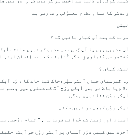
کہیں کوئی اِس دُنیا سے رُخصت ہو کر موت کی وادی میں جا
زِندگی کا تمام نظام معموُلی و عارضی ہے
لیکِن
مرنے کے بعد آپ کہاں جائیں گے ؟
آپ مذہبی ہیں یا آپ کِسی بھی مذہب کو نہیں مانتے آپکے
مُختصر سی دُنیاوی زِندگی گُزارنے کے بعد اِنسان اپنی ابدی 
لیکِن کہاں ؟
وہ قبرستان جہاں آپکو سپُردِخاک کِیا جاۓ گا ، وُہ آپکی
جلا دِیا جاۓ تو بھی آپکی روُح آگ کے شعلوں میں بھسم نہ
آپکی روُح فنا نہیں ہوگی ۔
آپکی روُح کبھی مر نہیں سکتی
آسمان اور زمین کے خُدا نے فرمایا ، ’’ تمام روُحیں میر
ُآخرت میں کہیں دوُر آسمان پر آپکی روُح جو آپکا حقیقی