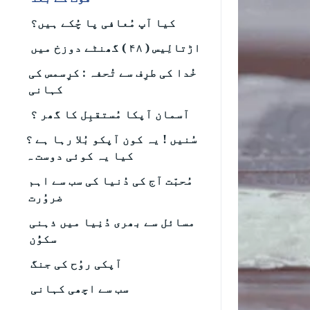
کیا آپ مُعافی پا چُکے ہیں؟
اڑتالِیس ( ۴۸ ) گھنٹے دوزخ میں
خُدا کی طرِف سے تُحفہ : کرِِسمس کی
کہانی
آسمان آپکا مُستقبِل کا گھر ؟
سُنیں ! یہ کون آپکو بُلا رہا ہے ؟
کیا یہ کوئی دوست ہ
مُحبّت آج کی دُنیا کی سب سے اہم
ضروُرت
مسائل سے بھری دُنِیا میں ذہنی
سکوُُن
آپکی روُح کی جنگ
سب سے اچھی کہانی