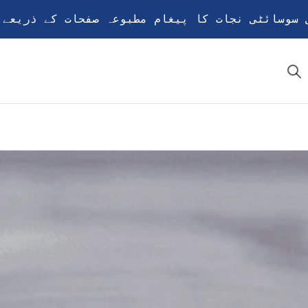
 سوسائٹی نجات کا پیغام مطبوعہ صفحات کے ذریعے پ