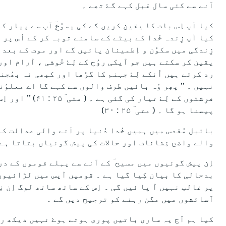
آنے سے کئی سال قبل کہے گۓ تھے ۔
کیا آپ اِس بات کا یقین کریں گے کی یسوُعؔ آپ سے پیار کر
کیا آپ زِندہ خُدا کے بیٹے کے سامنے توبہ کر کے اُس پر 
زِندگی میں سکوُن و اِطمینان پائیں گے اور موت کے بعد 
یقین کر سکتے ہیں جو آپکی روُح کے لِۓ خُوشی ، آرام اور 
رد کرتے ہیں اُنکے لِۓ جہنم کا گڑھا اور کبھی نہ بھُجن
نہیں ۔ ’’ پھِر وُہ بائیں طرف والوں سے کہے گا اے معلوُ
فرِشتوں کے لِۓ 
پیسنا ہو گا ۔ ( متی ؔ ۲۵ : ۳۰)
بائبل مُقدس میں ہمیں خُدا دُنیا پر آنے والی عدالت کے 
والے واضح نِشانات اور حالات کی پیش گوئیاں بتاتا ہے 
اِن پیش گوئیوں میں مسیح ؔ کے آنے سے پہلے قوموں کے د
بدحالی کا بیان کِیا گیا ہے ۔ قومیں آپس میں لڑائیوں ا
پر غالب نہیں آ پا ئیں گی ۔ اِس کے ساتھ ساتھ لوگ اِن 
آسائشوں میں مگن رہنے کو ترجیح دیں گے ۔
کیا ہم آج یہ ساری باتیں پوری ہوتے ہوۓ نہیں دیکھ رہے ؟ حوالے دیکھیۓ : متیؔ