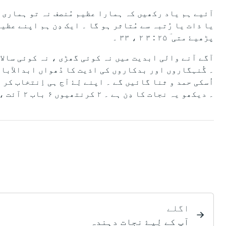
آئیے ہم یاد رکھیں کہ ہمارا عظیم مُنصف نہ تو ہماری دو
یا ذات یا رُتبہ سے مُتاثر ہو گا ۔ ایک دِن ہم اپنے عظ
پڑھیۓ متی ؔ ۲۵ : ۳ ۲ ، ۳۳ ۔
آگے آنے والی ابدیت میں نہ کوئی گھڑی ، نہ کوئی سالا
۔ گُنہگاروں اور بدکاروں کی اذیت کا دُھواں ابدالآبا د 
اُسکی حمد و ثنا گائیں گے ۔ اپنے لِۓ آج ہی اِنتخاب کر 
۔ دیکھو یہ نجات کا دِن ہے ۔ ۲ کرنتھیوں ۶ باب ۲ آئت ، متیؔ ۱۱ : ۲۸ - ۳۰ ۔
اگلے
آپ کے لِیۓ نجات دہِندہ