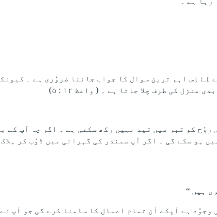
 رہا ہے ۔
 لِۓ اِس اہم ترین سوال کا جواب جاننا ضروُری ہے ۔ کیونک
منزل کی طرف چلا جاتا ہے ۔ ( واعظ ۱۲ : ۵)
 روُح کو قبر میں قید نہیں رکھ سکتی ہے ۔ اگر چہ آپ کے بد
یں ہو سکے گی ۔ اگر آپ سمندر کی گہرائی میں ڈوُب کر ہلاک
ی ہیں ‘‘
 وجوُد ہے آپکے اٰن تمام اعمال کا سامنا کرے گی جو آپ نے