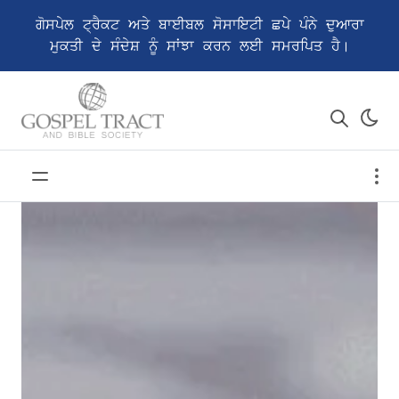
ਗੋਸਪੇਲ ਟ੍ਰੈਕਟ ਅਤੇ ਬਾਈਬਲ ਸੋਸਾਇਟੀ ਛਪੇ ਪੰਨੇ ਦੁਆਰਾ
ਮੁਕਤੀ ਦੇ ਸੰਦੇਸ਼ ਨੂੰ ਸਾਂਝਾ ਕਰਨ ਲਈ ਸਮਰਪਿਤ ਹੈ।