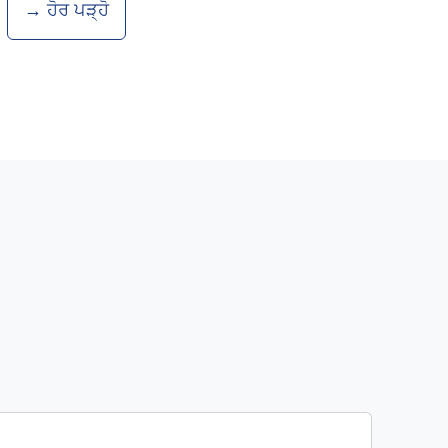
ਹੋਰ ਪੜ੍ਹੋ →