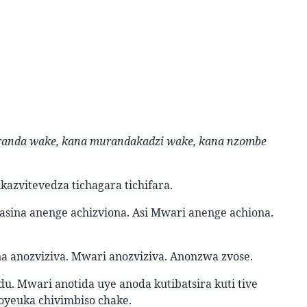
anda wake, kana murandakadzi wake, kana nzombe
azvitevedza tichagara tichifara.
pasina anenge achizviona. Asi Mwari anenge achiona.
na anozviziva. Mwari anozviziva. Anonzwa zvose.
u. Mwari anotida uye anoda kutibatsira kuti tive
oyeuka chivimbiso chake.