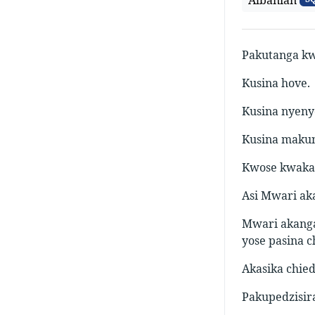
Pakutanga kw
Kusina hove.
Kusina nyeny
Kusina maku
Kwose kwakan
Asi Mwari ak
Mwari akanga
yose pasina c
Akasika chie
Pakupedzisir