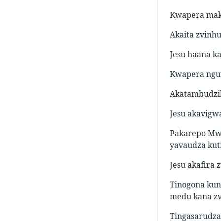
Kwapera mak
Akaita zvinh
Jesu haana k
Kwapera nguv
Akatambudzik
Jesu akavigw
Pakarepo Mwa
yavaudza kut
Jesu akafira 
Tinogona kun
medu kana zvi
Tingasarudza