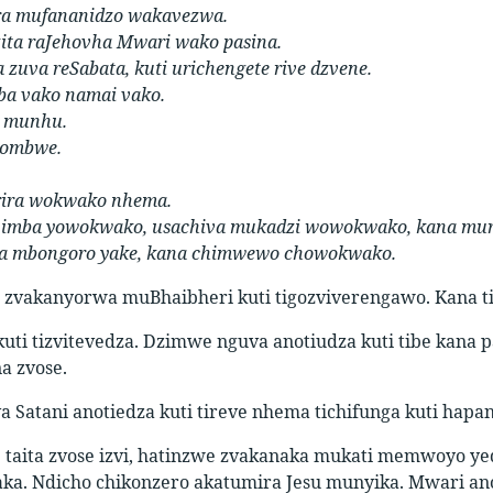
ira mufananidzo wakavezwa.
ita raJehovha Mwari wako pasina.
 zuva reSabata, kuti urichengete rive dzvene.
ba vako namai vako.
 munhu.
pombwe.
ira wokwako nhema.
 imba yowokwako, usachiva mukadzi wowokwako, kana mur
na mbongoro yake, kana chimwewo chowokwako.
 zvakanyorwa muBhaibheri kuti tigozviverengawo. Kana tik
kuti tizvitevedza. Dzimwe nguva anotiudza kuti tibe kana 
a zvose.
 Satani anotiedza kuti tireve nhema tichifunga kuti hapa
 taita zvose izvi, hatinzwe zvakanaka mukati memwoyo yed
ka. Ndicho chikonzero akatumira Jesu munyika. Mwari an