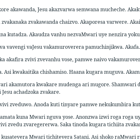
ore akawanda, Jesu akazvarwa semwana mucheche. Akak
u zvakanaka zvakawanda chaizvo. Akaporesa varwere. Akai
ana kutadza. Akaudza vanhu nezvaMwari uye nenzira yok
a vavengi vaJesu vakamuroverera pamuchinjikwa. Akafa.
a akafira zvivi zvevanhu vose, pamwe naivo vakamurove
a. Asi kwakaitika chishamiso. Haana kugara muguva. Akam
ri akamutora kwakare mudenga ari mugore. Shamwari dza
i Jesu achadzoka zvakare.
zvivi zveduwo. Anoda kuti tinyare pamwe nekukumbira kuti
amata kuna Mwari nguva yose. Anonzwa izwi roga roga uye 
vi zvedu zvaregererwa. Saka tinoda kugara tichiita zvaka
 kusatevera Mwari tichitevera Satani. Asi shoko raMwari