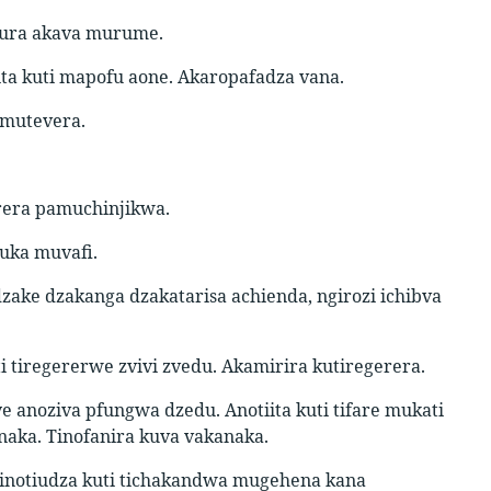
ura akava murume.
ta kuti mapofu aone. Akaropafadza vana.
umutevera.
rera pamuchinjikwa.
uka muvafi.
ke dzakanga dzakatarisa achienda, ngirozi ichibva
 tiregererwe zvivi zvedu. Akamirira kutiregerera.
anoziva pfungwa dzedu. Anotiita kuti tifare mukati
naka. Tinofanira kuva vakanaka.
 rinotiudza kuti tichakandwa mugehena kana