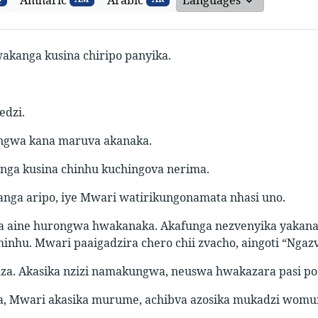
akanga kusina chiripo panyika.
edzi.
ngwa kana maruva akanaka.
ga kusina chinhu kuchingova nerima.
anga aripo, iye Mwari watirikungonamata nhasi uno.
 aine hurongwa hwakanaka. Akafunga nezvenyika yakanaka
hinhu. Mwari paaigadzira chero chii zvacho, aingoti “Ngazv
dza. Akasika nzizi namakungwa, neuswa hwakazara pasi po
a, Mwari akasika murume, achibva azosika mukadzi womu