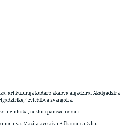
, ari kufunga kudaro akabva aigadzira. Akaigadzira
igadzirike,” zvichibva zvangoita.
se, nemhuka, neshiri pamwe nemiti.
rume uya. Mazita avo aiva Adhamu naEvha.