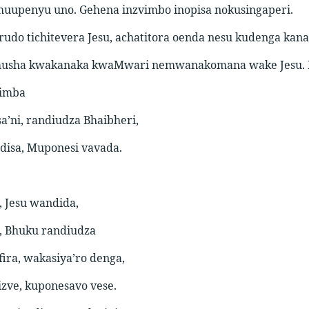
upenyu uno. Gehena inzvimbo inopisa nokusingaperi.
 rudo tichitevera Jesu, achatitora oenda nesu kudenga kan
sha kwakanaka kwaMwari nemwanakomana wake Jesu. Mush
imba
a’ni, randiudza Bhaibheri,
isa, Muponesi vavada.
, Jesu wandida,
, Bhuku randiudza
ira, wakasiya’ro denga,
zve, kuponesavo vese.