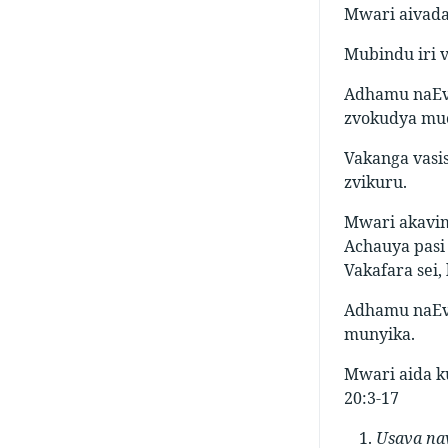
Mwari aivada
Mubindu iri 
Adhamu naEvh
zvokudya muc
Vakanga vasi
zvikuru.
Mwari akavim
Achauya pasi 
Vakafara sei
Adhamu naEv
munyika.
Mwari aida k
20:3-17
Usava na