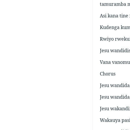
tamuramba mu
Asi kana tine
Kudenga kumu
Rwiyo rweku
Jesu wandidis
Vana vanomud
Chorus
Jesu wandida
Jesu wandida
Jesu wakandif
Wakauya pasi