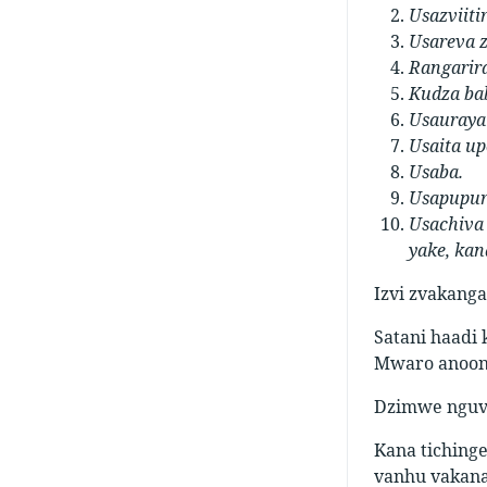
Usazviit
Usareva z
Rangarira
Kudza ba
Usauraya
Usaita u
Usaba.
Usapupur
Usachiva
yake, ka
Izvi zvakanga
Satani haadi 
Mwaro anoon
Dzimwe nguva
Kana tichinge
vanhu vakana