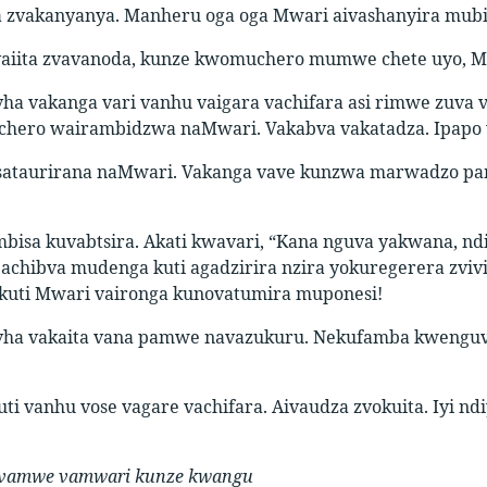
 zvakanyanya. Manheru oga oga Mwari aivashanyira mubi
vaiita zvavanoda, kunze kwomuchero mumwe chete uyo, Mw
a vakanga vari vanhu vaigara vachifara asi rimwe zuva
hero wairambidzwa naMwari. Vakabva vakatadza. Ipapo
sataurirana naMwari. Vakanga vave kunzwa marwadzo pa
bisa kuvabtsira. Akati kwavari, “Kana nguva yakwana,
achibva mudenga kuti agadzirira nzira yokuregerera zvivi.
, kuti Mwari vaironga kunovatumira muponesi!
ha vakaita vana pamwe navazukuru. Nekufamba kwenguv
uti vanhu vose vagare vachifara. Aivaudza zvokuita. Iyi
vamwe vamwari kunze kwangu