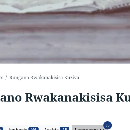
ts
Rungano Rwakanakisisa Kuziva
ano Rwakanakisisa Ku
Languages
35
Amharic
Arabic
Languages
Q
AM
AR