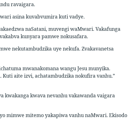
ndu ravaigara.
ari asina kuvabvumira kuti vadye.
 vakaedzwa naSatani, muvengi waMwari. Vakafunga
 vakabva kunyara pamwe nokusafara.
mwe nekutambudzika uye nekufa. Zvakavanetsa
 ndichatuma mwanakomana wangu Jesu munyika.
 Kuti aite izvi, achatambudzika nokufira vanhu.”
a kwakanga kwava nevanhu vakawanda vaigara
 ndiyo mimwe mitemo yakapiwa vanhu naMwari. Ekisodo