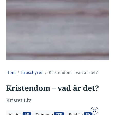
Hem
Broschyrer
Kristendom – vad är det?
Kristendom – vad är det?
Kristet Liv
Ljud
Arabic
Cebuano
English
AR
CEB
EN