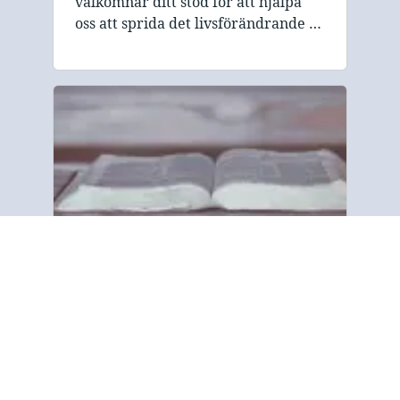
välkomnar ditt stöd för att hjälpa
oss att sprida det livsförändrande …
Om oss
“Gospel Tract and Bible Society har
som mål att dela med sig av det
bibliska budskapet om frälsning till
alla människor i hela världen. Vi
fokuserar på det tryckta ordet och