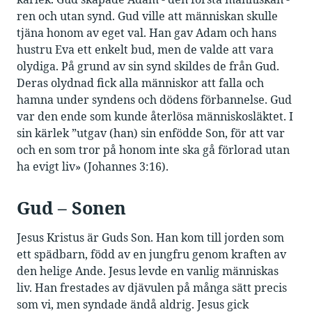
ren och utan synd. Gud ville att människan skulle
tjäna honom av eget val. Han gav Adam och hans
hustru Eva ett enkelt bud, men de valde att vara
olydiga. På grund av sin synd skildes de från Gud.
Deras olydnad fick alla människor att falla och
hamna under syndens och dödens förbannelse. Gud
var den ende som kunde återlösa människosläktet. I
sin kärlek ”utgav (han) sin enfödde Son, för att var
och en som tror på honom inte ska gå förlorad utan
ha evigt liv» (Johannes 3:16).
Gud – Sonen
Jesus Kristus är Guds Son. Han kom till jorden som
ett spädbarn, född av en jungfru genom kraften av
den helige Ande. Jesus levde en vanlig människas
liv. Han frestades av djävulen på många sätt precis
som vi, men syndade ändå aldrig. Jesus gick