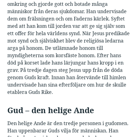
omkring och gjorde gott och botade många
människor från deras sjukdomar. Han undervisade
dem om frälsningen och om Faderns kärlek. Syftet
med att han kom till jorden var att ge sig själv som
ett offer för hela världens synd. När Jesus predikade
mot synd och själviskhet blev de religiösa ledarna
arga på honom. De utlämnade honom till
myndigheterna som korsfäste honom. Efter hans
död på korset lade hans lärjungar hans kropp i en
grav. På tredje dagen steg Jesus upp från de döda
genom Guds kraft. Innan han återvände till himlen
undervisade han sina efterföljare om hur de skulle
etablera Guds Rike.
Gud – den helige Ande
Den helige Ande är den tredje personen i gudomen.
Han uppenbarar Guds vilja för människan. Han