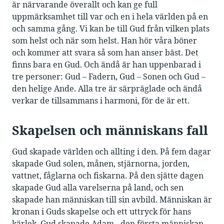
är närvarande överallt och kan ge full
uppmärksamhet till var och en i hela världen på en
och samma gång. Vi kan be till Gud från vilken plats
som helst och när som helst. Han hör våra böner
och kommer att svara så som han anser bäst. Det
finns bara en Gud. Och ändå är han uppenbarad i
tre personer: Gud – Fadern, Gud – Sonen och Gud –
den helige Ande. Alla tre är särpräglade och ändå
verkar de tillsammans i harmoni, för de är ett.
Skapelsen och människans fall
Gud skapade världen och allting i den. På fem dagar
skapade Gud solen, månen, stjärnorna, jorden,
vattnet, fåglarna och fiskarna. På den sjätte dagen
skapade Gud alla varelserna på land, och sen
skapade han människan till sin avbild. Människan är
kronan i Guds skapelse och ett uttryck för hans
kärlek. Gud skapade Adam - den första människan -