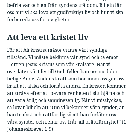
befria var och en från syndens träldom. Bibeln lär
oss hur vi ska leva ett gudfruktigt liv och hur vi ska
förbereda oss för evigheten.
Att leva ett kristet liv
För att bli kristna måste vi inse vårt syndiga
tillstånd. Vi måste bekänna vår synd och ta emot
Herren Jesus Kristus som vår Frälsare. När vi
överlåter vårt liv till Gud, fyller han oss med den
helige Ande. Andens kraft som bor inom oss ger oss
kraft att älska och förlåta andra. En kristen kommer
att sträva efter att bevara renheten i sitt hjärta och
att vara ärlig och sanningsenlig. När vi misslyckas,
så lovar bibeln att ”Om vi bekänner våra synder, är
han trofast och rättfärdig så att han förlåter oss
våra synder och renar oss från all orättfärdighet” (1
Johannesbrevet 1:9).