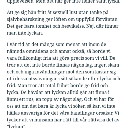
upplevelsen. Men det här ger inte heller sann lycka.
Att ge sig hän fritt åt sexuell lust utan tanke på
självbehärskning ger löften om uppfylld förväntan.
Det ger bara tomhet och besvikelse. Nej, där finner
man inte lyckan.
I vår tid är det många som menar att inom de
nämnda områdena och annat också, så borde vi
vara fullkomligt fria att göra precis som vi vill. De
tror att det inte borde finnas någon lag, ingen skam
och och inga invändningar mot den som kastar sig
ut i dessa utsvävningar i sitt sökande efter lycka och
frid. Man tror att total frihet borde ge frid och
lycka. De hävdar att lyckan alltid går att finna i
ännu ett rus, en topp av något slag. Och vi har för
oss att om det bara är lycka vi söker, så kan vi inte
hållas ansvariga för det våra handlingar orsakar. Vi
tycker att vi minsann har rätt till vår rättvisa del av
”lyckan”.