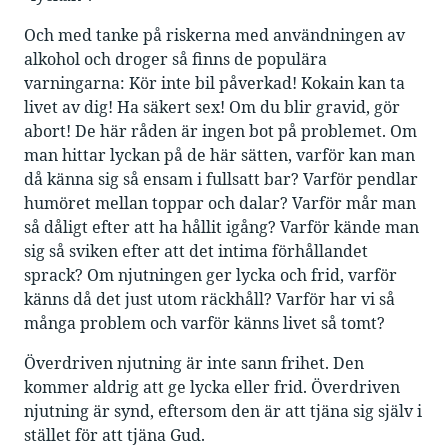
Och med tanke på riskerna med användningen av
alkohol och droger så finns de populära
varningarna: Kör inte bil påverkad! Kokain kan ta
livet av dig! Ha säkert sex! Om du blir gravid, gör
abort! De här råden är ingen bot på problemet. Om
man hittar lyckan på de här sätten, varför kan man
då känna sig så ensam i fullsatt bar? Varför pendlar
humöret mellan toppar och dalar? Varför mår man
så dåligt efter att ha hållit igång? Varför kände man
sig så sviken efter att det intima förhållandet
sprack? Om njutningen ger lycka och frid, varför
känns då det just utom räckhåll? Varför har vi så
många problem och varför känns livet så tomt?
Överdriven njutning är inte sann frihet. Den
kommer aldrig att ge lycka eller frid. Överdriven
njutning är synd, eftersom den är att tjäna sig själv i
stället för att tjäna Gud.