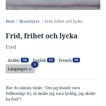
Hem
Broschyrer
Frid, frihet och lycka
Frid, frihet och lycka
Fred
Arabic
English
French
AR
EN
FR
Languages
9
Languages
Har du nånsin tänkt: ”Om jag kunde vara
fullkomligt fri, så skulle jag vara lycklig, jag skulle
ha frid”?