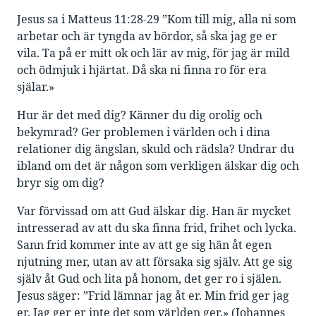
Jesus sa i Matteus 11:28-29 ”Kom till mig, alla ni som
arbetar och är tyngda av bördor, så ska jag ge er
vila. Ta på er mitt ok och lär av mig, för jag är mild
och ödmjuk i hjärtat. Då ska ni finna ro för era
själar.»
Hur är det med dig? Känner du dig orolig och
bekymrad? Ger problemen i världen och i dina
relationer dig ängslan, skuld och rädsla? Undrar du
ibland om det är någon som verkligen älskar dig och
bryr sig om dig?
Var förvissad om att Gud älskar dig. Han är mycket
intresserad av att du ska finna frid, frihet och lycka.
Sann frid kommer inte av att ge sig hän åt egen
njutning mer, utan av att försaka sig själv. Att ge sig
själv åt Gud och lita på honom, det ger ro i själen.
Jesus säger: ”Frid lämnar jag åt er. Min frid ger jag
er. Jag ger er inte det som världen ger.» (Johannes