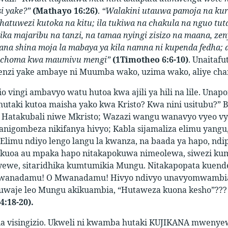
si yake?”
(Mathayo 16:26)
.
“Walakini utauwa pamoja na kuri
 hatuwezi kutoka na kitu; ila tukiwa na chakula na nguo tut
ka majaribu na tanzi, na tamaa nyingi zisizo na maana, z
ana shina moja la mabaya ya kila namna ni kupenda fedha;
jichoma kwa maumivu mengi”
(1Timotheo 6:6-10)
. Unaitaf
nzi yake ambaye ni Muumba wako, uzima wako, aliye cha
io vingi ambavyo watu hutoa kwa ajili ya hili na lile. Un
 hutaki kutoa maisha yako kwa Kristo? Kwa nini usitubu?” 
Hatakubali niwe Mkristo; Wazazi wangu wanavyo vyeo vya ju
anigombeza nikifanya hivyo; Kabla sijamaliza elimu yangu
limu ndiyo lengo langu la kwanza, na baada ya hapo, nd
kuoa au mpaka hapo nitakapokuwa nimeolewa, siwezi kumt
we, sitaridhika kumtumikia Mungu. Nitakapopata kuendes
wanadamu! O Mwanadamu! Hivyo ndivyo unavyomwambia 
akuwaje leo Mungu akikuambia, “Hutaweza kuona kesho”??
4:18-20).
 visingizio. Ukweli ni kwamba hutaki KUJIKANA mwenye