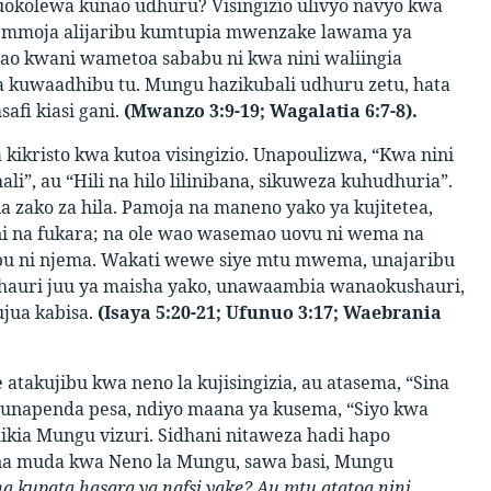
kuokolewa kunao udhuru? Visingizio ulivyo navyo kwa
a mmoja alijaribu kumtupia mwenzake lawama ya
o kwani wametoa sababu ni kwa nini waliingia
 kuwaadhibu tu. Mungu hazikubali udhuru zetu, hata
fi kiasi gani.
(Mwanzo 3:9-19; Wagalatia 6:7-8).
kikristo kwa kutoa visingizio. Unapoulizwa, “Kwa nini
li”, au “Hili na hilo lilinibana, sikuweza kuhudhuria”.
a zako za hila. Pamoja na maneno yako ya kujitetea,
i na fukara; na ole wao wasemao uovu ni wema na
ibu ni njema. Wakati wewe siye mtu mwema, unajaribu
ushauri juu ya maisha yako, unawaambia wanaokushauri,
jua kabisa.
(Isaya 5:20-21; Ufunuo 3:17; Waebrania
takujibu kwa neno la kujisingizia, au atasema, “Sina
 unapenda pesa, ndiyo maana ya kusema, “Siyo kwa
kia Mungu vizuri. Sidhani nitaweza hadi hapo
o na muda kwa Neno la Mungu, sawa basi, Mungu
a kupata hasara ya nafsi yake? Au mtu atatoa nini