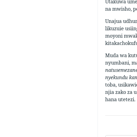
Utakuwa umec
na mwisho, p
Unajua udhuru
likuzuie usii
moyoni mwako
kitakachokufu
Muda wa kutu
nyumbani, ma
natusemezane
nyekundu kam
toba, usikaw
njia zako za
hana utetezi.