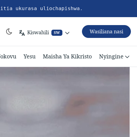
pitia ukurasa uliochapishwa.
Wasiliana nasi
Kiswahili
SW
okovu
Yesu
Maisha Ya Kikristo
Nyingine