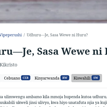
Vipeperushi
Udhuru—Je, Sasa Wewe ni Huru?
ru—Je, Sasa Wewe ni
Kikristo
Cebuano
Kinyarwanda
Kiswahili
CEB
RW
SW
ika ulimwengu ambamo kila mmoja hupenda kutoa udhuru. 
uukabili ukweli jinsi ulivyo, kwa hiyo unatafuta njia ya 