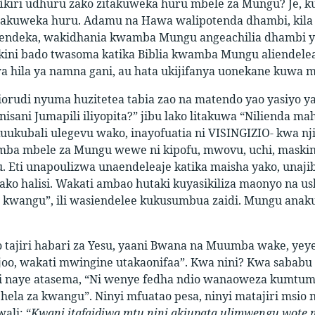
afikiri udhuru zako zitakuweka huru mbele za Mungu? Je, 
takuweka huru. Adamu na Hawa walipotenda dhambi, kil
tendeka, wakidhania kwamba Mungu angeachilia dhambi ya
kini bado twasoma katika Biblia kwamba Mungu aliendelea
 hila ya namna gani, au hata ukijifanya uonekane kuwa msa
orudi nyuma huzitetea tabia zao na matendo yao yasiyo ya 
sani Jumapili iliyopita?” jibu lako litakuwa “Nilienda maha
ukubali ulegevu wako, inayofuatia ni VISINGIZIO- kwa nji
mba mbele za Mungu wewe ni kipofu, mwovu, uchi, maskin
. Eti unapoulizwa unaendeleaje katika maisha yako, unaj
yako halisi. Wakati ambao hutaki kuyasikiliza maonyo na 
 kwangu”, ili wasiendelee kukusumbua zaidi. Mungu anaku
ajiri habari za Yesu, yaani Bwana na Muumba wake, yeye a
joo, wakati mwingine utakaonifaa”. Kwa nini? Kwa sababu
ni naye atasema, “Ni wenye fedha ndio wanaoweza kumtumi
 hela za kwangu”. Ninyi mfuatao pesa, ninyi matajiri msi
ali: “
Kwani itafaidiwa mtu nini akiupata ulimwengu wote n