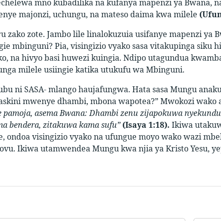
helewa mno kubadilika na kufanya mapenzi ya Bwana, na ki
enye majonzi, uchungu, na mateso daima kwa milele
(Ufun
 zako zote. Jambo lile linalokuzuia usifanye mapenzi ya 
ngie mbinguni? Pia, visingizio vyako sasa vitakupinga siku
, na hivyo basi huwezi kuingia. Ndipo utagundua kwamba 
nga milele usiingie katika utukufu wa Mbinguni.
bu ni SASA- mlango haujafungwa. Hata sasa Mungu anakuit
skini mwenye dhambi, mbona wapotea?” Mwokozi wako an
 pamoja, asema Bwana: Dhambi zenu zijapokuwa nyekundu s
a bendera, zitakuwa kama sufu”
(Isaya 1:18).
Ikiwa utakuw
ie, ondoa visingizio vyako na ufungue moyo wako wazi mbe
 uovu. Ikiwa utamwendea Mungu kwa njia ya Kristo Yesu