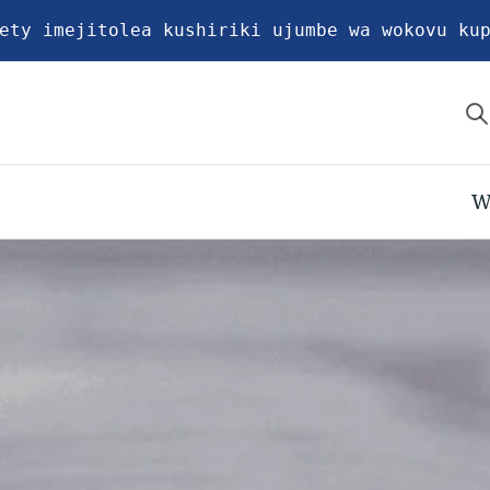
ety imejitolea kushiriki ujumbe wa wokovu ku
W