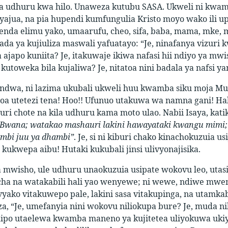
a udhuru kwa hilo. Unaweza kutubu SASA. Ukweli ni kwa
yajua, na pia hupendi kumfungulia Kristo moyo wako ili 
da elimu yako, umaarufu, cheo, sifa, baba, mama, mke, mu
da ya kujiuliza maswali yafuatayo: “Je, ninafanya vizuri
a ajapo kuniita? Je, itakuwaje ikiwa nafasi hii ndiyo ya mw
a kutoweka bila kujaliwa? Je, nitatoa nini badala ya nafsi y
dwa, ni lazima ukubali ukweli huu kwamba siku moja Mun
oa utetezi tena! Hoo!! Ufunuo utakuwa wa namna gani! Hak
uri chote na kila udhuru kama moto ulao. Nabii Isaya, kati
Bwana; watakao mashauri lakini hawayataki kwangu mimi; w
mbi juu ya dhambi”
. Je, si ni kiburi chako kinachokuzuia us
 kukwepa aibu! Hutaki kukubali jinsi ulivyonajisika.
a mwisho, ule udhuru unaokuzuia usipate wokovu leo, utas
ha na watakabili hali yao wenyewe; ni wewe, ndiwe mwe
o vyako vitakuwepo pale, lakini sasa vitakupinga, na ut
a, “Je, umefanyia nini wokovu niliokupa bure? Je, muda ni
ipo utaelewa kwamba maneno ya kujitetea uliyokuwa ukiy