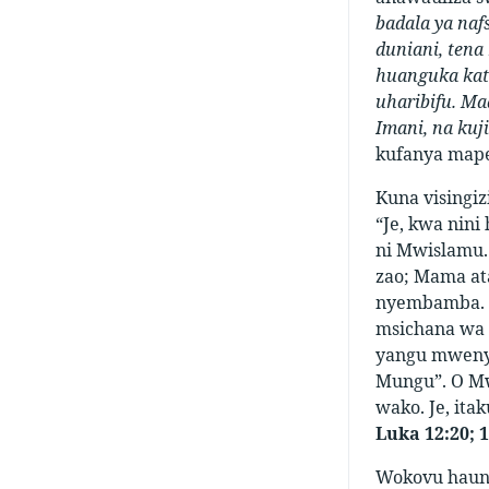
badala ya naf
duniani, tena
huanguka kati
uharibifu. Ma
Imani, na ku
kufanya mape
Kuna visingiz
“Je, kwa nini
ni Mwislamu. 
zao; Mama at
nyembamba. E
msichana wa 
yangu mwenye
Mungu”. O M
wako. Je, it
Luka 12:20; 1
Wokovu hauna