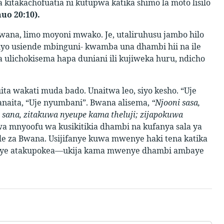
takachofuatia ni kutupwa katika shimo la moto lisilo
uo 20:10).
Bwana, limo moyoni mwako. Je, utaliruhusu jambo hilo
 hiyo usiende mbinguni- kwamba una dhambi hii na ile
ulichokisema hapa duniani ili kujiweka huru, ndicho
a wakati muda bado. Unaitwa leo, siyo kesho. “Uje
aita, “Uje nyumbani”. Bwana alisema,
“Njooni sasa,
ana, zitakuwa nyeupe kama theluji; zijapokuwa
a mnyoofu wa kusikitikia dhambi na kufanya sala ya
le za Bwana. Usijifanye kuwa mwenye haki tena katika
, yeye atakupokea—ukija kama mwenye dhambi ambaye