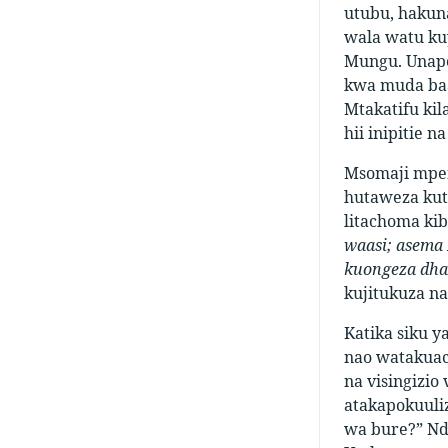
utubu, hakun
wala watu ku
Mungu. Unapen
kwa muda baa
Mtakatifu kil
hii inipitie n
Msomaji mpen
hutaweza kut
litachoma kib
waasi; asema 
kuongeza dha
kujitukuza na
Katika siku y
nao watakuac
na visingizi
atakapokuuliz
wa bure?” Nd