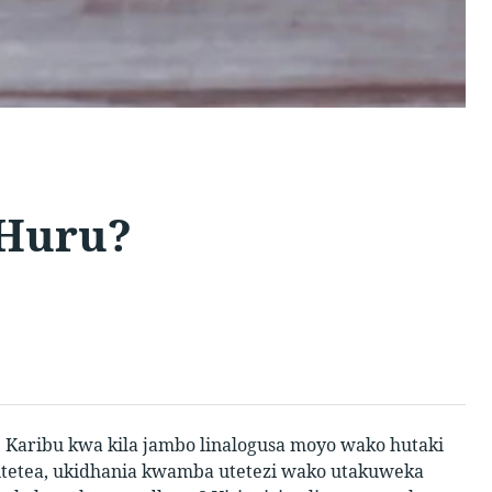
 Huru?
Karibu kwa kila jambo linalogusa moyo wako hutaki
kujitetea, ukidhania kwamba utetezi wako utakuweka