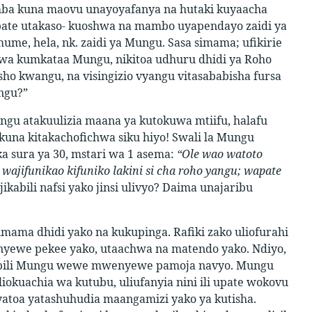
mba kuna maovu unayoyafanya na hutaki kuyaacha
upate utakaso- kuoshwa na mambo uyapendayo zaidi ya
me, hela, nk. zaidi ya Mungu. Sasa simama; ufikirie
 kwa kumkataa Mungu, nikitoa udhuru dhidi ya Roho
isho kwangu, na visingizio vyangu vitasababisha fursa
angu?”
gu atakuulizia maana ya kutokuwa mtiifu, halafu
una kitakachofichwa siku hiyo! Swali la Mungu
ka sura ya 30, mstari wa 1 asema:
“Ole wao watoto
ajifunikao kifuniko lakini si cha roho yangu; wapate
ijikabili nafsi yako jinsi ulivyo? Daima unajaribu
imama dhidi yako na kukupinga. Rafiki zako uliofurahi
nyewe pekee yako, utaachwa na matendo yako. Ndiyo,
amkabili Mungu wewe mwenyewe pamoja navyo. Mungu
liokuachia wa kutubu, uliufanyia nini ili upate wokovu
atoa yatashuhudia maangamizi yako ya kutisha.