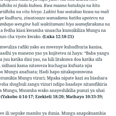
dhika ni faida kubwa. Kwa maana hatukuja na kitu
aridhika na vitu hivyo. Lakini hao watakao kuwa na mali
enye kudhuru, ziwatosazo wanadamu katika upotevu na
 ambayo wengine hali wakiitamani hiyo wamefarakana na
uta fedha kiasi kwamba unaacha kumsikiliza Mungu na
nzo cha vyote kwako.
(Luka 12:18-21)
apomwuliza rafiki yako au mwenye kuhudhuria kanisa,
Baadhi ya maneno yao ya kujitetea ni haya: “Baba yangu
u katika dini yao, na hili litakuwa doa katika sifa
, sidhani kama nitaweza kuchagua kufuata njia
ipo Mungu anafuata; Hadi hapo nitakapomwona
umikia Mungu vizuri; Mpaka nipate kazi au biashara
ha shughuli zangu vizuri ndipo baadaye nitamfikiria
Mungu, Muumba wako anayeshikilia pumzi ya uhai
?
(Yakobo 4:14-17; Ezekieli 18:20; Mathayo 10:33-39;
we ili uepuke mambo ya dunia. Mungu anapokuambia