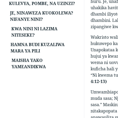
huru. Je, un
KULEVYA, POMBE, NA UZINZI?
uhakika havi
JE, NINAWEZA KUOKOLEWA?
dhambi iliyo
NIFANYE NINI?
dhambini. La
zipangiwe kwa
KWA NINI NI LAZIMA
NITESEKE?
Wakristo wali
hukuwepo kani
HAMNA BUDI KUZALIWA
Unapokataa ku
MARA YA PILI
hujui ya kwa
MAISHA YAKO
wema ni uovu
YAMEANDIKWA
kuficha hali 
“Ni kwema tu
4:12-13)
Umwambiapo t
muda sasa; N
sasa.” Maski
nitakapopata
anawauliza sw