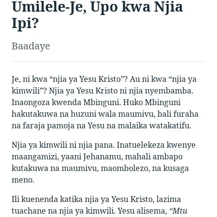
Umilele-Je, Upo kwa Njia
Ipi?
Baadaye
Je, ni kwa “njia ya Yesu Kristo”? Au ni kwa “njia ya
kimwili”? Njia ya Yesu Kristo ni njia nyembamba.
Inaongoza kwenda Mbinguni. Huko Mbinguni
hakutakuwa na huzuni wala maumivu, bali furaha
na faraja pamoja na Yesu na malaika watakatifu.
Njia ya kimwili ni njia pana. Inatuelekeza kwenye
maangamizi, yaani Jehanamu, mahali ambapo
kutakuwa na maumivu, maombolezo, na kusaga
meno.
Ili kuenenda katika njia ya Yesu Kristo, lazima
tuachane na njia ya kimwili. Yesu alisema,
“Mtu