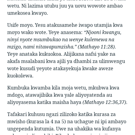
wetu. Ni lazima utubu juu ya uovu wowote ambao
umekosea kwayo.
Usife moyo. Yesu atakusamehe iwapo utamjia kwa
moyo wako wote. Yeye anasema:
“Njooni kwangu,
ninyi nyote msumbukao na wenye kulemewa na
mzigo, nami nitawapumzisha.” (Mathayo 11:28).
Yeye anataka kukuokoa. Alijikana nafsi yake na
akafa msalabani kwa ajili ya dhambi za ulimwengu
wote kusudi yeyote atakayekuja kwake aweze
kuokolewa.
Kumbuka kwamba kila moja wetu, mkubwa kwa
mdogo, atawajibika kwa yale aliyoyatenda au
aliyoyasema katika maisha haya
(Mathayo 12:36,37).
Tafakari kuhusu ngazi zilizoko katika kurasa za
mwisho (kurasa la 4 na 5) na uchague ni ipi ambayo
ungependa kutumia. Uwe na uhakika wa kufanya