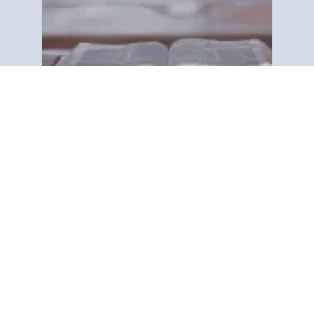
Kuhusu sisi
“Gospel Tract and Bible Society
imejitolea kugawa ujumbe wa Biblia
wa wokovu kwa watu wote
ulimwenguni pote. Tunazingatia
neno lililochapishwa, kwa kutumia
Vipeperushi tu (vitabu vidogo).
Vipeperushi hivi …