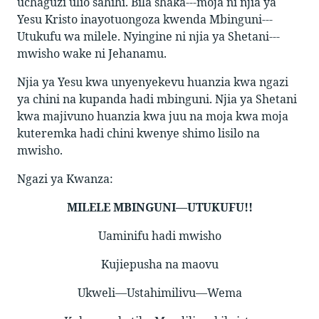
uchaguzi ulio sahihi. Bila shaka---moja ni njia ya
Yesu Kristo inayotuongoza kwenda Mbinguni---
Utukufu wa milele. Nyingine ni njia ya Shetani---
mwisho wake ni Jehanamu.
Njia ya Yesu kwa unyenyekevu huanzia kwa ngazi
ya chini na kupanda hadi mbinguni. Njia ya Shetani
kwa majivuno huanzia kwa juu na moja kwa moja
kuteremka hadi chini kwenye shimo lisilo na
mwisho.
Ngazi ya Kwanza:
MILELE MBINGUNI—UTUKUFU!!
Uaminifu hadi mwisho
Kujiepusha na maovu
Ukweli—Ustahimilivu—Wema