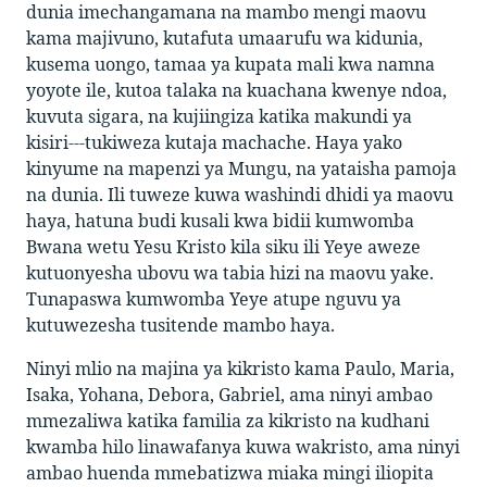
dunia imechangamana na mambo mengi maovu
kama majivuno, kutafuta umaarufu wa kidunia,
kusema uongo, tamaa ya kupata mali kwa namna
yoyote ile, kutoa talaka na kuachana kwenye ndoa,
kuvuta sigara, na kujiingiza katika makundi ya
kisiri---tukiweza kutaja machache. Haya yako
kinyume na mapenzi ya Mungu, na yataisha pamoja
na dunia. Ili tuweze kuwa washindi dhidi ya maovu
haya, hatuna budi kusali kwa bidii kumwomba
Bwana wetu Yesu Kristo kila siku ili Yeye aweze
kutuonyesha ubovu wa tabia hizi na maovu yake.
Tunapaswa kumwomba Yeye atupe nguvu ya
kutuwezesha tusitende mambo haya.
Ninyi mlio na majina ya kikristo kama Paulo, Maria,
Isaka, Yohana, Debora, Gabriel, ama ninyi ambao
mmezaliwa katika familia za kikristo na kudhani
kwamba hilo linawafanya kuwa wakristo, ama ninyi
ambao huenda mmebatizwa miaka mingi iliopita