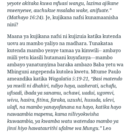
yeyote akitaka kuwa mfuasi wangu, lazima ajikane
mwenyewe, auchukue msalaba wake, anifuate.”
(Mathayo 16:24).
Je, kujikana nafsi kunamaanisha
nini?
Maana ya kujikana nafsi ni kujizuia katika kutenda
uovu au mambo yaliyo na madhara. Tunakataa
kutenda mambo yenye tamaa ya kimwili-- ambayo
miili yetu kiasili hutamani kuyafanya—mambo
ambayo yanatunyima baraka ambazo Baba yetu wa
Mbinguni angependa kutolea kwetu. Mtume Paulo
ameandika katika
Wagalatia 5:19-21, “Basi matendo
ya mwili ni dhahiri, ndiyo haya, uasherati, uchafu,
ufisadi, ibada ya sanamu, uchawi, uadui, ugomvi,
wivu, hasira, fitina, faraka, uzushi, husuda, ulevi,
ulafi, na mambo yanayofanana na hayo, katika hayo
nawaambia mapema, kama nilivyokwisha
kuwaambia, ya kwamba watu watendao mambo ya
jinsi hiyo hawataurithi ufalme wa Mungu.”
Leo