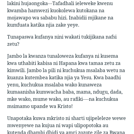
lakini hujaongoka---Tafadhali ieleweke kwenu
kwamba hamwezi kuokolewa kutokana na
mojawapo wa sababu hizi. Inabidii mjikane na
kumfuata katika njia zake yeye.
Tunapaswa kufanya nini wakati tukijikana nafsi
zetu?
Jambo la kwanza tunaloweza kufanya ni kusema
kwa uthabiti kabisa ni Hapana kwa tamaa zetu za
kimwili. Jambo la pili ni kuchukua msalaba wetu na
kuanza kutembea katika njia ya Yesu. Kwa baadhi
yenu, kuchukua msalaba wako kunaweza
kumaanisha kumwacha baba, mama, ndugu, dada,
mke wako, mume wako, au rafiki----na kuchukua
msimamo upande wa Kristo!
Unapotaka kuwa mkristo ni sharti ujipeleleze wewe
mwenyewe na kujua ni wapi ulipopotoka au
kutenda dhambi dhidi ya amri zozote zile za Bwana