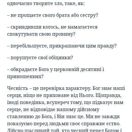
одночасно творите зло, таке, як:
– не прощаєте свого брата або сестру?
– скривдивши когось, не намагаєтеся
спокутувати свою провину?
– перебільшуєте, прикрашаючи цим правду?
– порушуєте свої обіцянки?
– обкрадаєте Бога у церковній десятині і
приношеннях?
Чесність – це перевірка характеру. Бог знає наші
серця, ніщо не приховане від Нього. Щоправда,
іноді поведінка, всупереч тому, що підказує нам
серце, не відповідає нашому дійсному
ставленню до Бога, і Він знає це. Ми не завжди
показуємо перед людьми своє справжнє єство.
Дійсно щасливий той, хто чесний перед Богом і