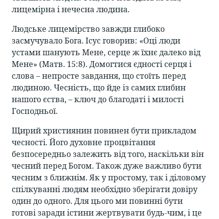
лицемірна і нечесна людина.
Людське лицемірство завжди глибоко
засмучувало Бога. Ісус говорив: «Оці люди
устами шанують Мене, серце ж їхнє далеко від
Мене» (Матв. 15:8). Домогтися єдності серця і
слова – непросте завдання, що стоїть перед
людиною. Чесність, що йде із самих глибин
нашого єства, – ключ до благодаті і милості
Господньої.
Щирий християнин повинен бути прикладом
чесності. Його духовне процвітання
безпосередньо залежить від того, наскільки він
чесний перед Богом. Також дуже важливо бути
чесним з ближнім. Як у простому, так і діловому
спілкуванні людям необхідно зберігати довіру
один до одного. Для цього ми повинні бути
готові заради істини жертвувати будь-чим, і це