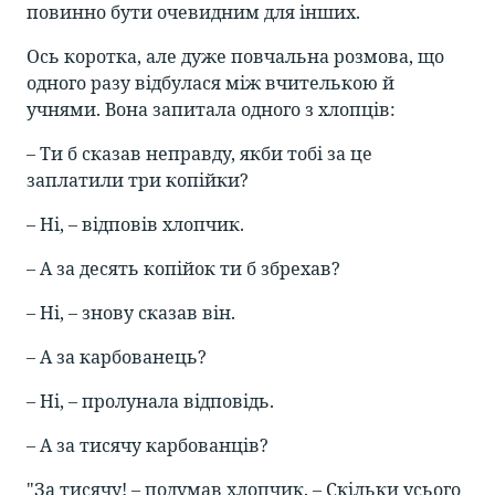
повинно бути очевидним для інших.
Ось коротка, але дуже повчальна розмова, що
одного разу відбулася між вчителькою й
учнями. Вона запитала одного з хлопців:
– Ти б сказав неправду, якби тобі за це
заплатили три копійки?
– Ні, – відповів хлопчик.
– А за десять копійок ти б збрехав?
– Ні, – знову сказав він.
– А за карбованець?
– Ні, – пролунала відповідь.
– А за тисячу карбованців?
"За тисячу! – подумав хлопчик. – Скільки усього