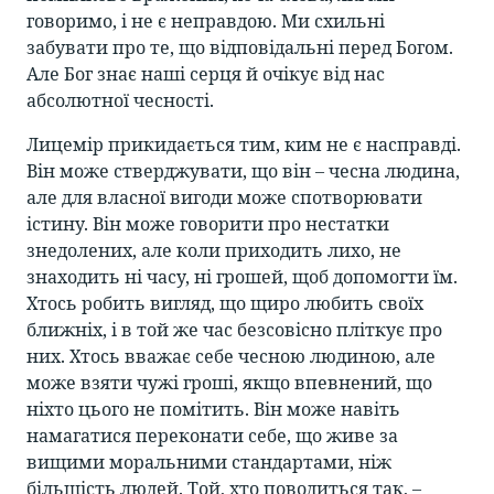
говоримо, і не є неправдою. Ми схильні
забувати про те, що відповідальні перед Богом.
Але Бог знає наші серця й очікує від нас
абсолютної чесності.
Лицемір прикидається тим, ким не є насправді.
Він може стверджувати, що він – чесна людина,
але для власної вигоди може спотворювати
істину. Він може говорити про нестатки
знедолених, але коли приходить лихо, не
знаходить ні часу, ні грошей, щоб допомогти їм.
Хтось робить вигляд, що щиро любить своїх
ближніх, і в той же час безсовісно пліткує про
них. Хтось вважає себе чесною людиною, але
може взяти чужі гроші, якщо впевнений, що
ніхто цього не помітить. Він може навіть
намагатися переконати себе, що живе за
вищими моральними стандартами, ніж
більшість людей. Той, хто поводиться так, –