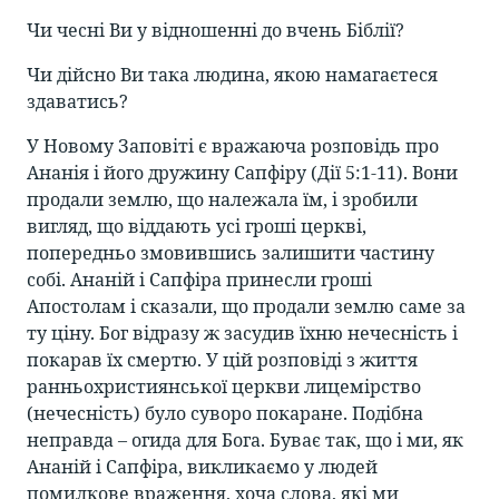
Чи чесні Ви у відношенні до вчень Біблії?
Чи дійсно Ви така людина, якою намагаєтеся
здаватись?
У Новому Заповіті є вражаюча розповідь про
Ананія і його дружину Сапфіру (Дії 5:1-11). Вони
продали землю, що належала їм, і зробили
вигляд, що віддають усі гроші церкві,
попередньо змовившись залишити частину
собі. Ананій і Сапфіра принесли гроші
Апостолам і сказали, що продали землю саме за
ту ціну. Бог відразу ж засудив їхню нечесність і
покарав їх смертю. У цій розповіді з життя
ранньохристиянської церкви лицемірство
(нечесність) було суворо покаране. Подібна
неправда – огида для Бога. Буває так, що і ми, як
Ананій і Сапфіра, викликаємо у людей
помилкове враження, хоча слова, які ми