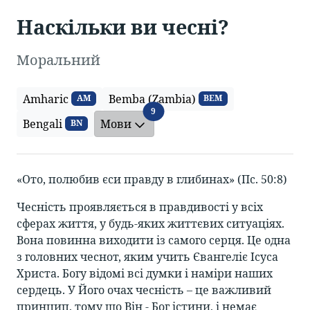
Наскільки ви чесні?
Моральний
Amharic
Bemba (Zambia)
AM
BEM
Мови
9
Bengali
Мови
BN
«Ото, полюбив єси правду в глибинах» (Пс. 50:8)
Чесність проявляється в правдивості у всіх
сферах життя, у будь-яких життєвих ситуаціях.
Вона повинна виходити із самого серця. Це одна
з головних чеснот, яким учить Євангеліє Ісуса
Христа. Богу відомі всі думки і наміри наших
сердець. У Його очах чесність – це важливий
принцип, тому що Він - Бог істини, і немає