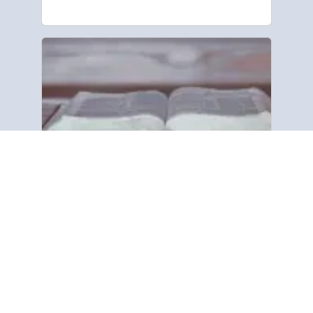
Про нас
“Gospel Tract and Bible Society
прагне ділитися біблійним
повідомленням про спасіння з
усіма людьми в усьому світі. Ми
зосереджуємося на друкованому
слові, використовуючи прості