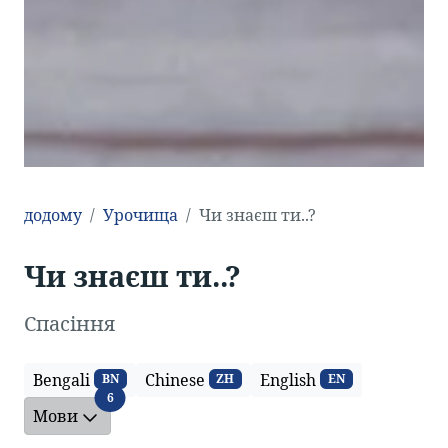
додому
Урочища
Чи знаєш ти..?
Чи знаєш ти..?
Спасіння
Bengali
Chinese
English
BN
ZH
EN
Мови
6
Мови