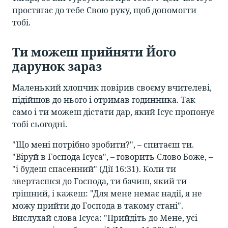
простягає до тебе Свою руку, щоб допомогти
тобі.
Ти можеш прийняти Його
дарунок зараз
Маленький хлопчик повірив своєму вчителеві,
підійшов до нього і отримав годинника. Так
само і ти можеш дістати дар, який Ісус пропонує
тобі сьогодні.
"Що мені потрібно зробити?", – спитаєш ти.
"Віруй в Господа Ісуса", – говорить Слово Боже, –
"і будеш спасенний" (Дії 16:31). Коли ти
звертаєшся до Господа, ти бачиш, який ти
грішний, і кажеш: "Для мене немає надії, я не
можу прийти до Господа в такому стані".
Вислухай слова Ісуса: "Прийдіть до Мене, усі