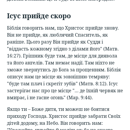
Ісус прийде скоро
Біблія говорить нам, що Христос прийде знову.
Він не прийде, як люблячий Спаситель, як
раніше. Цього разу Він прийде як Суддя і
"віддасть кожному згідно з ділами його" (Матв.
16:27). Грішник буде там, де місце для диявола
та його ангелів. Там немає надії. Там ніхто не
зможе звернутись до Бога за прощенням. Біблія
описує нам це місце як зовнішню темряву:
"буде там плач і скрегіт зубів" (Матв. 8:12). Ісус
застерігає нас про це місце "… де їхній червяк не
вмирає, і не гасне огонь" (Мар. 9:44).
Якщо ти – Боже дитя, ти можеш не боятися
приходу Господа. Христос прийде забрати Своїх
дітей додому, на Небо. Він говорить нам: