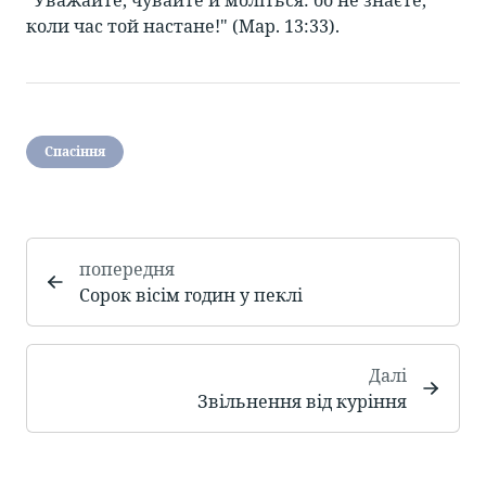
"Уважайте, чувайте й моліться: бо не знаєте,
коли час той настане!" (Мар. 13:33).
Спасіння
попередня
Сорок вісім годин у пеклі
Далі
Звільнення від куріння