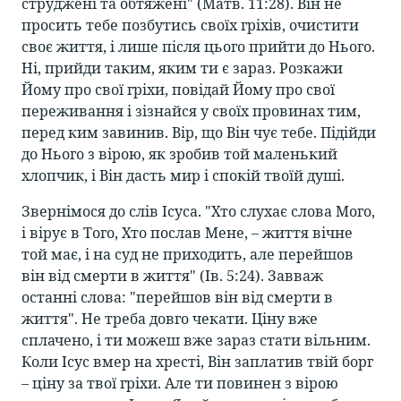
струджені та обтяжені" (Матв. 11:28). Він не
просить тебе позбутись своїх гріхів, очистити
своє життя, і лише після цього прийти до Нього.
Ні, прийди таким, яким ти є зараз. Розкажи
Йому про свої гріхи, повідай Йому про свої
переживання і зізнайся у своїх провинах тим,
перед ким завинив. Вір, що Він чує тебе. Підійди
до Нього з вірою, як зробив той маленький
хлопчик, і Він дасть мир і спокій твоїй душі.
Звернімося до слів Ісуса. "Хто слухає слова Мого,
і вірує в Того, Хто послав Мене, – життя вічне
той має, і на суд не приходить, але перейшов
він від смерти в життя" (Ів. 5:24). Завваж
останні слова: "перейшов він від смерти в
життя". Не треба довго чекати. Ціну вже
сплачено, і ти можеш вже зараз стати вільним.
Коли Ісус вмер на хресті, Він заплатив твій борг
– ціну за твої гріхи. Але ти повинен з вірою