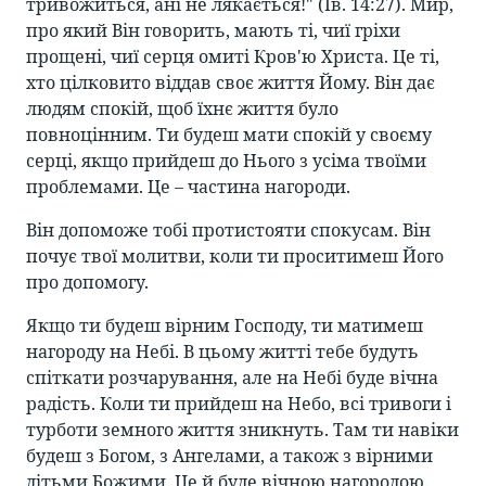
тривожиться, ані не лякається!" (Ів. 14:27). Мир,
про який Він говорить, мають ті, чиї гріхи
прощені, чиї серця омиті Кров'ю Христа. Це ті,
хто цілковито віддав своє життя Йому. Він дає
людям спокій, щоб їхнє життя було
повноцінним. Ти будеш мати спокій у своєму
серці, якщо прийдеш до Нього з усіма твоїми
проблемами. Це – частина нагороди.
Він допоможе тобі протистояти спокусам. Він
почує твої молитви, коли ти проситимеш Його
про допомогу.
Якщо ти будеш вірним Господу, ти матимеш
нагороду на Небі. В цьому житті тебе будуть
спіткати розчарування, але на Небі буде вічна
радість. Коли ти прийдеш на Небо, всі тривоги і
турботи земного життя зникнуть. Там ти навіки
будеш з Богом, з Ангелами, а також з вірними
дітьми Божими. Це й буде вічною нагородою.