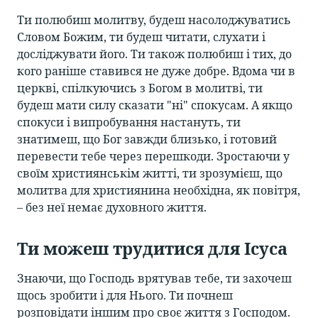
Ти полюбиш молитву, будеш насолоджуватись
Словом Божим, ти будеш читати, слухати і
досліджувати його. Ти також полюбиш і тих, до
кого раніше ставився не дуже добре. Вдома чи в
церкві, спілкуючись з Богом в молитві, ти
будеш мати силу сказати "ні" спокусам. А якщо
спокуси і випробування настануть, ти
знатимеш, що Бог завжди близько, і готовий
перевести тебе через перешкоди. Зростаючи у
своїм християнськім житті, ти зрозумієш, що
молитва для християнина необхідна, як повітря,
– без неї немає духовного життя.
Ти можеш трудитися для Ісуса
Знаючи, що Господь врятував тебе, ти захочеш
щось зробити і для Нього. Ти почнеш
розповідати іншим про своє життя з Господом.