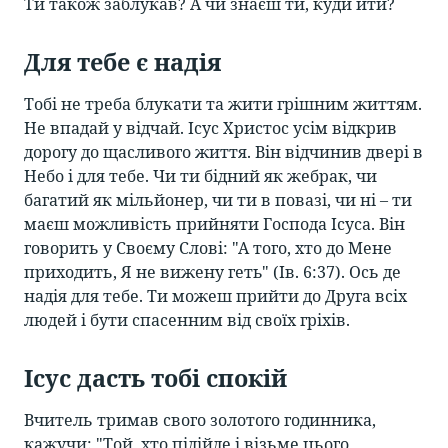
Ти також заблукав? А чи знаєш ти, куди йти?
Для тебе є надія
Тобі не треба блукати та жити грішним життям.
Не впадай у відчай. Ісус Христос усім відкрив
дорогу до щасливого життя. Він відчинив двері в
Небо і для тебе. Чи ти бідний як жебрак, чи
багатий як мільйонер, чи ти в повазі, чи ні – ти
маєш можливість прийняти Господа Ісуса. Він
говорить у Своєму Слові: "А того, хто до Мене
приходить, Я не вижену геть" (Ів. 6:37). Ось де
надія для тебе. Ти можеш прийти до Друга всіх
людей і бути спасенним від своїх гріхів.
Ісус дасть тобі спокій
Вчитель тримав свого золотого годинника,
кажучи: "Той, хто підійде і візьме цього