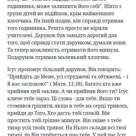
годинника, може залишити його собі". Ніхто з
групи дітей не підійшов, крім найменшого
хлопчика. На їхній подив, він справді отримав
того годинника. Решта просто не вірили
учителеві. Дарунок був занадто дорогий для
того, щоб справді стати дарунком, думали вони.
Та тепер можливість отримати його минула.
Подарунок отримав маленький хлопчик.
Ісус пропонує більший дарунок. Він говорить:
"Прийдіть до Мене, усі струджені та обтяжені, – і
Я вас заспокою!" ( Матв. 11:28). Багато хто вже
прийняв цей заклик. А чи прийняв його ти? Ісус
кличе тебе зараз. Ці слова - для тебе. Якщо ти
стомився грішити, якщо в тебе на серці тривога,
прийди до Того, Хто дасть тобі спокій. Він
простить тобі грішне минуле. Він зніме з тебе
тягар усіх твоїх тривог. На Нього склади всі твої
тягарі, бо Він турбується про тебе. У цей час Ісус