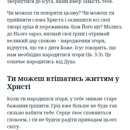
звернутися до Ісуса, Який вмер замість тебе.
Чи можеш ти повірити цьому? Чи можеш ти
прийняти слова Христа і залишити всі свої
тягарі гріха й переживань біля Його ніг? Молись
до Нього зараз, визнай свої гріхи і отримай
великий дар спокою – народження згори,
відчуття, що ти є дитя Боже. Ісус говорить, що
нам необхідно народитися згори (Ів. 3:3). Це
означає народитись від Духа.
Ти можеш втішатись життям у
Христі
Коли ти народишся згори, у тебе зникне старе
бажання грішити. Гріх вже більше не буде так
сильно вабити тебе. Серце твоє сповниться
спокоєм, і ти не будеш радіти принадам цього
світу.