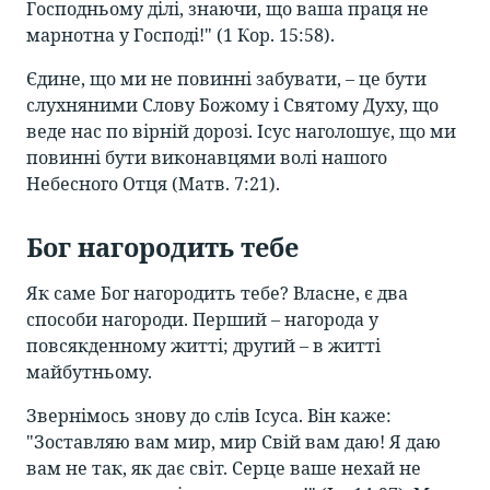
Господньому ділі, знаючи, що ваша праця не
марнотна у Господі!" (1 Кор. 15:58).
Єдине, що ми не повинні забувати, – це бути
слухняними Слову Божому і Святому Духу, що
веде нас по вірній дорозі. Ісус наголошує, що ми
повинні бути виконавцями волі нашого
Небесного Отця (Матв. 7:21).
Бог нагородить тебе
Як саме Бог нагородить тебе? Власне, є два
способи нагороди. Перший – нагорода у
повсякденному житті; другий – в житті
майбутньому.
Звернімось знову до слів Ісуса. Він каже:
"Зоставляю вам мир, мир Свій вам даю! Я даю
вам не так, як дає світ. Серце ваше нехай не