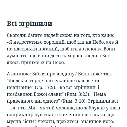
Всі згрішили
Сьогодні багато людей схожі на того, хто каже:
«Я недостатньо хороший, щоб іти на Небо, але й
не настільки поганий, щоб іти до пекла». Вони
думають, що вони досить хороші люди, і Бог
якось прийме їх на Небо.
А що каже Біблія про людину? Вона каже так:
"Людське серце найлукавіше над все та
невигойне" (Єр. 17:9). "Бо всі згрішили, і
позбавлені Божої слави" (Рим. 3:23). "Нема
праведного ані одного" (Рим. 3:10). Згрішили всі
– і я, і ти. Ми – як той чоловік, що заблукав у лісі і
наприкінці був спантеличений настільки, що
мусив сісти і чекати, щоб хтось знайшов його.