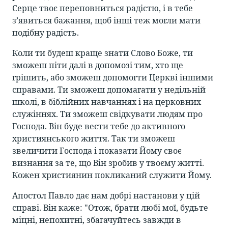
Серце твоє переповниться радістю, і в тебе
з’явиться бажання, щоб інші теж могли мати
подібну радість.
Коли ти будеш краще знати Слово Боже, ти
зможеш піти далі в допомозі тим, хто ще
грішить, або зможеш допомогти Церкві іншими
справами. Ти зможеш допомагати у недільній
школі, в біблійних навчаннях і на церковних
служіннях. Ти зможеш свідкувати людям про
Господа. Він буде вести тебе до активного
християнського життя. Так ти зможеш
звеличити Господа і показати Йому своє
визнання за те, що Він зробив у твоєму житті.
Кожен християнин покликаний служити Йому.
Апостол Павло дає нам добрі настанови у цій
справі. Він каже: "Отож, брати любі мої, будьте
міцні, непохитні, збагачуйтесь завжди в