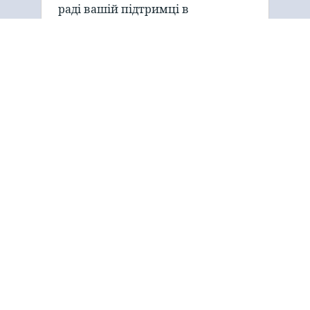
раді вашій підтримці в
поширенні Євангелії, яка змінює
життя!
Про нас
“Gospel Tract and Bible Society
прагне ділитися біблійним
повідомленням про спасіння з