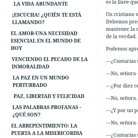
es la llave qu
LA VIDA ABUNDANTE
Un cristiano 
¡ESCUCHA! ¿QUIÉN TE ESTÁ
Debemos prest
LLAMANDO?
mantener la c
EL AMOR-UNA NECESIDAD
de la verdad.
ESENCIAL EN EL MUNDO DE
HOY
Podemos apre
VENCIENDO EL PECADO DE LA
—¿Contarías 
INMORALIDAD
—No, señora 
LA PAZ EN UN MUNDO
PERTURBADO
—¿Por diez c
PAZ, LIBERTAD Y FELICIDAD
—No, señora.
LAS PALABRAS PROFANAS -
—¿Y por un pe
¿QUÉ SON?
—No, señora
EL ARREPENTIMIENTO: LA
PUERTA A LA MISERICORDIA
—¿Contarías 