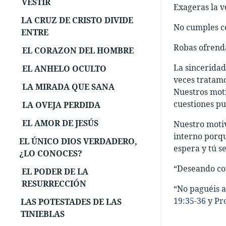
VESTIR
Exageras la v
LA CRUZ DE CRISTO DIVIDE
No cumples c
ENTRE
Robas ofrenda
EL CORAZON DEL HOMBRE
La sinceridad
EL ANHELO OCULTO
veces tratamo
LA MIRADA QUE SANA
Nuestros moti
cuestiones pu
LA OVEJA PERDIDA
EL AMOR DE JESÚS
Nuestro motiv
interno porqu
EL ÚNICO DIOS VERDADERO,
espera y tú se
¿LO CONOCES?
“Deseando con
EL PODER DE LA
RESURRECCIÓN
“No paguéis a
19:35-36
y
Pr
LAS POTESTADES DE LAS
TINIEBLAS