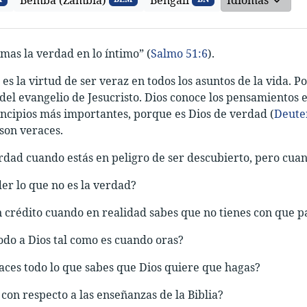
Bemba (Zambia)
Bengali
Idiomas
amas la verdad en lo íntimo” (
Salmo 51:6
).
es la virtud de ser veraz en todos los asuntos de la vida. P
el evangelio de Jesucristo. Dios conoce los pensamientos e
incipios más importantes, porque es Dios de verdad (
Deute
son veraces.
rdad cuando estás en peligro de ser descubierto, pero cuan
er lo que no es la verdad?
crédito cuando en realidad sabes que no tienes con que p
odo a Dios tal como es cuando oras?
ces todo lo que sabes que Dios quiere que hagas?
 con respecto a las enseñanzas de la Biblia?