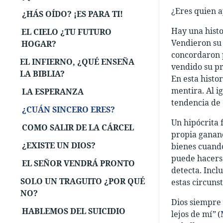
¿Eres quien a
¿HÁS OÍDO? ¡ES PARA TI!
Hay una histo
EL CIELO ¿TU FUTURO
Vendieron su 
HOGAR?
concordaron p
EL INFIERNO, ¿QUÉ ENSEÑA
vendido su pr
LA BIBLIA?
En esta histor
mentira. Al i
LA ESPERANZA
tendencia de 
¿CUÁN SINCERO ERES?
Un hipócrita 
COMO SALIR DE LA CÁRCEL
propia gananc
¿EXISTE UN DIOS?
bienes cuando
puede hacerse
EL SEÑOR VENDRÁ PRONTO
detecta. Incl
SOLO UN TRAGUITO ¿POR QUÉ
estas circuns
NO?
Dios siempre 
HABLEMOS DEL SUICIDIO
lejos de mí
”
(