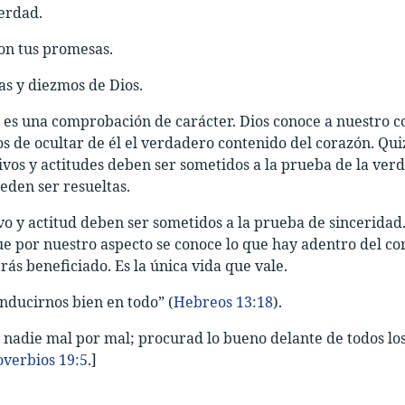
erdad.
on tus promesas.
s y diezmos de Dios.
 es una comprobación de carácter. Dios conoce a nuestro co
s de ocultar de él el verdadero contenido del corazón. Qu
vos y actitudes deben ser sometidos a la prueba de la verda
eden ser resueltas.
o y actitud deben ser sometidos a la prueba de sincerida
e por nuestro aspecto se conoce lo que hay adentro del cor
rás beneficiado. Es la única vida que vale.
ducirnos bien en todo” (
Hebreos 13:18
).
 nadie mal por mal; procurad lo bueno delante de todos lo
overbios 19:5
.]