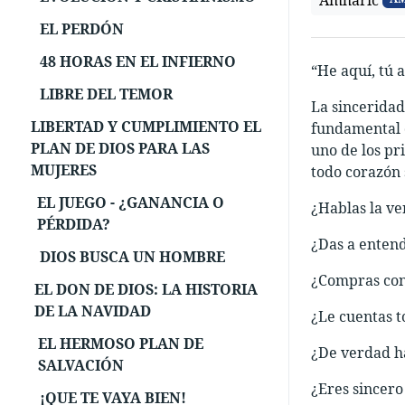
Amharic
EL PERDÓN
48 HORAS EN EL INFIERNO
“He aquí, tú 
LIBRE DEL TEMOR
La sinceridad 
LIBERTAD Y CUMPLIMIENTO EL
fundamental d
PLAN DE DIOS PARA LAS
uno de los pr
MUJERES
todo corazón 
EL JUEGO - ¿GANANCIA O
¿Hablas la ve
PÉRDIDA?
¿Das a entend
DIOS BUSCA UN HOMBRE
¿Compras con 
EL DON DE DIOS: LA HISTORIA
DE LA NAVIDAD
¿Le cuentas t
EL HERMOSO PLAN DE
¿De verdad ha
SALVACIÓN
¿Eres sincero
¡QUE TE VAYA BIEN!