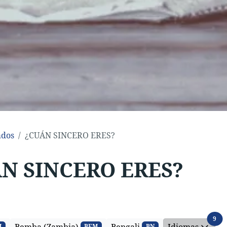
ados
¿CUÁN SINCERO ERES?
N SINCERO ERES?
Idi
9
M
BEM
BN