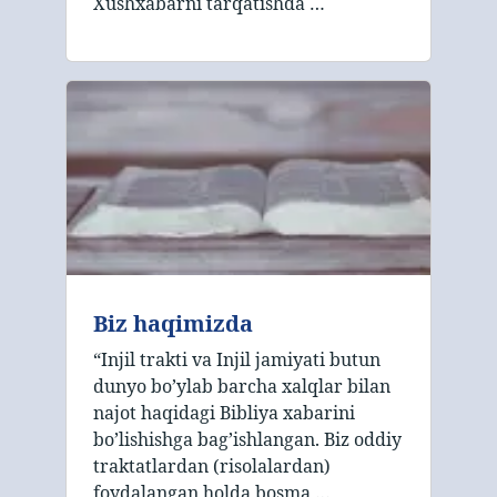
Xushxabarni tarqatishda …
Biz haqimizda
“Injil trakti va Injil jamiyati butun
dunyo bo’ylab barcha xalqlar bilan
najot haqidagi Bibliya xabarini
bo’lishishga bag’ishlangan. Biz oddiy
traktatlardan (risolalardan)
foydalangan holda bosma …