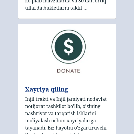
ko'plab mavzularda va 80 dan ortiq
tillarda bukletlarni taklif …
Xayriya qiling
Injil trakti va Injil jamiyati nodavlat
notijorat tashkilot bo’lib, o’zining
nashriyot va tarqatish ishlarini
moliyalash uchun xayriyalarga
tayanadi. Biz hayotni o’zgartiruvchi