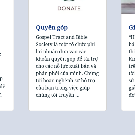
Quyên góp
Gi
Gospel Tract and Bible
“H
Society là một tổ chức phi
bá
lợi nhuận dựa vào các
th
c
khoản quyên góp để tài trợ
Ki
cho các nỗ lực xuất bản và
tr
n
phân phối của mình. Chúng
tô
ấp
tôi hoan nghênh sự hỗ trợ
sử
 đề
của bạn trong việc giúp
gi
.
chúng tôi truyền …
đơ