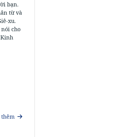
ời bạn.
hân từ và
Giê-xu.
 nói cho
 Kinh
 thêm