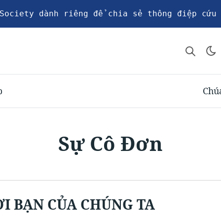
Society dành riêng để chia sẻ thông điệp cứu
p
Chúa
Sự Cô Đơn
̀I BẠN CỦA CHÚNG TA