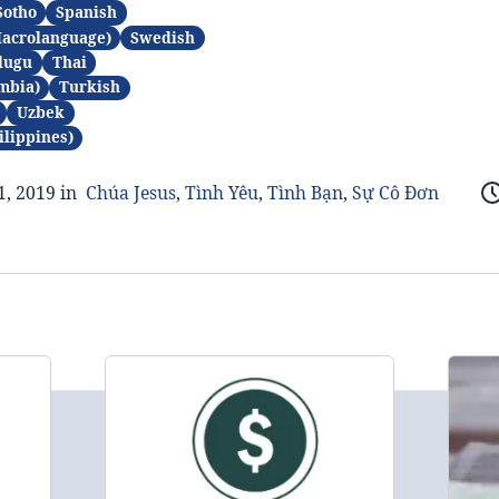
Sotho
Spanish
Macrolanguage)
Swedish
lugu
Thai
mbia)
Turkish
Uzbek
ilippines)
1, 2019 in
Chúa Jesus
,
Tình Yêu
,
Tình Bạn
,
Sự Cô Đơn