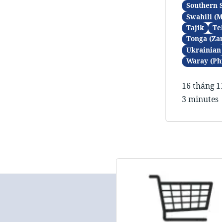
Southern 
Swahili (
Tajik
Te
Tonga (Za
Ukrainian
Waray (Ph
16 tháng 1
3 minutes