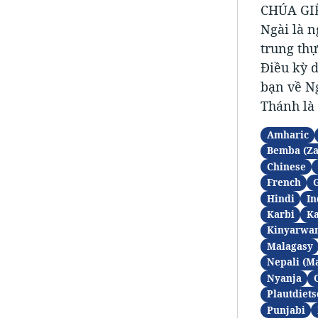
CHÚA GIÊ
Ngài là n
trung thư
Điều kỳ 
bạn về N
Thánh là 
Amharic
Bemba (Z
Chinese
French
Hindi
In
Karbi
K
Kinyarwa
Malagasy
Nepali (M
Nyanja
Plautdiets
Punjabi