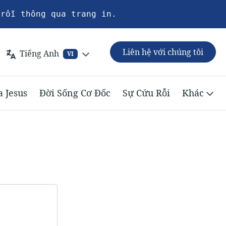
 rỗi thông qua trang in.
Liên hệ với chúng tôi
Tiếng Anh
VI
 Jesus
Đời Sống Cơ Đốc
Sự Cứu Rỗi
Khác