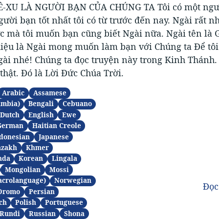
-XU LÀ NGƯỜI BẠN CỦA CHÚNG TA Tôi có một ngư
gười bạn tốt nhất tôi có từ trước đến nay. Ngài rất n
̣c mà tôi muốn bạn cũng biết Ngài nữa. Ngài tên là 
diệu là Ngài mong muốn làm bạn với Chúng ta Để tôi
gài nhé! Chúng ta đọc truyện này trong Kinh Thánh.
thật. Đó là Lời Đức Chúa Trời.
Arabic
Assamese
ambia)
Bengali
Cebuano
Dutch
English
Ewe
German
Haitian Creole
donesian
Japanese
azakh
Khmer
nda
Korean
Lingala
Mongolian
Mossi
acrolanguage)
Norwegian
Đọc
Oromo
Persian
ch
Polish
Portuguese
Rundi
Russian
Shona