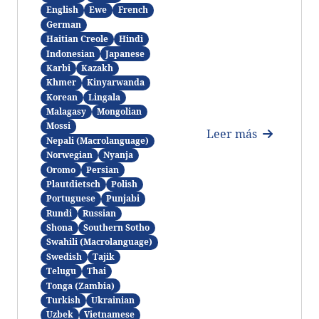
English
Ewe
French
German
Haitian Creole
Hindi
Indonesian
Japanese
Karbi
Kazakh
Khmer
Kinyarwanda
Korean
Lingala
Malagasy
Mongolian
Mossi
Leer más
Nepali (Macrolanguage)
Norwegian
Nyanja
Oromo
Persian
Plautdietsch
Polish
Portuguese
Punjabi
Rundi
Russian
Shona
Southern Sotho
Swahili (Macrolanguage)
Swedish
Tajik
Telugu
Thai
Tonga (Zambia)
Turkish
Ukrainian
Uzbek
Vietnamese