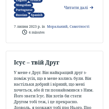
English
French
Mongolian
Читати далі
Portuguese
Russian
Spanish
7 липня 2023 р. in
Моральний
,
Самотності
4 minutes
Ісус – твій Друг
У мене є Друг. Він найкращий друг з-
поміж усіх, що в мене колись були. Він
настільки добрий і вірний, що мені
хочеться, або й ти познайомився з Ним.
Його звати Ісус. Він хотів би стати
Другом тобі теж, і це прекрасно.
Дозволь, я розкажу тобі про Нього. Про