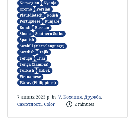
Norwegian
Nyanja
Oromo
Persian
Plautdietsch
Polish
Portuguese
Punjabi
Rundi
Russian
Shona
Southern Sotho
Spanish
Swahili (Macrolanguage)
Swedish
Tajik
Telugu
Thai
Tonga (Zambia)
Turkish
Uzbek
Vietnamese
Waray (Philippines)
7 липня 2023 р. in
V
,
Кохання
,
Дружба
,
Самотності
,
Color
2 minutes