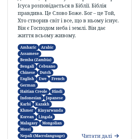
Ісуса розповідається в Біблії. Біблія
правдива. Це Слово Боже. Бог – це Той,
Хто створив світ і все, що в ньому існує.
Він є Господом неба і землі. Він дає
життя всьому живому.
Amharic
Arabic
Assamese
Bemba (Zambia)
Bengali
Cebuano
Chinese
Dutch
English
Ewe
French
German
Haitian Creole
Hindi
Indonesian
Japanese
Karbi
Kazakh
Khmer
Kinyarwanda
Korean
Lingala
Malagasy
Mongolian
Mossi
Читати далі
Nepali (Macrolanguage)