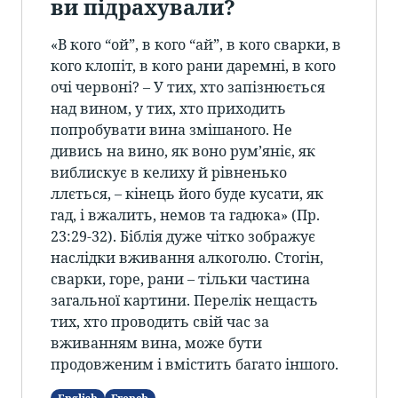
ви підрахували?
«В кого “ой”, в кого “ай”, в кого сварки, в
кого клопіт, в кого рани даремні, в кого
очі червоні? – У тих, хто запізнюється
над вином, у тих, хто приходить
попробувати вина змішаного. Не
дивись на вино, як воно рум’яніє, як
виблискує в келиху й рівненько
ллється, – кінець його буде кусати, як
гад, і вжалить, немов та гадюка» (Пр.
23:29-32). Біблія дуже чітко зображує
наслідки вживання алкоголю. Стогін,
сварки, горе, рани – тільки частина
загальної картини. Перелік нещасть
тих, хто проводить свій час за
вживанням вина, може бути
продовженим і вмістить багато іншого.