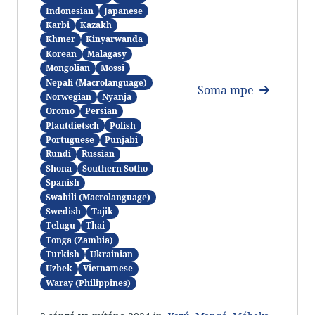
Indonesian
Japanese
Karbi
Kazakh
Khmer
Kinyarwanda
Korean
Malagasy
Mongolian
Mossi
Nepali (Macrolanguage)
Soma mpe
Norwegian
Nyanja
Oromo
Persian
Plautdietsch
Polish
Portuguese
Punjabi
Rundi
Russian
Shona
Southern Sotho
Spanish
Swahili (Macrolanguage)
Swedish
Tajik
Telugu
Thai
Tonga (Zambia)
Turkish
Ukrainian
Uzbek
Vietnamese
Waray (Philippines)