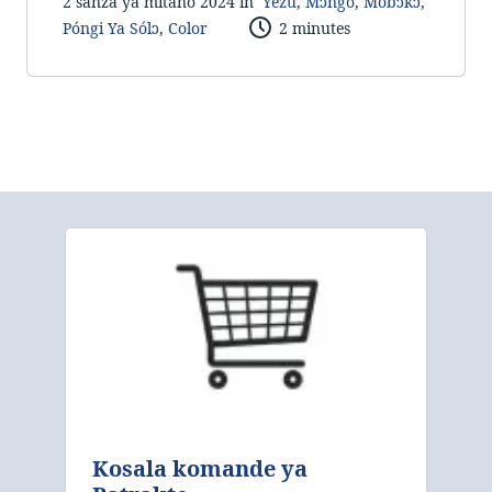
2 sánzá ya mítáno 2024 in
Yezú
,
Mɔngó
,
Móbɔkɔ
,
Póngi Ya Sólɔ
,
Color
2 minutes
Kosala komande ya