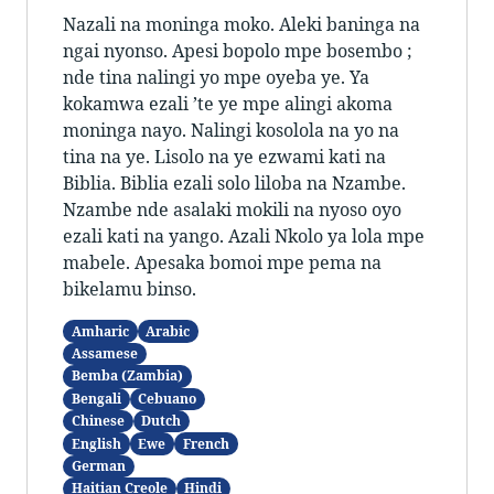
Nazali na moninga moko. Aleki baninga na
ngai nyonso. Apesi bopolo mpe bosembo ;
nde tina nalingi yo mpe oyeba ye. Ya
kokamwa ezali ’te ye mpe alingi akoma
moninga nayo. Nalingi kosolola na yo na
tina na ye. Lisolo na ye ezwami kati na
Biblia. Biblia ezali solo liloba na Nzambe.
Nzambe nde asalaki mokili na nyoso oyo
ezali kati na yango. Azali Nkolo ya lola mpe
mabele. Apesaka bomoi mpe pema na
bikelamu binso.
Amharic
Arabic
Assamese
Bemba (Zambia)
Bengali
Cebuano
Chinese
Dutch
English
Ewe
French
German
Haitian Creole
Hindi