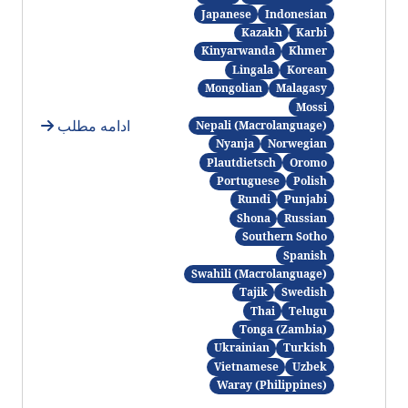
Japanese
Indonesian
Kazakh
Karbi
Kinyarwanda
Khmer
Lingala
Korean
Mongolian
Malagasy
Mossi
ادامه مطلب
Nepali (Macrolanguage)
Nyanja
Norwegian
Plautdietsch
Oromo
Portuguese
Polish
Rundi
Punjabi
Shona
Russian
Southern Sotho
Spanish
Swahili (Macrolanguage)
Tajik
Swedish
Thai
Telugu
Tonga (Zambia)
Ukrainian
Turkish
Vietnamese
Uzbek
Waray (Philippines)