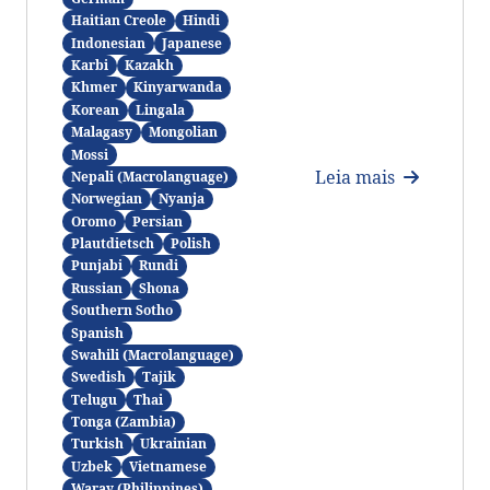
Haitian Creole
Hindi
Indonesian
Japanese
Karbi
Kazakh
Khmer
Kinyarwanda
Korean
Lingala
Malagasy
Mongolian
Mossi
Leia mais
Nepali (Macrolanguage)
Norwegian
Nyanja
Oromo
Persian
Plautdietsch
Polish
Punjabi
Rundi
Russian
Shona
Southern Sotho
Spanish
Swahili (Macrolanguage)
Swedish
Tajik
Telugu
Thai
Tonga (Zambia)
Turkish
Ukrainian
Uzbek
Vietnamese
Waray (Philippines)