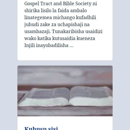
Gospel Tract and Bible Society ni
shirika lisilo la faida ambalo
linategemea michango kufadhili
juhudi zake za uchapishaji na
usambazaji. Tunakaribisha usaidizi
wako katika kutusaidia kueneza
Injili inayobadilisha …
Kuhusu sisi