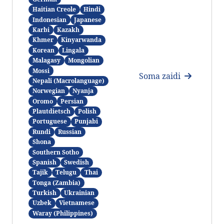
Haitian Creole
Hindi
Indonesian
Japanese
Karbi
Kazakh
Khmer
Kinyarwanda
Korean
Lingala
Malagasy
Mongolian
Mossi
Soma zaidi
Nepali (Macrolanguage)
Norwegian
Nyanja
Oromo
Persian
Plautdietsch
Polish
Portuguese
Punjabi
Rundi
Russian
Shona
Southern Sotho
Spanish
Swedish
Tajik
Telugu
Thai
Tonga (Zambia)
Turkish
Ukrainian
Uzbek
Vietnamese
Waray (Philippines)