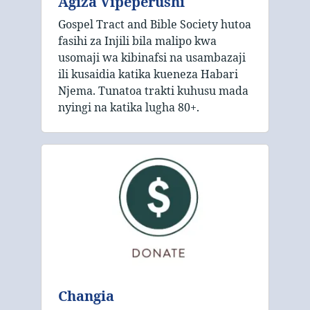
Agiza Vipeperushi
Gospel Tract and Bible Society hutoa
fasihi za Injili bila malipo kwa
usomaji wa kibinafsi na usambazaji
ili kusaidia katika kueneza Habari
Njema. Tunatoa trakti kuhusu mada
nyingi na katika lugha 80+.
Changia