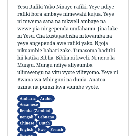
Yesu Rafiki Yako Ninaye rafiki. Yeye ndiye
rafiki bora ambaye nimewahi kujua. Yeye
ni mwema sana na mkweli ambaye na
wewe pia ningependa umfahamu. Jina lake
ni Yesu. Cha kustajaabisha ni kwamba na
yeye angependa awe rafiki yako. Ngoja
nikuambie habari zake. Tunasoma hadithi
hii katika Biblia. Biblia ni kweli. Ni neno la
Mungu. Mungu ndiye aliyeumba
ulimwengu na vitu vyote vilivyomo. Yeye ni
Bwana wa Mbinguni na dunia. Anatoa
uzima na pumzi kwa viumbe vyote.
Amharic
Arabic
Assamese
Bemba (Zambia)
Bengali
Cebuano
Chinese
Dutch
English
Ewe
French
German