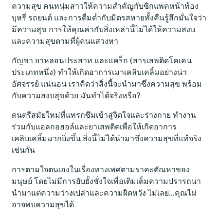
ความสุข คนหนุ่มสาวให้ความสำคัญกับซิกแพคหน้าท้อง
บุหรี่ รถยนต์ และการดื่มด่ำกับมิตรสหายทั้งคืนรู้สึกมั่นใจว่า
มีความสุข การให้คุณค่ากับสิ่งเหล่านี้ไม่ได้ให้ความสงบ
และความสุขตามที่ผู้คนแสวงหา
กัญชา ยาหลอนประสาท และแคร็ก (สารเสพติดโคเคน
ประเภทหนึ่ง) ทำให้เกิดอาการเมาเคลิบเคลิ้มอย่างน่า
อัศจรรย์ แน่นอน เราคิดว่าสิ่งนี้จะนำมาซึ่งความสุข พร้อม
กับความสงบสุขด้วย มันทำได้จริงหรือ?
ดนตรีสมัยใหม่ที่แทรกซึมเข้าสู่จิตใจและร่างกาย ทำงาน
ร่วมกับแอลกอฮอล์และยาเสพติดเพื่อให้เกิดอาการ
เคลิบเคลิ้มมากยิ่งขึ้น สิ่งนี้ไม่ได้นำมาซึ่งความสุขที่แท้จริง
เช่นกัน
การตามใจตนเองในเรื่องทางเพศตามราคะตัณหาของ
มนุษย์ โดยไม่มีการยับยั้งชั่งใจเพื่อเติมเต็มความปรารถนา
นำมาแต่ความว่างเปล่าและความผิดหวัง ไม่เลย...คุณไม่
อาจพบความสุขได้