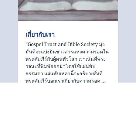
เกี่ยวกับเรา
“Gospel Tract and Bible Society มุ่ง
มั่นที่จะแบ่งปันข่าวสารแห่งความรอดใน
พระคัมภีร์กับผู้คนทั่วโลก เราเน้นที่พระ
วจนะที่พิมพ์ออกมาโดยใช้แผ่นพับ
ธรรมดา แผ่นพับเหล่านี้จะอธิบายสิ่งที่
พระคัมภีร์บอกเราเกี่ยวกับความรอด …