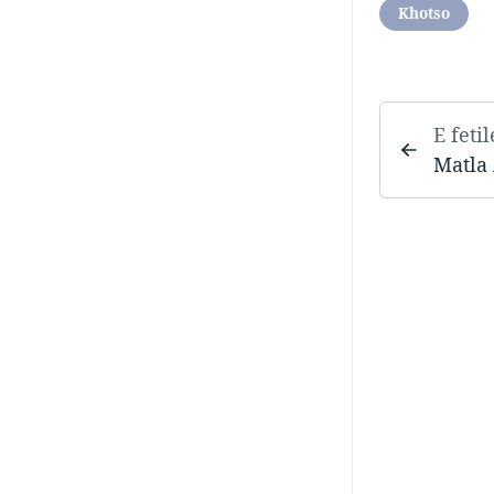
Khotso
E feti
Matla 