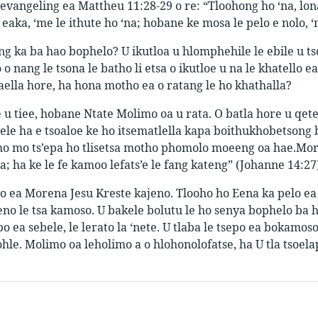
evangeling ea Mattheu 11:28-29 o re: “Tloohong ho ‘na, lon
 eaka, ‘me le ithute ho ‘na; hobane ke mosa le pelo e nolo,
ng ka ba hao bophelo? U ikutloa u hlomphehile le ebile u t
o nang le tsona le batho li etsa o ikutloe u na le khatello ea
elaella hore, ha hona motho ea o ratang le ho khathalla?
 u tiee, hobane Ntate Molimo oa u rata. O batla hore u qete
ele ha e tsoaloe ke ho itsematlella kapa boithukhobetsong 
o mo ts’epa ho tlisetsa motho phomolo moeeng oa hae.Moren
a; ha ke le fe kamoo lefats’e le fang kateng” (Johanne 14:27
ea Morena Jesu Kreste kajeno. Tlooho ho Eena ka pelo ea hao
jeno le tsa kamoso. U bakele bolutu le ho senya bophelo ba h
o ea sebele, le lerato la ‘nete. U tlaba le tsepo ea bokamoso
hle. Molimo oa leholimo a o hlohonolofatse, ha U tla tsoela