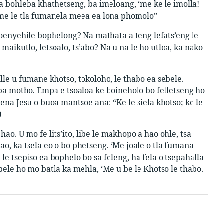
a bohleba khathetseng, ba imeloang, ‘me ke le imolla!
 ‘me le tla fumanela meea ea lona phomolo”
soenyehile bophelong? Na mathata a teng lefats’eng le
 maikutlo, letsoalo, ts’abo? Na u na le ho utloa, ka nako
lle u fumane khotso, tokoloho, le thabo ea sebele.
ba motho. Empa e tsoaloa ke boineholo bo felletseng ho
a Jesu o buoa mantsoe ana: “Ke le siela khotso; ke le
)
. U mo fe lits’ito, libe le makhopo a hao ohle, tsa
ao, ka tsela eo o bo phetseng. ‘Me joale o tla fumana
 le tsepiso ea bophelo bo sa feleng, ha fela o tsepahalla
pele ho mo batla ka mehla, ‘Me u be le Khotso le thabo.