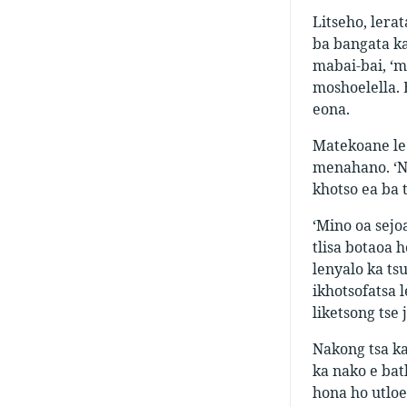
Litseho, lera
ba bangata ka
mabai-bai, ‘m
moshoelella. 
eona.
Matekoane le 
menahano. ‘Ne
khotso ea ba 
‘Mino oa sejoa
tlisa botaoa 
lenyalo ka tsu
ikhotsofatsa 
liketsong tse 
Nakong tsa ka
ka nako e bat
hona ho utloe