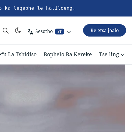
o ka leqephe le hatiloeng.
Re etsa joalo
Sesotho
ST
efu La Tshidiso
Bophelo Ba Kereke
Tse ling