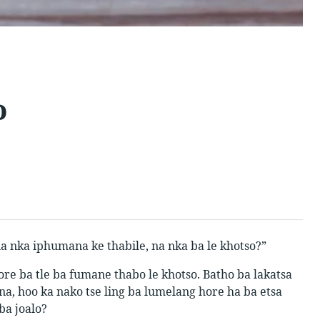
o
na nka iphumana ke thabile, na nka ba le khotso?”
ore ba tle ba fumane thabo le khotso. Batho ba lakatsa
na, hoo ka nako tse ling ba lumelang hore ha ba etsa
ba joalo?