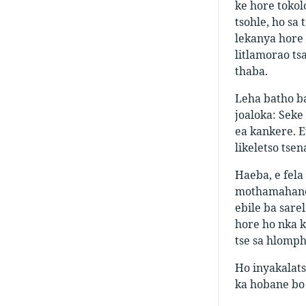
ke hore tokol
tsohle, ho sa
lekanya hore 
litlamorao ts
thaba.
Leha batho ba 
joaloka: Seke
ea kankere. E
likeletso tse
Haeba, e fela
mothamahane 
ebile ba sare
hore ho nka k
tse sa hlomph
Ho inyakalats
ka hobane bo 