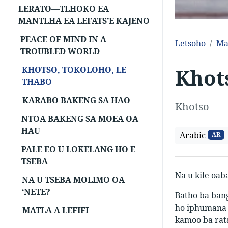
LERATO—TLHOKO EA
MANTLHA EA LEFATS’E KAJENO
PEACE OF MIND IN A
Letsoho
Ma
TROUBLED WORLD
Khot
KHOTSO, TOKOLOHO, LE
THABO
KARABO BAKENG SA HAO
Khotso
NTOA BAKENG SA MOEA OA
HAU
Arabic
AR
PALE EO U LOKELANG HO E
TSEBA
Na u kile oab
NA U TSEBA MOLIMO OA
‘NETE?
Batho ba bang
ho iphumana b
MATLA A LEFIFI
kamoo ba rata