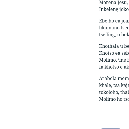
Morena Jesu, 
Inkeleng joko
Ebe ho ea joa
likamano tseo 
tse ling, u b
Khothala u be
Khotso ea seb
Molimo, ‘me h
fa khotso e ak
Arabela memo 
khale, tsa ka
tokoloho, thab
Molimo ho tso