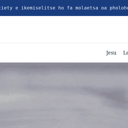
ciety e ikemiselitse ho fa molaetsa oa pholoh
Jesu
L