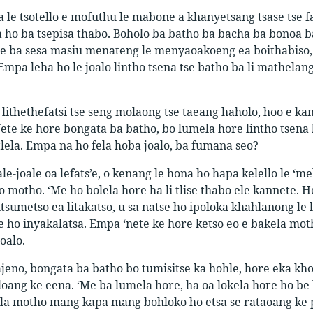
ta le tsotello e mofuthu le mabone a khanyetsang tsase tse
 ho ba tsepisa thabo. Boholo ba batho ba bacha ba bonoa ba 
e ba sesa masiu menateng le menyaoakoeng ea boithabiso, ka 
Empa leha ho le joalo lintho tsena tse batho ba li mathelan
lithethefatsi tse seng molaong tse taeang haholo, hoo e k
te ke hore bongata ba batho, bo lumela hore lintho tsena k
tlela. Empa na ho fela hoba joalo, ba fumana seo?
le-joale oa lefats’e, o kenang le hona ho hapa kelello le ‘me
ho motho. ‘Me ho bolela hore ha li tlise thabo ele kannete.
tsumetso ea litakatso, u sa natse ho ipoloka khahlanong le l
le ho inyakalatsa. Empa ‘nete ke hore ketso eo e bakela mo
joalo.
jeno, bongata ba batho bo tumisitse ka hohle, hore eka kho
loang ke eena. ‘Me ba lumela hore, ha oa lokela hore ho be 
la motho mang kapa mang bohloko ho etsa se rataoang ke pe