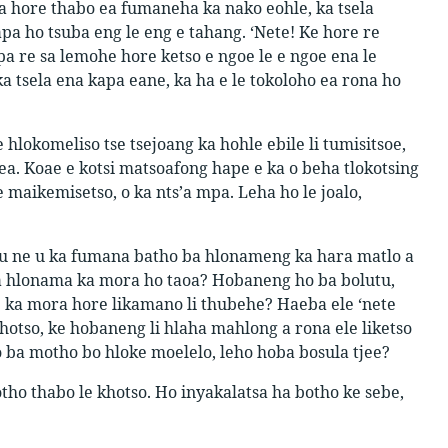
lla hore thabo ea fumaneha ka nako eohle, ka tsela
apa ho tsuba eng le eng e tahang. ‘Nete! Ke hore re
 re sa lemohe hore ketso e ngoe le e ngoe ena le
ka tsela ena kapa eane, ka ha e le tokoloho ea rona ho
e hlokomeliso tse tsejoang ka hohle ebile li tumisitsoe,
ea. Koae e kotsi matsoafong hape e ka o beha tlokotsing
 maikemisetso, o ka nts’a mpa. Leha ho le joalo,
o, u ne u ka fumana batho ba hlonameng ka hara matlo a
a hlonama ka mora ho taoa? Hobaneng ho ba bolutu,
oe ka mora hore likamano li thubehe? Haeba ele ‘nete
 khotso, ke hobaneng li hlaha mahlong a rona ele liketso
o ba motho bo hloke moelelo, leho hoba bosula tjee?
otho thabo le khotso. Ho inyakalatsa ha botho ke sebe,