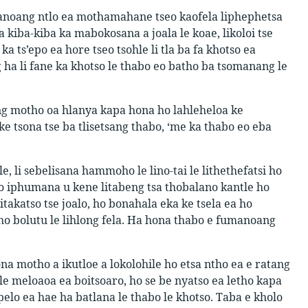
 fanoang ntlo ea mothamahane tseo kaofela liphephetsa
kiba-kiba ka mabokosana a joala le koae, likoloi tse
ts’epo ea hore tseo tsohle li tla ba fa khotso ea
g ha li fane ka khotso le thabo eo batho ba tsomanang le
ang motho oa hlanya kapa hona ho lahleheloa ke
e tsona tse ba tlisetsang thabo, ‘me ka thabo eo eba
le, li sebelisana hammoho le lino-tai le lithethefatsi ho
 Ho iphumana u kene litabeng tsa thobalano kantle ho
itakatso tse joalo, ho bonahala eka ke tsela ea ho
tho bolutu le lihlong fela. Ha hona thabo e fumanoang
na motho a ikutloe a lokolohile ho etsa ntho ea e ratang
le meloaoa ea boitsoaro, ho se be nyatso ea letho kapa
lo ea hae ha batlana le thabo le khotso. Taba e kholo