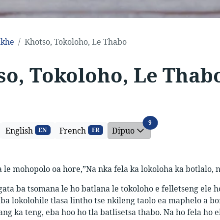
khe
Khotso, Tokoloho, Le Thabo
so, Tokoloho, Le Thab
Dipuo
9
English
French
Dipuo
EN
FR
a le mohopolo oa hore,”Na nka fela ka lokoloha ka botlalo, 
ata ba tsomana le ho batlana le tokoloho e felletseng ele h
a lokolohile tlasa lintho tse nkileng taolo ea maphelo a bo
ng ka teng, eba hoo ho tla batlisetsa thabo. Na ho fela ho e