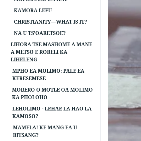
KAMORA LEFU
CHRISTIANITY—WHAT IS IT?
NA U TS’OARETSOE?
LIHORA TSE MASHOME A MANE
A METSO E ROBELI KA
LIHELENG
MPHO EA MOLIMO: PALE EA
KERESEMESE
MORERO O MOTLE OA MOLIMO
KA PHOLOHO
LEHOLIMO - LEHAE LA HAO LA
KAMOSO?
MAMELA! KE MANG EA U
BITSANG?