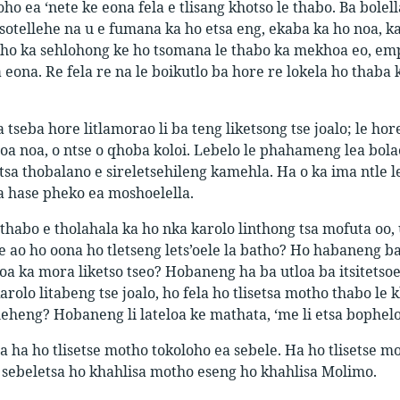
oho ea ‘nete ke eona fela e tlisang khotso le thabo. Ba bole
 tsotellehe na u e fumana ka ho etsa eng, ekaba ka ho noa, k
ho ka sehlohong ke ho tsomana le thabo ka mekhoa eo, empa
a eona. Re fela re na le boikutlo ba hore re lokela ho thaba 
tseba hore litlamorao li ba teng liketsong tse joalo; le hor
 oa noa, o ntse o qhoba koloi. Lebelo le phahameng lea bola
tsa thobalano e sireletsehileng kamehla. Ha o ka ima ntle le
na hase pheko ea moshoelella.
 thabo e tholahala ka ho nka karolo linthong tsa mofuta o
ao ho oona ho tletseng lets’oele la batho? Ho habaneng b
loa ka mora liketso tseo? Hobaneng ha ba utloa ba itsitets
arolo litabeng tse joalo, ho fela ho tlisetsa motho thabo le
eheng? Hobaneng li lateloa ke mathata, ‘me li etsa bophel
a ha ho tlisetse motho tokoloho ea sebele. Ha ho tlisetse m
sebeletsa ho khahlisa motho eseng ho khahlisa Molimo.