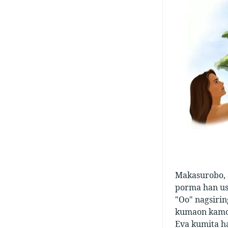
Makasurobo, 
porma han usa
"Oo" nagsiri
kumaon kamo 
Eva kumita ha