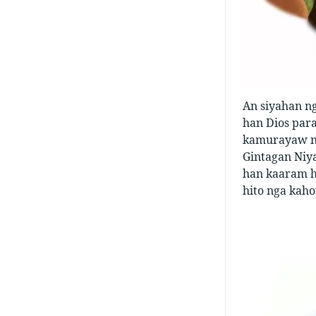
An siyahan n
han Dios para
kamurayaw ng
Gintagan Niy
han kaaram h
hito nga kaho