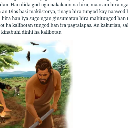
 Adan. Han dida gud nga nakakaon na hira, maaram hira ng
a an Dios basi makiistorya, tinago hira tungod kay naawod 
a hira han Iya sugo ngan ginsumatan hira mahitungod ha
t ha kalibotan tungod han ira pagtalapas. An kakurian, s
kinabuhi dinhi ha kalibotan.