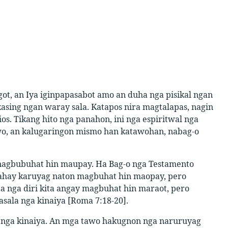
ot, an Iya iginpapasabot amo an duha nga pisikal ngan
kasing ngan waray sala. Katapos nira magtalapas, nagin
s. Tikang hito nga panahon, ini nga espiritwal nga
wo, an kalugaringon mismo han katawohan, nabag-o
 nagbubuhat hin maupay. Ha Bag-o nga Testamento
ahay karuyag naton magbuhat hin maopay, pero
 nga diri kita angay magbuhat hin maraot, pero
sala nga kinaiya [Roma 7:18-20].
 nga kinaiya. An mga tawo hakugnon nga naruruyag