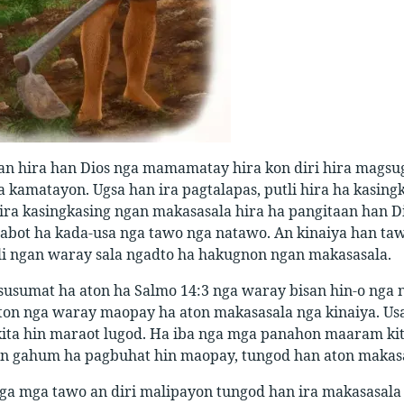
an hira han Dios nga mamamatay hira kon diri hira magsug
a kamatayon. Ugsa han ira pagtalapas, putli hira ha kasing
a kasingkasing ngan makasasala hira ha pangitaan han Dio
abot ha kada-usa nga tawo nga natawo. An kinaiya han ta
tli ngan waray sala ngadto ha hakugnon ngan makasasala.
gsusumat ha aton ha Salmo 14:3 nga waray bisan hin-o nga
on nga waray maopay ha aton makasasala nga kinaiya. Us
ita hin maraot lugod. Ha iba nga mga panahon maaram kita
hin gahum ha pagbuhat hin maopay, tungod han aton makasa
ga mga tawo an diri malipayon tungod han ira makasasala