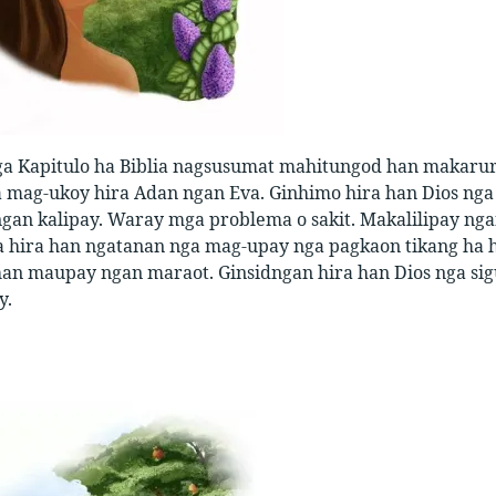
ga Kapitulo ha Biblia nagsusumat mahitungod han makarur
 mag-ukoy hira Adan ngan Eva. Ginhimo hira han Dios nga 
an kalipay. Waray mga problema o sakit. Makalilipay nga
a hira han ngatanan nga mag-upay nga pagkaon tikang ha h
an maupay ngan maraot. Ginsidngan hira han Dios nga s
y.