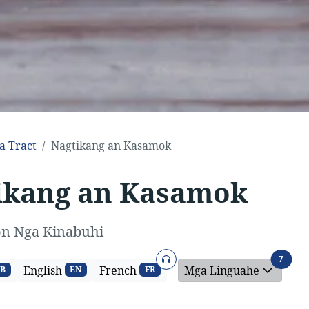
a Tract
Nagtikang an Kasamok
ikang an Kasamok
on Nga Kinabuhi
Rekord
Mga L
7
English
French
Mga Linguahe
B
EN
FR