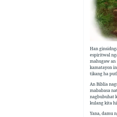
Han ginsidng
espiritwal ng
mahugaw an ir
kamatayon in
tikang ha pu
An Biblia na
mababasa nat
nagbubuhat k
kulang kita 
Yana, damu n