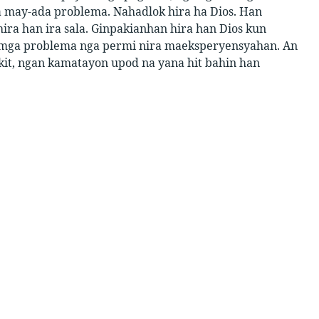
a may-ada problema. Nahadlok hira ha Dios. Han
hira han ira sala. Ginpakianhan hira han Dios kun
n mga problema nga permi nira maeksperyensyahan. An
akit, ngan kamatayon upod na yana hit bahin han