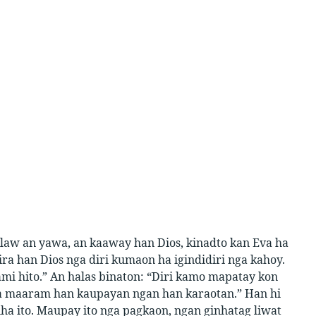
w an yawa, an kaaway han Dios, kinadto kan Eva ha
ra han Dios nga diri kumaon ha igindidiri nga kahoy.
mi hito.” An halas binaton: “Diri kamo mapatay kon
a maaram han kaupayan ngan han karaotan.” Han hi
ha ito. Maupay ito nga pagkaon, ngan ginhatag liwat