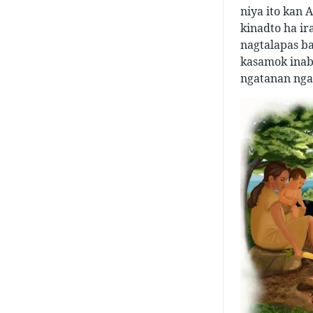
niya ito kan
kinadto ha ir
nagtalapas b
kasamok inabo
ngatanan nga 