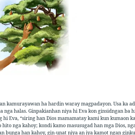
an kamurayawan ha hardin waray magpadayon. Usa ka adla
 nga halas. Ginpakianhan niya hi Eva kon ginsidngan ba hi
ng hi Eva, “siring han Dios mamamatay kami kun kumaon ka
hito nga kahoy; kondi kamo masusugad han mga Dios, ng
n bunga han kahoy, gin-unat niya an iya kamot ngan ginku