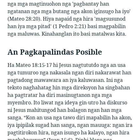
nga mga magtinuohon nga 'pagbantay han
ngatanan nga mga butang nga akon iginsugo ha iyo'
(Mateo 28:20). Hiya napaid nga hira 'magsusunod
han iya mga pitad' (1 Pedro 2:21) basi magpabilin
nga maluwas. Kinahanglan ito basi matalwas kita.
An Pagkapalindas Posible
Ha Mateo 18:15-17 hi Jesus nagtututdo nga an usa
nga tumuroo nga nakasala ngan diri nakarawat han
pagtadong mawawara an iya kaluwasan. Ini nga
teksto naghahatag hin mga direksyon ha singbahan
ha pagtratar ha diri masinugtanon nga mga
myembro. Ito liwat nga ideya gin-utro ha diskurso
ni Jesus mahitungod han balagon ngan han mga
sanga. “Kon an usa nga tawo diri mapabilin ha akon,
iya ipipilak sugad han sanga, ngan mauuga: ngan ira
pagtitirokon hira, ngan isungo ha kalayo, ngan hira
magkakasunug” (Juan 15:6). Dinhi klaro nga