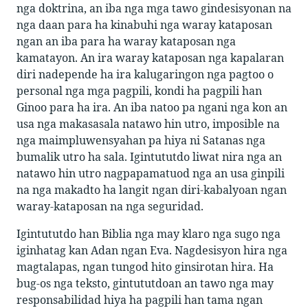
nga doktrina, an iba nga mga tawo gindesisyonan na
nga daan para ha kinabuhi nga waray kataposan
ngan an iba para ha waray kataposan nga
kamatayon. An ira waray kataposan nga kapalaran
diri nadepende ha ira kalugaringon nga pagtoo o
personal nga mga pagpili, kondi ha pagpili han
Ginoo para ha ira. An iba natoo pa ngani nga kon an
usa nga makasasala natawo hin utro, imposible na
nga maimpluwensyahan pa hiya ni Satanas nga
bumalik utro ha sala. Igintututdo liwat nira nga an
natawo hin utro nagpapamatuod nga an usa ginpili
na nga makadto ha langit ngan diri-kabalyoan ngan
waray-kataposan na nga seguridad.
Igintututdo han Biblia nga may klaro nga sugo nga
iginhatag kan Adan ngan Eva. Nagdesisyon hira nga
magtalapas, ngan tungod hito ginsirotan hira. Ha
bug-os nga teksto, gintututdoan an tawo nga may
responsabilidad hiya ha pagpili han tama ngan