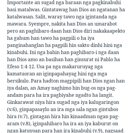
Importante an sugad nga baraan nga pagkinabuhi
basi matalwas. Gintatawag han Dios an ngatanan ha
katalwasan. Salit, waray tawo nga igintanda nga
mawara. Syempre, nakita han Dios an umarabot
pero an paghibaro daan han Dios diri nakakaapekto
ha gahum han tawo ha pagpili o ha iya
panginahanglan ha pagpili hin sakto dinhi hini nga
kinabuhi. Ini nga bahin han paghibaro-i nga daan
han Dios amo an basihan han ginsurat ni Pablo ha
Efeso 1:4-12. Usa pa nga makaruruyag nga
kamatuoran an iginpapahayag hini nga mga
bersikulo. Para hadton magpipili han Dios ngan han
iya dalan, an Amay naghimo hin bug-os nga pag-
andam para ha ira pagbiyahe ngadto ha langit.
Ginkarawat niya hira sugad nga iya kalugaringon
(v.6), ginpapasaylo an ira mga sala ngan gintubos
hira (v.7), gintagan hira hin kinaadman ngan pag-
aram (v.8), iginpahibaro ha ira an iya kaburut-on
ngan katuyoan para han ira kinabuhi (v.9), nagsaad