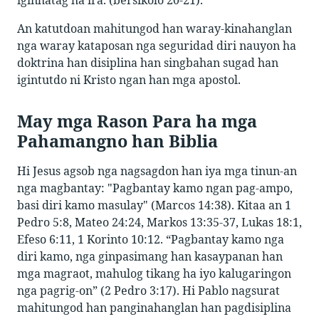
An katutdoan mahitungod han waray-kinahanglan
nga waray kataposan nga seguridad diri nauyon ha
doktrina han disiplina han singbahan sugad han
igintutdo ni Kristo ngan han mga apostol.
May mga Rason Para ha mga
Pahamangno han Biblia
Hi Jesus agsob nga nagsagdon han iya mga tinun-an
nga magbantay: "Pagbantay kamo ngan pag-ampo,
basi diri kamo masulay" (Marcos 14:38). Kitaa an 1
Pedro 5:8, Mateo 24:24, Markos 13:35-37, Lukas 18:1,
Efeso 6:11, 1 Korinto 10:12. “Pagbantay kamo nga
diri kamo, nga ginpasimang han kasaypanan han
mga magraot, mahulog tikang ha iyo kalugaringon
nga pagrig-on” (2 Pedro 3:17). Hi Pablo nagsurat
mahitungod han panginahanglan han pagdisiplina