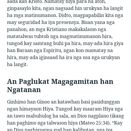
aada kan Kristo. Namatay hiya para ha aton,
ginpasaylo kita, ngan nagsaad hin urukyan ha langit
ha mga matinumanon. Didto, magpapabilin kita nga
may seguridad ha iya presensya. Bisan yana nga
panahon, an mga Kristiano makakalaom nga
matatalwas tubtob nga magmatinumanon hira,
tungod kay samtang buhi pa hira, may-ada hira giya
han Baraan nga Espiritu, ngan kon mamatay na
hira, may-ada iginsaad ha ira nga usa nga urukyan
ha langit.
An Paglukat Magagamitan han
Ngatanan
Ginhimo han Ginoo an katawhan basi pasidunggan
ngan himayaon Hiya. Tungod kay maaram Hiya nga
an tawo mahuhulog ha sala, an Dios nagplano tikang
han paghimo nga talwason hiya (Mateo 25:34). “Kay
an Dios naghigugma gud han kalibutan, nga iya