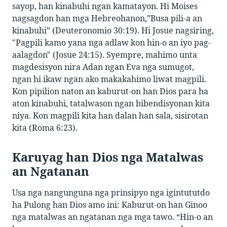
sayop, han kinabuhi ngan kamatayon. Hi Moises
nagsagdon han mga Hebreohanon,”Busa pili-a an
kinabuhi” (Deuteronomio 30:19). Hi Josue nagsiring,
"Pagpili kamo yana nga adlaw kon hin-o an iyo pag-
aalagdon" (Josue 24:15). Syempre, mahimo unta
magdesisyon nira Adan ngan Eva nga sumugot,
ngan hi ikaw ngan ako makakahimo liwat magpili.
Kon pipilion naton an kaburut-on han Dios para ha
aton kinabuhi, tatalwason ngan bibendisyonan kita
niya. Kon magpili kita han dalan han sala, sisirotan
kita (Roma 6:23).
Karuyag han Dios nga Matalwas
an Ngatanan
Usa nga nangunguna nga prinsipyo nga igintututdo
ha Pulong han Dios amo ini: Kaburut-on han Ginoo
nga matalwas an ngatanan nga mga tawo. “Hin-o an