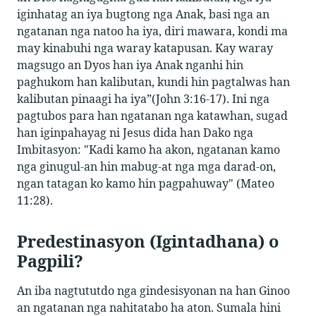
iginhatag an iya bugtong nga Anak, basi nga an
ngatanan nga natoo ha iya, diri mawara, kondi ma
may kinabuhi nga waray katapusan. Kay waray
magsugo an Dyos han iya Anak nganhi hin
paghukom han kalibutan, kundi hin pagtalwas han
kalibutan pinaagi ha iya”(John 3:16-17). Ini nga
pagtubos para han ngatanan nga katawhan, sugad
han iginpahayag ni Jesus dida han Dako nga
Imbitasyon: "Kadi kamo ha akon, ngatanan kamo
nga ginugul-an hin mabug-at nga mga darad-on,
ngan tatagan ko kamo hin pagpahuway" (Mateo
11:28).
Predestinasyon (Igintadhana) o
Pagpili?
An iba nagtututdo nga gindesisyonan na han Ginoo
an ngatanan nga nahitatabo ha aton. Sumala hini