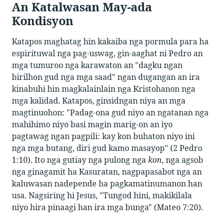
An Katalwasan May-ada
Kondisyon
Katapos maghatag hin kakaiba nga pormula para ha
espirituwal nga pag-uswag, gin-aaghat ni Pedro an
mga tumuroo nga karawaton an "dagku ngan
birilhon gud nga mga saad" ngan dugangan an ira
kinabuhi hin magkalainlain nga Kristohanon nga
mga kalidad. Katapos, ginsidngan niya an mga
magtinuohon: "Padag-ona gud niyo an ngatanan nga
mahihimo niyo basi magin marig-on an iyo
pagtawag ngan pagpili: kay kon buhaton niyo ini
nga mga butang, diri gud kamo masayop" (2 Pedro
1:10). Ito nga gutiay nga pulong nga
kon
, nga agsob
nga ginagamit ha Kasuratan, nagpapasabot nga an
kaluwasan nadepende ha pagkamatinumanon han
usa. Nagsiring hi Jesus, "Tungod hini, makikilala
niyo hira pinaagi han ira mga bunga" (Mateo 7:20).