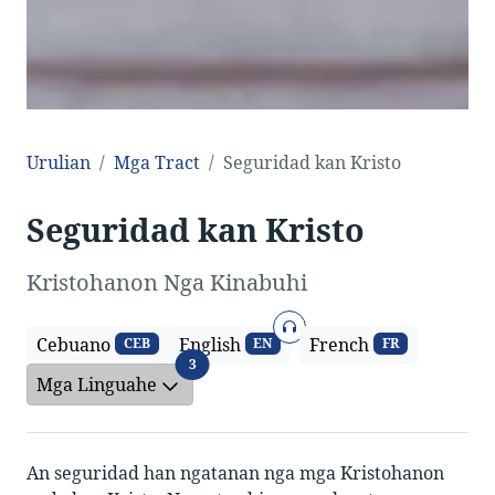
Urulian
Mga Tract
Seguridad kan Kristo
Seguridad kan Kristo
Kristohanon Nga Kinabuhi
Rekord
Cebuano
English
French
CEB
EN
FR
Mga Linguahe
3
Mga Linguahe
An seguridad han ngatanan nga mga Kristohanon