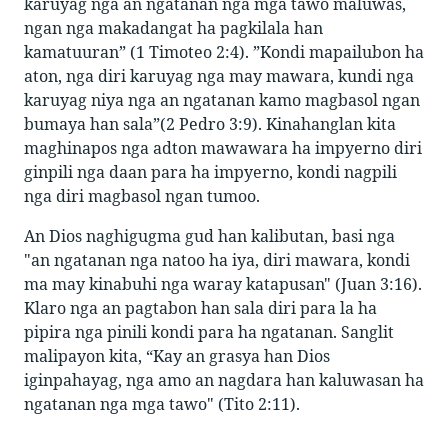
karuyag nga an ngatanan nga mga tawo maluwas,
ngan nga makadangat ha pagkilala han
kamatuuran” (1 Timoteo 2:4). ”Kondi mapailubon ha
aton, nga diri karuyag nga may mawara, kundi nga
karuyag niya nga an ngatanan kamo magbasol ngan
bumaya han sala”(2 Pedro 3:9). Kinahanglan kita
maghinapos nga adton mawawara ha impyerno diri
ginpili nga daan para ha impyerno, kondi nagpili
nga diri magbasol ngan tumoo.
An Dios naghigugma gud han kalibutan, basi nga
"an ngatanan nga natoo ha iya, diri mawara, kondi
ma may kinabuhi nga waray katapusan" (Juan 3:16).
Klaro nga an pagtabon han sala diri para la ha
pipira nga pinili kondi para ha ngatanan. Sanglit
malipayon kita, “Kay an grasya han Dios
iginpahayag, nga amo an nagdara han kaluwasan ha
ngatanan nga mga tawo" (Tito 2:11).