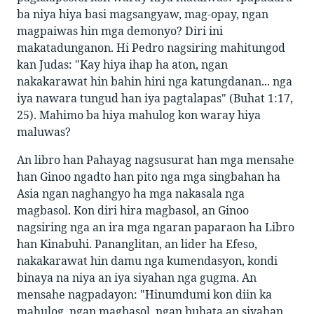
ba niya hiya basi magsangyaw, mag-opay, ngan
magpaiwas hin mga demonyo? Diri ini
makatadunganon. Hi Pedro nagsiring mahitungod
kan Judas: "Kay hiya ihap ha aton, ngan
nakakarawat hin bahin hini nga katungdanan... nga
iya nawara tungud han iya pagtalapas" (Buhat 1:17,
25). Mahimo ba hiya mahulog kon waray hiya
maluwas?
An libro han Pahayag nagsusurat han mga mensahe
han Ginoo ngadto han pito nga mga singbahan ha
Asia ngan naghangyo ha mga nakasala nga
magbasol. Kon diri hira magbasol, an Ginoo
nagsiring nga an ira mga ngaran paparaon ha Libro
han Kinabuhi. Pananglitan, an lider ha Efeso,
nakakarawat hin damu nga kumendasyon, kondi
binaya na niya an iya siyahan nga gugma. An
mensahe nagpadayon: "Hinumdumi kon diin ka
mahulog, ngan magbasol, ngan buhata an siyahan