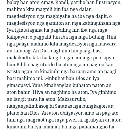
balay han aton Amay. Kondi, pariho han ilustrasyon,
mahimo kita magpili hin iba nga dalan,
magdesisyon nga magbiyahe ha iba nga dapit, o
magdesisyon nga gamiton an mga kahinguhaan nga
Iya igintatagana ha pagbiling hin iba nga mga
kalipayan o pagpalit hin iba nga mga butang. Hini
nga paagi, mahimo kita magdesisyon nga mawara
an tumong. An Dios naghimo hin paagi basi
makakadto kita ha langit, ngan an mga prinsipyo
han Biblia nagtututdo ha aton nga an pagtoo kan
Kristo ngan an kinabuhi nga baraan amo an paagi
basi mahimo ini. Ginbuhat han Dios an iya
gimaopayi. Yana kinahanglan buhaton naton an
aton bahin. Hiya an naghimo ha aton. Iya ginhimo
an langit para ha aton. Makasurubo,
nangangalimbasog hi Satanas nga bungkagon an
plano han Dios. An aton obligasyon amo an pag-ato
hini nga magraot nga mga pwersa, igtubyan an aton
kinabuhi ha Iya, mamati ha mga pahamangno ha