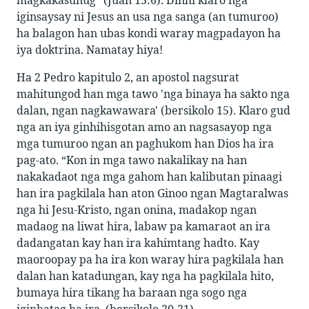
iginsaysay ni Jesus an usa nga sanga (an tumuroo)
ha balagon han ubas kondi waray magpadayon ha
iya doktrina. Namatay hiya!
Ha 2 Pedro kapitulo 2, an apostol nagsurat
mahitungod han mga tawo 'nga binaya ha sakto nga
dalan, ngan nagkawawara' (bersikolo 15). Klaro gud
nga an iya ginhihisgotan amo an nagsasayop nga
mga tumuroo ngan an paghukom han Dios ha ira
pag-ato. “Kon in mga tawo nakalikay na han
nakakadaot nga mga gahom han kalibutan pinaagi
han ira pagkilala han aton Ginoo ngan Magtaralwas
nga hi Jesu-Kristo, ngan onina, madakop ngan
madaog na liwat hira, labaw pa kamaraot an ira
dadangatan kay han ira kahimtang hadto. Kay
maoroopay pa ha ira kon waray hira pagkilala han
dalan han katadungan, kay nga ha pagkilala hito,
bumaya hira tikang ha baraan nga sogo nga
iginhatag ha ira. (bersikolo 20-21).