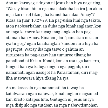
Ano an karuyag sidngon ni Jesus han hiya nagsiring,
"Waray bisan hin-o nga makakakuha ha ira [an akon
mga karnero] tikang ha kamot han akon Amay"?
Kitaa an Juan 10:27-29. Ha pag-usisa hini nga teksto,
aton naobserbahan an duha nga kinahanglanon kon
an mga karnero karuyag mag-angkon han pag-
ataman han Amay. Kinahanglan 'pamatian nira an
iya tingog,' ngan kinahanglan 'sundon nira hiya ha
pagsugot. Waray iba nga tawo o gahum an
tutugotan ha pag-agaw han tumuroo tikang ha
panalipod ni Kristo. Kondi, kon an usa nga karnero,
tungod han iya kalugaringon nga pagpili, diri
namamati ngan nasugot ha Paraataman, diri mag-
iiha mawawara hiya tikang ha Iya.
An makasasala nga namamati ha tawag ha
katalwasan ngan naluwas, kinahanglan magsunod
kan Kristo katapos hito. Gintugon ni Jesus an iya
mga disipulo nga tutdoan an mga nabawtismohan