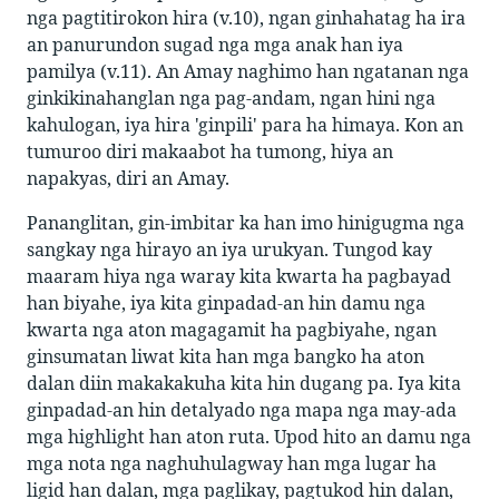
nga pagtitirokon hira (v.10), ngan ginhahatag ha ira
an panurundon sugad nga mga anak han iya
pamilya (v.11). An Amay naghimo han ngatanan nga
ginkikinahanglan nga pag-andam, ngan hini nga
kahulogan, iya hira 'ginpili' para ha himaya. Kon an
tumuroo diri makaabot ha tumong, hiya an
napakyas, diri an Amay.
Pananglitan, gin-imbitar ka han imo hinigugma nga
sangkay nga hirayo an iya urukyan. Tungod kay
maaram hiya nga waray kita kwarta ha pagbayad
han biyahe, iya kita ginpadad-an hin damu nga
kwarta nga aton magagamit ha pagbiyahe, ngan
ginsumatan liwat kita han mga bangko ha aton
dalan diin makakakuha kita hin dugang pa. Iya kita
ginpadad-an hin detalyado nga mapa nga may-ada
mga highlight han aton ruta. Upod hito an damu nga
mga nota nga naghuhulagway han mga lugar ha
ligid han dalan, mga paglikay, pagtukod hin dalan,