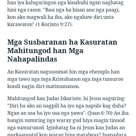
han iya kalugaringon nga kinabuhi ngan naghatag
hini nga rason: "Basi nga ha bisan ano nga paagi,
kon ako magwali ha iba, ako ngahaw diri unta
karawaton" (1 Korinto 9:27).
Mga Susbaranan ha Kasuratan
Mahitungod han Mga
Nahapalindas
An Kasuratan nagsusumat hin mga ehemplo han
mga tawo nga mga Kristohanon nga mga tumuroo
kondi nagin diri-matinumanon.
Mahitungod kan Judas Iskariote, hi Jesus nagsiring:
"Diri ba ako an nagpili ha iyo nga napulo kag duha?
Ngan an usa ha iyo usa nga yawa". (Juan 6:70) An iba
bangin sumiring nga waray gud hiya magin tinuod
nga sumurunod. Iginhatag ba ni Jesus kan Judas an
pagkaapostol kon waray hiya matalwas? Ipapadara