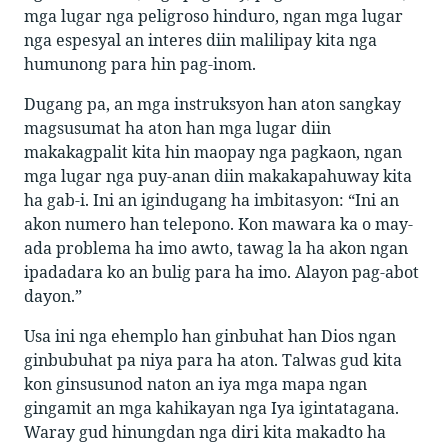
mga lugar nga peligroso hinduro, ngan mga lugar
nga espesyal an interes diin malilipay kita nga
humunong para hin pag-inom.
Dugang pa, an mga instruksyon han aton sangkay
magsusumat ha aton han mga lugar diin
makakagpalit kita hin maopay nga pagkaon, ngan
mga lugar nga puy-anan diin makakapahuway kita
ha gab-i. Ini an igindugang ha imbitasyon: “Ini an
akon numero han telepono. Kon mawara ka o may-
ada problema ha imo awto, tawag la ha akon ngan
ipadadara ko an bulig para ha imo. Alayon pag-abot
dayon.”
Usa ini nga ehemplo han ginbuhat han Dios ngan
ginbubuhat pa niya para ha aton. Talwas gud kita
kon ginsusunod naton an iya mga mapa ngan
gingamit an mga kahikayan nga Iya igintatagana.
Waray gud hinungdan nga diri kita makadto ha