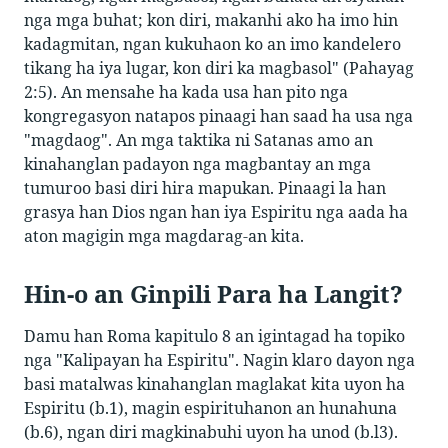
nga mga buhat; kon diri, makanhi ako ha imo hin
kadagmitan, ngan kukuhaon ko an imo kandelero
tikang ha iya lugar, kon diri ka magbasol" (Pahayag
2:5). An mensahe ha kada usa han pito nga
kongregasyon natapos pinaagi han saad ha usa nga
"magdaog". An mga taktika ni Satanas amo an
kinahanglan padayon nga magbantay an mga
tumuroo basi diri hira mapukan. Pinaagi la han
grasya han Dios ngan han iya Espiritu nga aada ha
aton magigin mga magdarag-an kita.
Hin-o an Ginpili Para ha Langit?
Damu han Roma kapitulo 8 an igintagad ha topiko
nga "Kalipayan ha Espiritu". Nagin klaro dayon nga
basi matalwas kinahanglan maglakat kita uyon ha
Espiritu (b.1), magin espirituhanon an hunahuna
(b.6), ngan diri magkinabuhi uyon ha unod (b.l3).