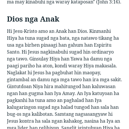
ma may kinabuhi nga waray kataposan" (John 3:16).
Dios nga Anak
Hi Jesu-Kristo amo an Anak han Dios. Kinmanhi
Hiya ha tuna sugad nga bata, nga natawo tikang ha
usa nga birhen pinaagi han gahum han Espiritu
Santo. Hi Jesus nagkinabuhi sugad hin ordinaryo
nga tawo. Ginsulay Hiya han Yawa ha damu nga
paagi pariho ha aton, kondi waray Hiya makasala.
Naglakat hi Jesus ha pagbuhat hin maopay,
gintambal an damu nga mga tawo han ira mga sakit.
Gintutdoan Niya hira mahitungod han kaluwasan
ngan han gugma han Iya Amay. An Iya katuyoan ha
pagkanhi ha tuna amo an paghalad han Iya
kalugaringon sugad nga halad tungod han sala han
bug-os nga kalibotan. Samtang nagsasangyaw hi
Jesus kontra ha sala ngan kahakog, nasina ha Iya an
mga lider han relihiyon. Sanglit igintubyan Hiya ha