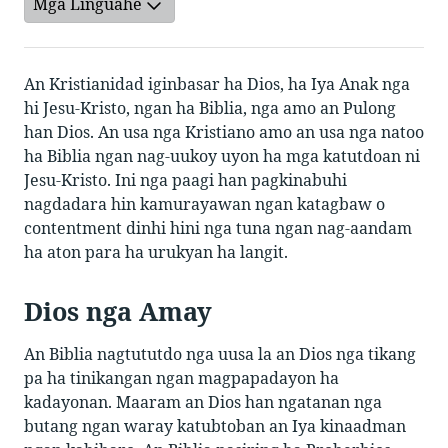
Mga Linguahe
An Kristianidad iginbasar ha Dios, ha Iya Anak nga
hi Jesu-Kristo, ngan ha Biblia, nga amo an Pulong
han Dios. An usa nga Kristiano amo an usa nga natoo
ha Biblia ngan nag-uukoy uyon ha mga katutdoan ni
Jesu-Kristo. Ini nga paagi han pagkinabuhi
nagdadara hin kamurayawan ngan katagbaw o
contentment dinhi hini nga tuna ngan nag-aandam
ha aton para ha urukyan ha langit.
Dios nga Amay
An Biblia nagtututdo nga uusa la an Dios nga tikang
pa ha tinikangan ngan magpapadayon ha
kadayonan. Maaram an Dios han ngatanan nga
butang ngan waray katubtoban an Iya kinaadman