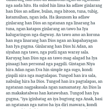
nga aada hito. Ha sulod hin lima ka adlaw ginlarang
han Dios an adlaw, bulan, mga bitoon, tuna, tubig,
katamsihan, ngan isda. Ha ikaunom ka adlaw
ginlarang han Dios an ngatanan nga linarang ha
tuna, ngan katapos ginlarang an tawo ha Iya
kalugaringon nga dagway. An tawo amo an korona
han mga linarang han Dios ngan an kapahayagan
han Iya gugma. Ginlarang han Dios hi Adan, an
siyahan nga tawo, nga putli ngan waray sala.
Karuyag han Dios nga an tawo mag-alagad ha Iya
pinaagi han personal nga pagpili. Gintagan Niya
hira Adan ngan Eva hin simple nga sugo, kondi
ginpili nira nga magtalapas. Tungod han ira sala,
nabulag hira ha Dios. Tungod han ira pagtalapas, an
ngatanan nagpakasala ngan namamatay. An Dios la
an makakatalwas han katawohan. Tungod han Iya
gugma, "iya iginhatag an iya bugtong nga Anak, basi
an ngatanan nga natoo ha iya diri mawara, kondi