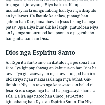
ira, ngan iginraysang Hiya ha kros. Katapos
mamatay ha krus, iginlubong han Iya mga disipulo
an Iya lawas. Ha ikatulo ka adlaw, pinaagi han
gahum han Dios, binanhaw hi Jesus tikang ha mga
patay. Ugsa Hiya bumalik ha langit, gintutdoan Niya
an Iya mga sumurunod kon paonan-o pagtrabaho
han ginhadian han Dios.
Dios nga Espiritu Santo
An Espiritu Santo amo an ikatulo nga persona han
Dios. Iya iginpapahayag an kaburut-on han Dios ha
tawo. Iya ginsasaway an mga tawo tungod han ira
idolatriya ngan makasasala nga mga buhat. Gin-
iimbitar Niya an tawo nga karawaton an halad ni
Jesu-Kristo sugad nga halad ha pagpasaylo han ira
sala. Ha ira nga natoo han Ginoo Jesu-Cristo,
iginhahatag han Dyos an Espiritu Santo. Usa Hiya