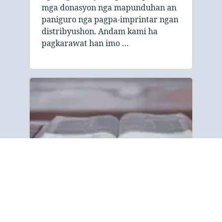
mga donasyon nga mapunduhan an
paniguro nga pagpa-imprintar ngan
distribyushon. Andam kami ha
pagkarawat han imo …
Mahintungod ha amon
An Gospel Tract and Bible Society
dedikado ha pagpaambit han