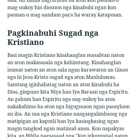
sala. An Biblia nagtututdo ha aton kon paonan-o
mag-uukoy hin diosnon nga kinabuhi ngan kon
paonan-o mag-aandam para ha waray kataposan.
Pagkinabuhi Sugad nga
Kristiano
Basi magin Kristiano kinahanglan masabtan naton
an aton makasasala nga kahimtang. Kinahanglan
isumat naton an aton sala ngan karawaton an Ginoo
nga hi Jesu-Kristo sugad nga aton Manluluwas.
Samtang iginhahatag naton an aton kinabuhi ha
Dios, ginpuno kita Niya han Iya Baraan nga Espiritu.
An gahum han Espiritu nga nag-uukoy ha aton
nakakahimo ha aton nga higugmaon ngan pasayloon
an iba. An usa nga Kristiano nangangalimbasog nga
matipigan an kaputli han Iya kasingkasing ngan
magin tangkod ngan matinud-anon. Kon napakyas
kita, an Biblia nagsasaad nga "kon igkumpisal naton