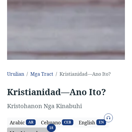
Urulian
Mga Tract
Kristianidad—Ano Ito?
Kristianidad—Ano Ito?
Kristohanon Nga Kinabuhi
Rekord
Arabic
Cebuano
English
AR
CEB
EN
Mga Linguahe
18