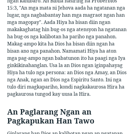
ngan kahibaro. An Biblia nasiring ha Proberbios
15:3, "An mga mata ni Jehova aada ha ngatanan nga
lugar, nga nagbabantay han mga magraot ngan han
mga magopay". Aada Hiya ha bisan diin ngan
makakaghatag hin bug-os nga atensyon ha ngatanan
ha bug-os nga kalibotan ha pariho nga panahon.
Makag-ampo kita ha Dios ha bisan diin ngan ha
bisan ano nga panahon. Namamati Hiya ha aton
mga pag-ampo ngan babatunon ito ha paagi nga Iya
ginkikinahanglan. Usa la an Dios ngan iginpahayag
Hiya ha tulo nga persona: an Dios nga Amay, an Dios
nga Anak, ngan an Dios nga Espiritu Santo. Ini nga
tulo diri magkapariho, kondi nagkakaurosa Hira ha
pagkaurosa tungod kay uusa la Hira.
An Paglarang Ngan an
Pagkapukan Han Tawo
Ginlarang han Dios an kalibotan ngan an ngatanan