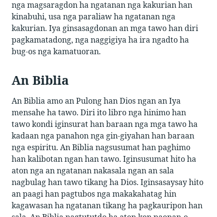
nga magsaragdon ha ngatanan nga kakurian han
kinabuhi, usa nga paraliaw ha ngatanan nga
kakurian. Iya ginsasagdonan an mga tawo han diri
pagkamatadong, nga naggigiya ha ira ngadto ha
bug-os nga kamatuoran.
An Biblia
An Biblia amo an Pulong han Dios ngan an Iya
mensahe ha tawo. Diri ito libro nga hinimo han
tawo kondi iginsurat han baraan nga mga tawo ha
kadaan nga panahon nga gin-giyahan han baraan
nga espiritu. An Biblia nagsusumat han paghimo
han kalibotan ngan han tawo. Iginsusumat hito ha
aton nga an ngatanan nakasala ngan an sala
nagbulag han tawo tikang ha Dios. Iginsasaysay hito
an paagi han pagtubos nga makakahatag hin
kagawasan ha ngatanan tikang ha pagkauripon han