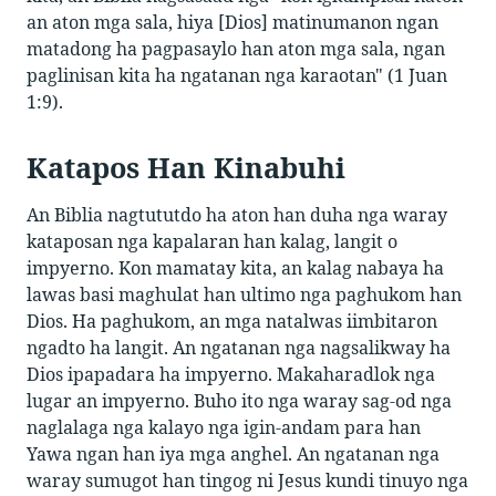
an aton mga sala, hiya [Dios] matinumanon ngan
matadong ha pagpasaylo han aton mga sala, ngan
paglinisan kita ha ngatanan nga karaotan" (1 Juan
1:9).
Katapos Han Kinabuhi
An Biblia nagtututdo ha aton han duha nga waray
kataposan nga kapalaran han kalag, langit o
impyerno. Kon mamatay kita, an kalag nabaya ha
lawas basi maghulat han ultimo nga paghukom han
Dios. Ha paghukom, an mga natalwas iimbitaron
ngadto ha langit. An ngatanan nga nagsalikway ha
Dios ipapadara ha impyerno. Makaharadlok nga
lugar an impyerno. Buho ito nga waray sag-od nga
naglalaga nga kalayo nga igin-andam para han
Yawa ngan han iya mga anghel. An ngatanan nga
waray sumugot han tingog ni Jesus kundi tinuyo nga