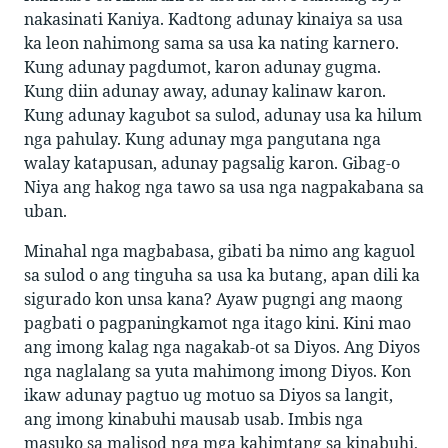
nakasinati Kaniya. Kadtong adunay kinaiya sa usa
ka leon nahimong sama sa usa ka nating karnero.
Kung adunay pagdumot, karon adunay gugma.
Kung diin adunay away, adunay kalinaw karon.
Kung adunay kagubot sa sulod, adunay usa ka hilum
nga pahulay. Kung adunay mga pangutana nga
walay katapusan, adunay pagsalig karon. Gibag-o
Niya ang hakog nga tawo sa usa nga nagpakabana sa
uban.
Minahal nga magbabasa, gibati ba nimo ang kaguol
sa sulod o ang tinguha sa usa ka butang, apan dili ka
sigurado kon unsa kana? Ayaw pugngi ang maong
pagbati o pagpaningkamot nga itago kini. Kini mao
ang imong kalag nga nagakab-ot sa Diyos. Ang Diyos
nga naglalang sa yuta mahimong imong Diyos. Kon
ikaw adunay pagtuo ug motuo sa Diyos sa langit,
ang imong kinabuhi mausab usab. Imbis nga
masuko sa malisod nga mga kahimtang sa kinabuhi,