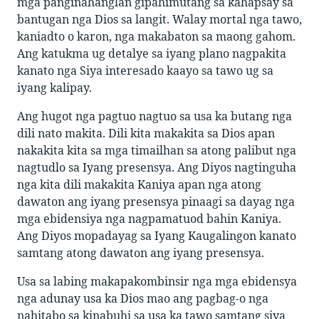
mga panginahanglan gipahimutang sa kahapsay sa
bantugan nga Dios sa langit. Walay mortal nga tawo,
kaniadto o karon, nga makabaton sa maong gahom.
Ang katukma ug detalye sa iyang plano nagpakita
kanato nga Siya interesado kaayo sa tawo ug sa
iyang kalipay.
Ang hugot nga pagtuo nagtuo sa usa ka butang nga
dili nato makita. Dili kita makakita sa Dios apan
nakakita kita sa mga timailhan sa atong palibut nga
nagtudlo sa Iyang presensya. Ang Diyos nagtinguha
nga kita dili makakita Kaniya apan nga atong
dawaton ang iyang presensya pinaagi sa dayag nga
mga ebidensiya nga nagpamatuod bahin Kaniya.
Ang Diyos mopadayag sa Iyang Kaugalingon kanato
samtang atong dawaton ang iyang presensya.
Usa sa labing makapakombinsir nga mga ebidensya
nga adunay usa ka Dios mao ang pagbag-o nga
nahitabo sa kinabuhi sa usa ka tawo samtang siya