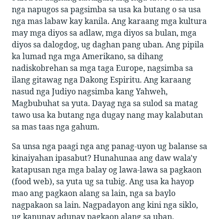
nga napugos sa pagsimba sa usa ka butang o sa usa
nga mas labaw kay kanila. Ang karaang mga kultura
may mga diyos sa adlaw, mga diyos sa bulan, mga
diyos sa dalogdog, ug daghan pang uban. Ang pipila
ka lumad nga mga Amerikano, sa dihang
nadiskobrehan sa mga taga Europe, nagsimba sa
ilang gitawag nga Dakong Espiritu. Ang karaang
nasud nga Judiyo nagsimba kang Yahweh,
Magbubuhat sa yuta. Dayag nga sa sulod sa matag
tawo usa ka butang nga dugay nang may kalabutan
sa mas taas nga gahum.
Sa unsa nga paagi nga ang panag-uyon ug balanse sa
kinaiyahan ipasabut? Hunahunaa ang daw wala'y
katapusan nga mga balay og lawa-lawa sa pagkaon
(food web), sa yuta ug sa tubig. Ang usa ka hayop
mao ang pagkaon alang sa lain, nga sa baylo
nagpakaon sa lain. Nagpadayon ang kini nga siklo,
ug kanunay adunay pagkaon alang sa uban.