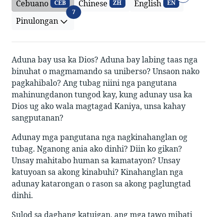
Cebuano
Chinese
English
CEB
ZH
EN
Pinulongan
7
Pinulongan
Aduna bay usa ka Dios? Aduna bay labing taas nga
binuhat o magmamando sa uniberso? Unsaon nako
pagkahibalo? Ang tubag niini nga pangutana
mahinungdanon tungod kay, kung adunay usa ka
Dios ug ako wala magtagad Kaniya, unsa kahay
sangputanan?
Adunay mga pangutana nga nagkinahanglan og
tubag. Nganong ania ako dinhi? Diin ko gikan?
Unsay mahitabo human sa kamatayon? Unsay
katuyoan sa akong kinabuhi? Kinahanglan nga
adunay katarongan o rason sa akong paglungtad
dinhi.
Sulod sa daghang katuigan, ang mga tawo mibati