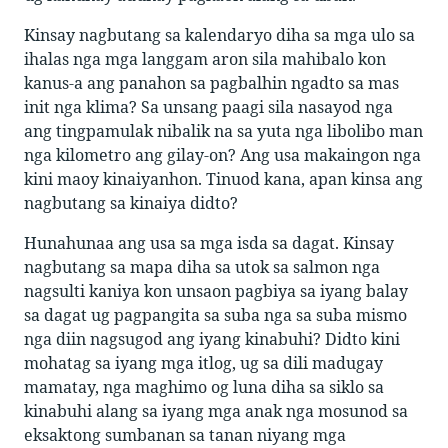
Kinsay nagbutang sa kalendaryo diha sa mga ulo sa
ihalas nga mga langgam aron sila mahibalo kon
kanus-a ang panahon sa pagbalhin ngadto sa mas
init nga klima? Sa unsang paagi sila nasayod nga
ang tingpamulak nibalik na sa yuta nga libolibo man
nga kilometro ang gilay-on? Ang usa makaingon nga
kini maoy kinaiyanhon. Tinuod kana, apan kinsa ang
nagbutang sa kinaiya didto?
Hunahunaa ang usa sa mga isda sa dagat. Kinsay
nagbutang sa mapa diha sa utok sa salmon nga
nagsulti kaniya kon unsaon pagbiya sa iyang balay
sa dagat ug pagpangita sa suba nga sa suba mismo
nga diin nagsugod ang iyang kinabuhi? Didto kini
mohatag sa iyang mga itlog, ug sa dili madugay
mamatay, nga maghimo og luna diha sa siklo sa
kinabuhi alang sa iyang mga anak nga mosunod sa
eksaktong sumbanan sa tanan niyang mga