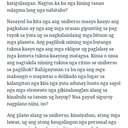
katigulangan. Nagtuo ka ba nga kining tanan
sulagma lang nga nahitabo?
Nasayod ba kita nga ang uniberso maayo kaayo ang
pagkahan-ay nga ang mga orasan gipunting sa pag-
tuyok sa yuta ug sa nagkalainlaing mga bituon ug
mga planeta. Ang paglihok niining mga butanga
tukma kaayo nga ang mga eklipse ug paglabay sa
mga kometa tukma kaayong matagna. Kinsa o unsa
ang nagtakda niining tukma nga ritmo sa uniberso
sa paglihok? Kahigayonan ra ba nga ang mga
mabangis o mapintas o delikado nga lugar sa
kalangitan nga kini nga yuta adunay husto nga sagol
nga mga elemento nga gikinahanglan alang sa
kinabuhi sa tanum ug hayop? Naa gayud siguroy
nagplano niini, no?
Ang plano alang sa uniberso, kinaiyahan, atong mga
lawas, ug ang atong kaugalingon nga personal nga