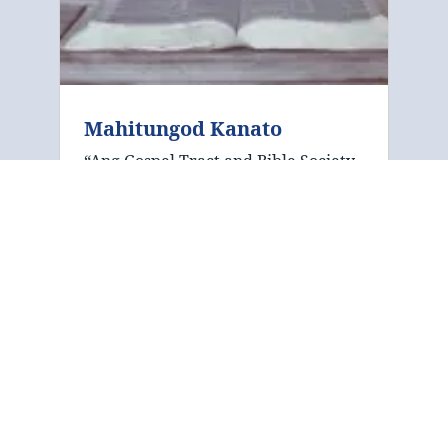
Mahitungod Kanato
“Ang Gospel Tract and Bible Society
dedikado sa pagpaambit sa
biblikanhong mensahe sa kaluwasan
ngadto sa tanang katawhan sa
tibuok kalibotan. Nagtutok kami sa
naimprinta nga pulong, gamit ang
yanong mga tract …