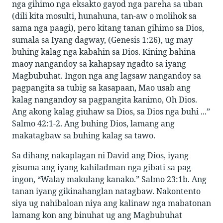
nga gihimo nga eksakto gayod nga pareha sa uban
(dili kita mosulti, hunahuna, tan-aw o molihok sa
sama nga paagi), pero kitang tanan gihimo sa Dios,
sumala sa Iyang dagway, (Genesis 1:26), ug may
buhing kalag nga kabahin sa Dios. Kining bahina
maoy nangandoy sa kahapsay ngadto sa iyang
Magbubuhat. Ingon nga ang lagsaw nangandoy sa
pagpangita sa tubig sa kasapaan, Mao usab ang
kalag nangandoy sa pagpangita kanimo, Oh Dios.
Ang akong kalag giuhaw sa Dios, sa Dios nga buhi ...”
Salmo 42:1-2. Ang buhing Dios, lamang ang
makatagbaw sa buhing kalag sa tawo.
Sa dihang nakaplagan ni David ang Dios, iyang
gisuma ang iyang kahiladman nga gibati sa pag-
ingon, “Walay makulang kanako.” Salmo 23:1b. Ang
tanan iyang gikinahanglan natagbaw. Nakontento
siya ug nahibaloan niya ang kalinaw nga mabatonan
lamang kon ang binuhat ug ang Magbubuhat