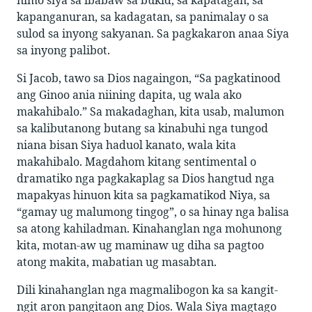
kapanganuran, sa kadagatan, sa panimalay o sa
sulod sa inyong sakyanan. Sa pagkakaron anaa Siya
sa inyong palibot.
Si Jacob, tawo sa Dios nagaingon, “Sa pagkatinood
ang Ginoo ania niining dapita, ug wala ako
makahibalo.” Sa makadaghan, kita usab, malumon
sa kalibutanong butang sa kinabuhi nga tungod
niana bisan Siya haduol kanato, wala kita
makahibalo. Magdahom kitang sentimental o
dramatiko nga pagkakaplag sa Dios hangtud nga
mapakyas hinuon kita sa pagkamatikod Niya, sa
“gamay ug malumong tingog”, o sa hinay nga balisa
sa atong kahiladman. Kinahanglan nga mohunong
kita, motan-aw ug maminaw ug diha sa pagtoo
atong makita, mabatian ug masabtan.
Dili kinahanglan nga magmalibogon ka sa kangit-
ngit aron pangitaon ang Dios. Wala Siya magtago