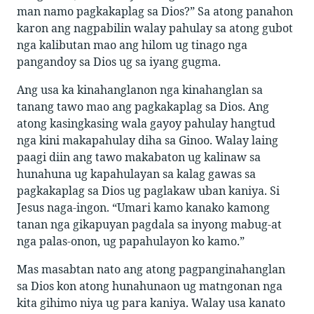
man namo pagkakaplag sa Dios?” Sa atong panahon
karon ang nagpabilin walay pahulay sa atong gubot
nga kalibutan mao ang hilom ug tinago nga
pangandoy sa Dios ug sa iyang gugma.
Ang usa ka kinahanglanon nga kinahanglan sa
tanang tawo mao ang pagkakaplag sa Dios. Ang
atong kasingkasing wala gayoy pahulay hangtud
nga kini makapahulay diha sa Ginoo. Walay laing
paagi diin ang tawo makabaton ug kalinaw sa
hunahuna ug kapahulayan sa kalag gawas sa
pagkakaplag sa Dios ug paglakaw uban kaniya. Si
Jesus naga-ingon. “Umari kamo kanako kamong
tanan nga gikapuyan pagdala sa inyong mabug-at
nga palas-onon, ug papahulayon ko kamo.”
Mas masabtan nato ang atong pagpanginahanglan
sa Dios kon atong hunahunaon ug matngonan nga
kita gihimo niya ug para kaniya. Walay usa kanato