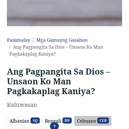
Panimalay
Mga Gamayng Gasahon
Ang Pagpangita Sa Dios – Unsaon Ko Man
Pagkakaplag Kaniya?
Ang Pagpangita Sa Dios –
Unsaon Ko Man
Pagkakaplag Kaniya?
Kaluwasan
Albanian
Bengali
Cebuano
SQ
BN
CEB
Mga Pinulongan
9