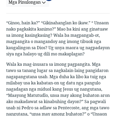
Mga Pinulongan
“Ginoo, hain ka?” “Gikinahanglan ko ikaw.” “ Unsaon
nako pagkakita kanimo?” Mao ba kini ang ginatuaw
sa imong kasingkasing? Wala ba magpangab-ot,
magpangita o mangandoy ang imong tibuok nga
kaugalingon sa Dios? Ug unya maora ug nagpadayon
siya nga halayo ug dili mo makaplagan?
Wala ka mag-inusara sa imong pagpangita. Mga
tawo sa tanang lugar sa nagkalain-laing pangidaron
nagapangutana usab. Mga duha ka libo ka tuig nga
milabay usa ka kabatan-on ug datu nga pangulo
nagadagan nga miduol kang Jesus ug nangutana,
“Maayong Matutudlo, unsa may akong buhaton aron
ako makadawat sa kinabuhing dayon?” Sa pagwali
usab ni Pedro sa adlaw sa Pentecoste, ang mga tawo
nangutana, “unsa may among buhaton?” o “Unsaon