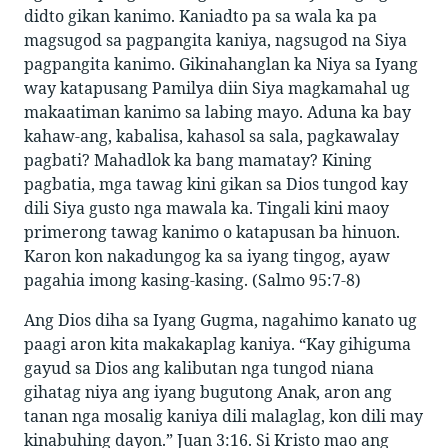
didto gikan kanimo. Kaniadto pa sa wala ka pa
magsugod sa pagpangita kaniya, nagsugod na Siya
pagpangita kanimo. Gikinahanglan ka Niya sa Iyang
way katapusang Pamilya diin Siya magkamahal ug
makaatiman kanimo sa labing mayo. Aduna ka bay
kahaw-ang, kabalisa, kahasol sa sala, pagkawalay
pagbati? Mahadlok ka bang mamatay? Kining
pagbatia, mga tawag kini gikan sa Dios tungod kay
dili Siya gusto nga mawala ka. Tingali kini maoy
primerong tawag kanimo o katapusan ba hinuon.
Karon kon nakadungog ka sa iyang tingog, ayaw
pagahia imong kasing-kasing. (Salmo 95:7-8)
Ang Dios diha sa Iyang Gugma, nagahimo kanato ug
paagi aron kita makakaplag kaniya. “Kay gihiguma
gayud sa Dios ang kalibutan nga tungod niana
gihatag niya ang iyang bugutong Anak, aron ang
tanan nga mosalig kaniya dili malaglag, kon dili may
kinabuhing dayon.” Juan 3:16. Si Kristo mao ang