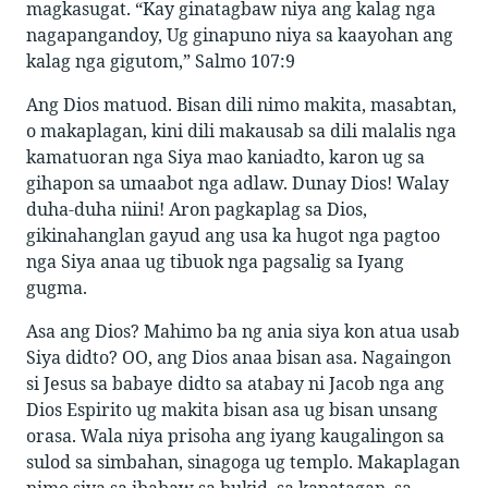
magkasugat. “Kay ginatagbaw niya ang kalag nga
nagapangandoy, Ug ginapuno niya sa kaayohan ang
kalag nga gigutom,” Salmo 107:9
Ang Dios matuod. Bisan dili nimo makita, masabtan,
o makaplagan, kini dili makausab sa dili malalis nga
kamatuoran nga Siya mao kaniadto, karon ug sa
gihapon sa umaabot nga adlaw. Dunay Dios! Walay
duha-duha niini! Aron pagkaplag sa Dios,
gikinahanglan gayud ang usa ka hugot nga pagtoo
nga Siya anaa ug tibuok nga pagsalig sa Iyang
gugma.
Asa ang Dios? Mahimo ba ng ania siya kon atua usab
Siya didto? OO, ang Dios anaa bisan asa. Nagaingon
si Jesus sa babaye didto sa atabay ni Jacob nga ang
Dios Espirito ug makita bisan asa ug bisan unsang
orasa. Wala niya prisoha ang iyang kaugalingon sa
sulod sa simbahan, sinagoga ug templo. Makaplagan
nimo siya sa ibabaw sa bukid, sa kapatagan, sa