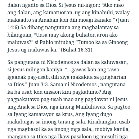
dalan ngadto sa Dios. Si Jesus mi-ingon: “Ako mao
ang dalan, ang kamatuoran, ug ang kinabuhi, walay
makaadto sa Amahan kon dili moagi kanako.” (Juan
14:6) Sa dihang nangutana ang magbalantay sa
bilanguan, “Unsa may akong buhaton aron ako
maluwas?” si Pablo mitubag “Tumoo ka sa Ginoong
Jesus ug maluwas ka.” (Buhat 16:31)
Sa pangutana ni Nicodemos sa dalan sa kaluwasan,
si Jesus miingon kaniya, “…gawas kon ang tawo
igaanak pag-usab, dili siya makakita sa gingharian
sa Dios.” Juan 3:3. Sama ni Nicodemos , nangutana
ka ba usab kon unsaon kini pagkahimo? Ang
pagpakatawo pag-usab mao ang pagdawat ni Jesus
ang Anak sa Dios, nga imong Manluluwas. Sa pagtoo
sa Iyang kamatayon sa krus, Ang Iyang dugo
makahugas sa imong tanang sala. Kinahanglan usab
nga magbasol ka sa imong mga sala., mobiya kanila,
mangayo sa Dios nga ikaw pasaloon ug mosulti nga