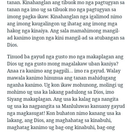
tanan. Kinahanglan ang tibuok mo nga pagtugyan sa
tanan nga imo ug sa tibuok mo nga pagtugyan sa
imong pagka-ikaw. Kinahanglan nga igalimod nimo
ang imong kaugalingon ug ihatag ang imong mga
hakog nga kinaiya. Ang sala mamahimong mangil-
ad kanimo ingon nga kini mangil-ad sa atubangan sa
Dios.
Tinuod ba gayud nga gusto mo nga makaplagan ang
Dios ug nga gusto mong magalakaw uban kaniya?
Anaa ra kanimo ang pagpili… imo ra gayud. Walay
mawala kanimo hinunua ang tanan mahidugang
nganha kanimo. Ug kon ikaw mohunong, molingi ug
mohimo ug usa ka lakang padulong sa Dios, imo
Siyang makaplagan. Ang usa ka kalag nga nangita
ug usa ka nagpangita sa Manluluwas kanuany gayud
nga magkasugat! Kon buhaton nimo kanang usa ka
lakang, ang Dios, ang maghahatag sa kinabuhi,
maghatag kanimo ug bag-ong kinabuhi, bag-ong