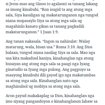
si Jesus mao ang Ginoo (o agalaon) sa tanang lakang
sa imong kinabuhi. “Kon isugid ta ang atong mga
sala, Siya kasaligan ug makatarunganon nga tungod
niana mopasaylo Siya sa atong mga sala ug
magahinlo kanato gikan sa tanang pagkadili
makatarunganon.” 1 Juan 1:9.
Ang tanan nakasala. “Ingon sa nahisulat: Walay
matarung, wala, bisan usa.” Roma 3:10. Ang Dios
balaan, tungod niana nasilag Siya sa sala. Mao nga
usa kita makaduol kaniya, kinahanglan nga atong
husayan ang atong mga sala sa paagi nga Iyang
ginatudlo sa Iyang mga pulong. Ang pagpuyo sa
maayong kinabuhi dili gayod igo nga makatumbas
sa atong mga sala. Kinahanglan nato nga
maghinulsol ug mobiya sa atong mga sala.
Aron gayud makakaplag sa Dios, kinahanglan nga
imo siyang pangandoyon o kinahanglanon labaw sa