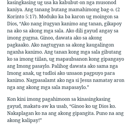
kasingkasing ug usa ka kabubut-on nga musonod
kaniya. Ang tanang butang mamahimong bag-o. (2
Korinto 5:17). Moduko ka ba karon ug moingon sa
Dios, “Ako nang itugyan kanimo ang tanan, gikapoy
na ako sa akong mga sala. Ako dili gayud angay sa
imong gugma. Ginoo, dawata ako sa akong
pagkaako. Ako nagtugyan sa akong kaugalingon
nganha kanimo. Ang tanan kong mga sala gibutang
ko sa imong tiilan, ug mapaubsanon kong gipangayo
ang Imong pasaylo. Palihog dawata ako sama nga
Imong anak, ug tudloi ako unsaon pagpuyo para
kanimo. Nagpasalamt ako nga si Jesus namatay aron
nga ang akong mga sala mapasaylo.”
Kon kini imong pagahimoon sa kinasingkasing
gayud, makatu-aw ka usab, “Ginoo ko ug Dios ko.
Nakaplagan ko na ang akong gipangita. Puno na ang
akong kalipay!”