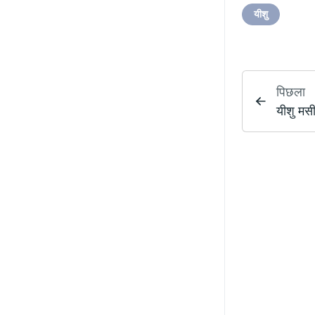
यीशु
पिछला
यीशु मसी