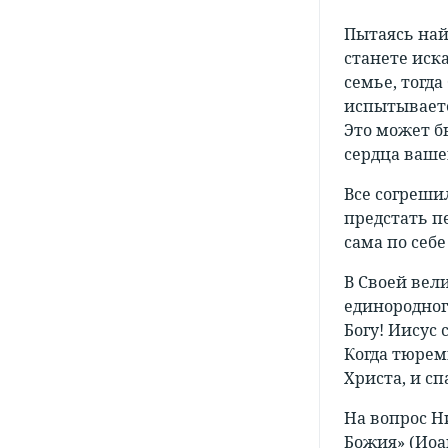
Пытаясь найт
станете иска
семье, тогд
испытываете
Это может б
сердца вашег
Все согрешил
предстать п
сама по себ
В Своей вели
единородного
Богу! Иисус 
Когда тюрем
Христа, и сп
На вопрос Н
Божия» (Иоа