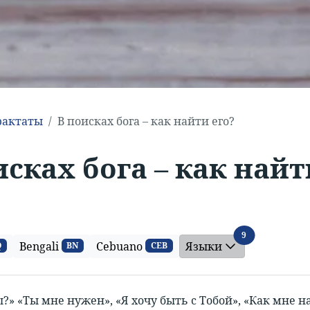
рактаты
В поисках бога – как найти его?
исках бога – как найт
Языки
9
Bengali
Cebuano
Языки
Q
BN
CEB
ы?» «Ты мне нужен», «Я хочу быть с Тобой», «Как мне 