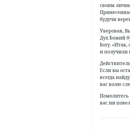
своим личны
Принесенная
будучи верен
Уверовав, В
Дух Божий бу
Богу. «Итак
и получили 
Действитель
Если вы ост
всегда найду
вас волю сле
Помолитесь Б
вас ни пове