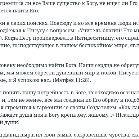
тремится ли все Ваше существо к Богу, не ищет ли Ег
ется найти Его.
ки в своих поисках. Повсюду и во все времена люди и
одбежал к Иисусу с вопросом: «Учитель благий! Что м
7). Когда Петр проповедовал в Пятидесятницу, его спр
ение, господствующее в нашем беспокойном мире, явля
овеку необходимо найти Бога. Наши сердца не обретут 
им, мы можем обрести душевный мир и покой. Иисус г
, и Я успокою вас» (Матфея 11:28).
 понять нашу потребность в Боге, необходимо осознат
и, тем не менее, все мы созданы по Его образу и подо
ая стремится к гармонии со своим Создателем. «Как ла
Жаждет душа моя к Богу крепкому, живому...» (Псалтир
й души!
 Давид выразил свои самые сокровенные чувства, сказ