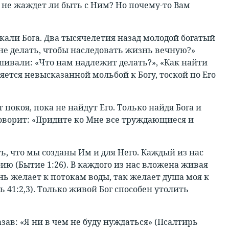
о, не жаждет ли быть с Ним? Но почему-то Вам
скали Бога. Два тысячелетия назад молодой богатый
не делать, чтобы наследовать жизнь вечную?»
ашивали: «Что нам надлежит делать?», «Как найти
ется невысказанной мольбой к Богу, тоской по Его
покоя, пока не найдут Его. Только найдя Бога и
оворит: «Придите ко Мне все труждающиеся и
ь, что мы созданы Им и для Него. Каждый из нас
бию (Бытие 1:26). В каждого из нас вложена живая
нь желает к потокам воды, так желает душа моя к
ь 41:2,3). Только живой Бог способен утолить
ав: «Я ни в чем не буду нуждаться» (Псалтирь