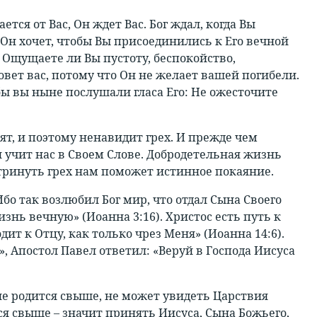
тся от Вас, Он ждет Вас. Бог ждал, когда Вы
. Он хочет, чтобы Вы присоединились к Его вечной
. Ощущаете ли Вы пустоту, беспокойство,
овет вас, потому что Он не желает вашей погибели.
 бы вы ныне послушали гласа Его: Не ожесточите
вят, и поэтому ненавидит грех. И прежде чем
н учит нас в Своем Слове. Добродетельная жизнь
 Отринуть грех нам поможет истинное покаяние.
Ибо так возлюбил Бог мир, что отдал Сына Своего
изнь вечную» (Иоанна 3:16). Христос есть путь к
дит к Отцу, как только чрез Меня» (Иоанна 14:6).
, Апостол Павел ответил: «Веруй в Господа Иисуса
не родится свыше, не может увидеть Царствия
ся свыше – значит принять Иисуса, Сына Божьего,