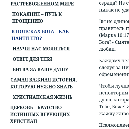
сердца? Не с
РАСТРЕВОЖЕННОМ МИРЕ
никак не уда
ПОКАЯНИЕ – ПУТЬ К
ПРОЩЕНИЮ
Вы не одино
правитель п
В ПОИСКАХ БОГА – КАК
(Марка 10:1
НАЙТИ ЕГО?
Бога?» Смят
НАУЧИ НАС МОЛИТЬСЯ
любви.
ОТВЕТ ДЛЯ ТЕБЯ
Каждому чел
следуя за Н
БИТВА ЗА ВАШУ ДУШУ
обремененные
САМАЯ ВАЖНАЯ ИСТОРИЯ,
Чтобы лучше
КОТОРУЮ НУЖНО ЗНАТЬ
неповторим, 
ХРИСТИАНСКАЯ ЖИЗНЬ
душа, котор
Тебе, Боже! 
ЦЕРКОВЬ – БРАТСТВО
жажду живо
ИСТИННЫХ ВЕРУЮЩИХ
ХРИСТИАН
Псалмопевец