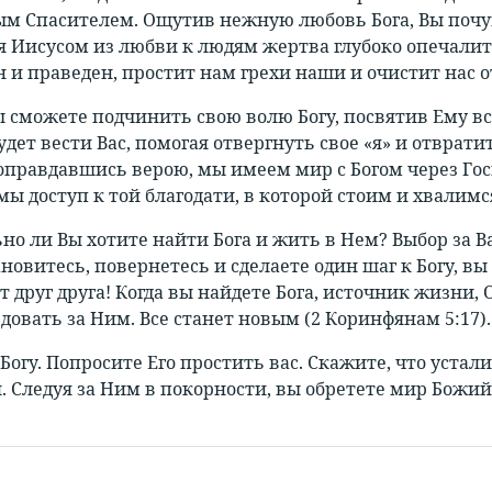
м Спасителем. Ощутив нежную любовь Бога, Вы почу
 Иисусом из любви к людям жертва глубоко опечалит 
 и праведен, простит нам грехи наши и очистит нас от
ы сможете подчинить свою волю Богу, посвятив Ему вс
дет вести Вас, помогая отвергнуть свое «я» и отврати
, оправдавшись верою, мы имеем мир с Богом через Го
мы доступ к той благодати, в которой стоим и хвалим
но ли Вы хотите найти Бога и жить в Нем? Выбор за Ва
ановитесь, повернетесь и сделаете один шаг к Богу, 
т друг друга! Когда вы найдете Бога, источник жизни,
довать за Ним. Все станет новым (2 Коринфянам 5:17).
огу. Попросите Его простить вас. Скажите, что устали
л. Следуя за Ним в покорности, вы обретете мир Божий