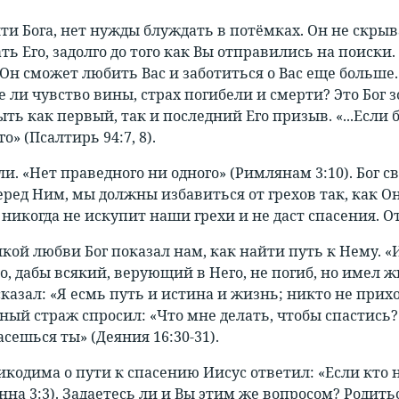
и Бога, нет нужды блуждать в потёмках. Он не скрывае
ть Его, задолго до того как Вы отправились на поиски
а Он сможет любить Вас и заботиться о Вас еще больше
 ли чувство вины, страх погибели и смерти? Это Бог з
ыть как первый, так и последний Его призыв. «...Если
о» (Псалтирь 94:7, 8).
и. «Нет праведного ни одного» (Римлянам 3:10). Бог с
еред Ним, мы должны избавиться от грехов так, как О
е никогда не искупит наши грехи и не даст спасения.
кой любви Бог показал нам, как найти путь к Нему. «
, дабы всякий, верующий в Него, не погиб, но имел ж
сказал: «Я есмь путь и истина и жизнь; никто не прихо
ный страж спросил: «Что мне делать, чтобы спастись?»
асешься ты» (Деяния 16:30-31).
икодима о пути к спасению Иисус ответил: «Если кто 
нна 3:3). Задаетесь ли и Вы этим же вопросом? Родить