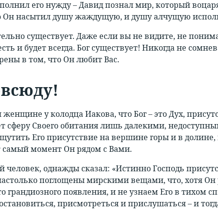
осполнил его нужду – Давид познал мир, который воцар
о Он насытил душу жаждущую, и душу алчущую исполни
ельно существует. Даже если вы не видите, не понима
есть и будет всегда. Бог существует! Никогда не сомне
рены в том, что Он любит Вас.
овсюду!
л женщине у колодца Иакова, что Бог – это Дух, прису
т сферу Своего обитания лишь далекими, недоступны
щутить Его присутствие на вершине горы и в долине, в
от самый момент Он рядом с Вами.
 человек, однажды сказал: «Истинно Господь присутств
настолько поглощены мирскими вещами, что, хотя Он р
то грандиозного появления, и не узнаем Его в тихом сп
становиться, присмотреться и прислушаться – и тогд