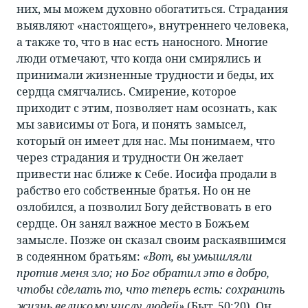
них, мы можем духовно обогатиться. Страдания
выявляют «настоящего», внутреннего человека,
а также то, что в нас есть наносного. Многие
люди отмечают, что когда они смирялись и
принимали жизненные трудности и беды, их
сердца смягчались. Смирение, которое
приходит с этим, позволяет нам осознать, как
мы зависимы от Бога, и понять замысел,
который он имеет для нас. Мы понимаем, что
через страдания и трудности Он желает
привести нас ближе к Себе. Иосифа продали в
рабство его собственные братья. Но он не
озлобился, а позволил Богу действовать в его
сердце. Он занял важное место в Божьем
замысле. Позже он сказал своим раскаявшимся
в содеянном братьям:
«Вот, вы умышляли
против меня зло; но Бог обратил это в добро,
чтобы сделать то, что теперь есть: сохранить
жизнь великому числу людей»
(Быт. 50:20). Он