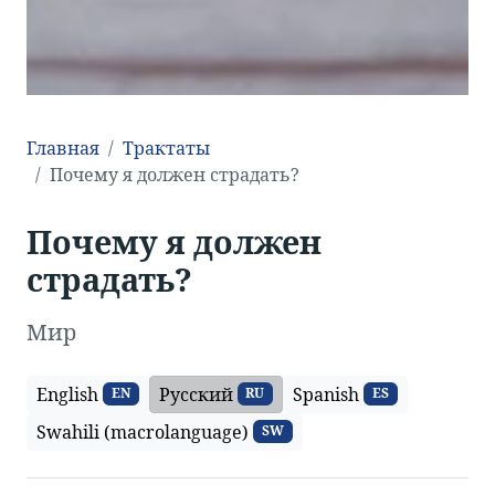
Главная
Трактаты
Почему я должен страдать?
Почему я должен
страдать?
Мир
English
Русский
Spanish
EN
RU
ES
Swahili (macrolanguage)
SW