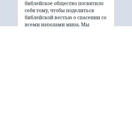
библейское общество посвятило
себя тому, чтобы поделиться
библейской вестью о спасении со
всеми народами мира. Мы
делаем ставку на печатное слово,
используя простые трактаты
(брошюры). …
Миссия
Евангельского
трактата и
Библейского