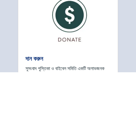
দান করুন
সুসংবাদ পুস্তিকা ও বাইবেল সমিতি একটি অলাভজনক
সংস্থা যা তার প্রকাশনা এবং বিতরণ প্রচেষ্টার জন্য
অর্থদানের উপর নির্ভর করে। জীবন-পরিবর্তনকারী সুসংবাদ
ছড়িয়ে দিতে সাহায্য করার জন্য আমরা আপনার সমর্থনকে
স্বাগত জানাই!