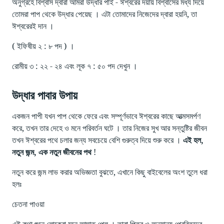
অনুগ্রহে বিশ্বাস দ্বারা আমরা উদ্ধার পাই - ঈশ্বরের দয়ায় বিশ্বাসের মধ্য দিয়ে
তোমরা পাপ থেকে উদ্ধার পেয়েছ । এটা তোমাদের নিজেদের দ্বারা হয়নি, তা
ঈশ্বরেরই দান ।
( ইফিষীয় ২ : ৮ পদ ) ।
রোমীয় ৩ : ২২ - ২৪ এবং লূক ৭ : ৫০ পদ দেখুন ।
উদ্ধার পাবার উপায়
একজন পাপী যখন পাপ থেকে ফেরে এবং সম্পূর্ণভাবে ঈশ্বরের কাছে আত্মসমর্পণ
করে, তখন তার দেহে ও মনে পরিবর্তন ঘটে । তার নিজের সুখ আর সন্তুষ্টির জীবন
তখন ঈশ্বরের পথে চলার জন্য সবচেয়ে বেশি গুরুত্ব দিয়ে শুরু করে ।
এই হল,
নতুন জন্ম, এক নতুন জীবনের পথ
!
নতুন করে জন্ম লাভ করার অভিজ্ঞতা বুঝতে, এখানে কিছু বাইবেলের অংশ তুলে ধরা
হলঃ
চেতনা পাওয়া
এই কথা শুনে লোকেরা মনে আঘাত পেল । তারা পিতর ও অন্যান্য প্রেরিতদের