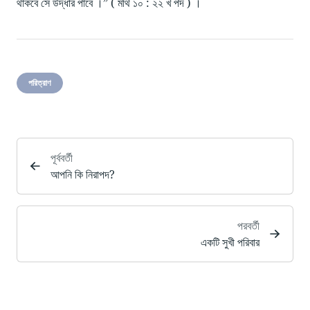
থাকবে সে উদ্ধার পাবে ।” ( মথি ১০ : ২২ খ পদ ) ।
পরিত্রাণ
পূর্ববর্তী
আপনি কি নিরাপদ?
পরবর্তী
একটি সুখী পরিবার