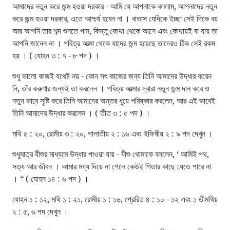
আমাদের নতুন করে জন্ম হওয়া দরকার - আমি যে আপনাকে বললাম, আপনাদের নতুন
করে জন্ম হওয়া দরকার, এতে আশ্চর্য হবেন না । বাতাস যেদিকে ইচ্ছা সেই দিকে বয়
আর আপনি তার শব্দ শুনতে পান, কিন্তু কোথা থেকে আসে এবং কোথায়ই বা যায় তা
আপনি জানেন না । পবিত্র আত্মা থেকে যাদের জন্ম হয়েছে তাদেরও ঠিক সেই রকম
হয় । ( যোহন ৩ : ৭ - ৮ পদ ) ।
শুধু ভালো কাজই যথেষ্ট নয় - কোন সৎ কাজের জন্য তিনি আমাদের উদ্ধার করেন
নি, তাঁর করুণার জন্যই তা করলেন । পবিত্র আত্মার দ্বারা নতুন জন্ম দান করে ও
নতুন ভাবে সৃষ্টি করে তিনি আমাদের অন্তর ধুয়ে পরিষ্কার করলেন, আর এই ভাবেই
তিনি আমাদের উদ্ধার করলেন । ( তীত ৩ : ৫ পদ ) ।
মথি ৫ : ২০, রোমীয় ৩ : ২০, গালাতীয় ২ : ১৬ এবং ইফিষীয় ২ : ৯ পদ দেখুন ।
শুধুমাত্র যীশুর মাধ্যমে উদ্ধার পাওয়া যায় - যীশু থোমাকে বললেন, ‘ আমিই পথ,
সত্য আর জীবন । আমার মধ্য দিয়ে না গেলে কেউই পিতার কাছে যেতে পারে না
। “ ( যোহন ১৪ : ৬ পদ ) ।
যোহন ১ : ১২, মথি ১ : ২১, রোমীয় ১ : ১৬, প্রেরিত ৪ : ১০ - ১২ এবং ১ তীমথিয়
২ : ৫, ৬ পদ দেখুন ।