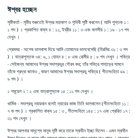
ঈশ্বর হচ্ছেন
সৃষ্টিকর্তা - সৃষ্টির শুরুতেই ঈশ্বর মহাকাশ ও পৃথিবী সৃষ্টি করলেন ( আদি পুস্তক ১ :
১ পদ ) । প্রকাশিত বাক্য ৪ : ১১, ইব্রীয় ১১ : ৩ এবং কলসীয় ১ : ১৬ - ১৭ পদ
দেখুন ।
প্রেমময় - অশেষ ভালবাসা দিয়ে আমি তোমাদের ভালবেসেছি (যিরমিয় ৩১ : ৩ পদ
) । যাত্রাপুস্তক ৩৪: ৬, ১ যোহন ৪ : ৮ এবং রোমীয় ৫ : ৮ পদ দেখুন । পবিত্র
- সেইজন্য আমাদের ঈশ্বর সদাপ্রভুর গৌরব কর; তাঁর পবিত্র পাহাড়ের সামনে
তাঁকে শ্রদ্ধা জানাও , কারণ আমাদের ঈশ্বর সদাপ্রভু পবিত্র ( গীতসংহিতা ৯৯ :
৯ পদ ) ।
১ শমূয়েল ২ : ২ এবং যাত্রাপুস্তক ১৫ : ১১ পদ দেখুন ।
ধার্মিক - সদাপ্রভু ন্যায়বান বলেই ন্যায়ের কাজ তিনি ভালবাসেন (গীতসংহিতা ১১ :
৭ ক পদ ) । প্রকাশিত বাক্য ১৫ : ৩ , গীতসংহিতা ১৪৫ : ১৭ এবং প্রেরিত ১৭ :
৩১ পদ দেখুন ।
ঈশ্বর আপনার সাদৃশ্যে মানুষ সৃষ্টি করে তাকে স্বাধীন ইচ্ছা দিলেন - এমন স্বাধীন
ইচ্ছা দিলেন যে মানুষ তাঁর আদেশ পালন করতেও পারে আবার নাও পারে । মানুষের