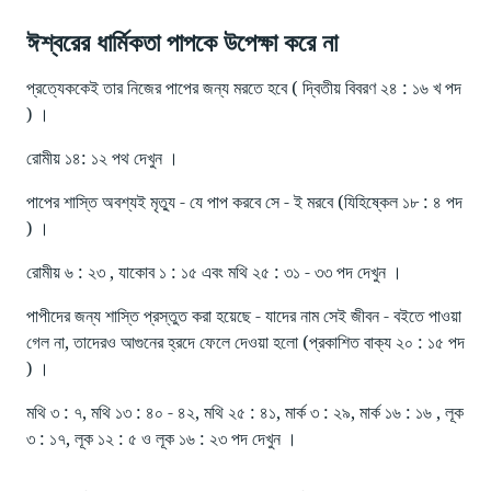
ঈশ্বরের ধার্মিকতা পাপকে উপেক্ষা করে না
প্রত্যেককেই তার নিজের পাপের জন্য মরতে হবে ( দ্বিতীয় বিবরণ ২৪ : ১৬ খ পদ
) ।
রোমীয় ১৪: ১২ পথ দেখুন ।
পাপের শাস্তি অবশ্যই মৃত্যু - যে পাপ করবে সে - ই মরবে (যিহিষ্কেল ১৮ : ৪ পদ
) ।
রোমীয় ৬ : ২৩ , যাকোব ১ : ১৫ এবং মথি ২৫ : ৩১ - ৩৩ পদ দেখুন ।
পাপীদের জন্য শাস্তি প্রস্তুত করা হয়েছে - যাদের নাম সেই জীবন - বইতে পাওয়া
গেল না, তাদেরও আগুনের হ্রদে ফেলে দেওয়া হলো (প্রকাশিত বাক্য ২০ : ১৫ পদ
) ।
মথি ৩ : ৭, মথি ১৩ : ৪০ - ৪২, মথি ২৫ : ৪১, মার্ক ৩ : ২৯, মার্ক ১৬ : ১৬ , লূক
৩ : ১৭, লূক ১২ : ৫ ও লূক ১৬ : ২৩ পদ দেখুন ।