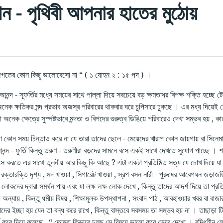
ন - পৃথিবী আপনার হাতের মুঠোয়
গতের কোন কিছু ভালোবেসো না “ ( ১ যোহন ২ : ১৫ পদ ) ।
নন্দ - স্ফূর্তির মধ্যে সময়ের সাথে পাল্লা দিয়ে সবচেয়ে বড় ক্ষমতাধর বিপক্ষ শক্তি হচ্ছ
েক ক্ষতিকর মন্দ প্রভাব অজস্র পরিবারের থাকবার ঘরে চুপিসারে ঢুকছে । এর মধ্য দিয়েই য
অনেক ক্ষেত্রে সুস্পষ্টভাবে মন্দতা ও বিপদের গুরুত্ব ডিঙিয়ে পরিবারেও দেখা সম্ভব হয় ,
 কোন সময় চিন্তাও করে না যে তারা তাদের ছেলে - মেয়েদের খারাপ কোন জায়গায় বা সিনেমা 
দ - ফুর্তি কিন্তু তরুণ - তরুণীরা বড়দের সামনে বসে একই সাথে দেখতে সুযোগ পাচ্ছে 
স করতে এর সাথে তুলনীয় আর কিছু কি আছে ? এটা একটা প্রতিষ্ঠিত সত্য যে চোখ দিয়ে যা দেখ
 , রক্তারক্তি দৃশ্য , মদ খাওয়া , সিগারেট খাওয়া , স্বল্প বসন নারী - পুরুষের আবেগঘন জড়া
লোকদের দ্বারা সমর্থন পায় এবং যা লক্ষ লক্ষ লোক দেখে , কিন্তু তাদের আদর্শ দিয়ে তা প্
 অন্যায় , কিন্তু ধর্মীয় বিষয় , শিক্ষামূলক উপস্থাপনা , সংবাদ পাঠ , আবহাওয়ার খবর বা 
দের ইচ্ছা হয় যেন তা বন্ধ করে রাখে , কিন্তু বাস্তবে সবসময় তা সম্ভব হয় না । তাছাড়
তর্ক করে দিয়ে বলেছে , “ তোমরা কিভাবে চলছ সে বিষয়ে ভালো করে ভেবে দেখো । বুদ্ধিহ