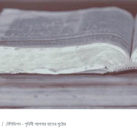
টেলিভিশন - পৃথিবী আপনার হাতের মুঠোয়