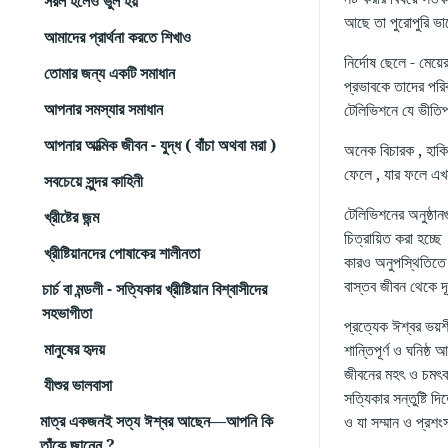
সরল হলেও ভুল হয়
আছে তা পুরোপুরি ভা
আমাদের প্রার্থনা করতে শিখাও
নির্দোষ ছেলে - মেয
তোমার জন্য একটি সমাধান
প্রভাবকে তাদের পরিব
আপনার সমস্যার সমাধান
টেলিভিশনে যে ভীতিপ
আপনার আত্মিক জীবন - যুদ্ধ ( বাঁচা অথবা মরা )
অনেক বিচারক , হাকি
ফেলে , যার ফলে এখন
সবচেয়ে সুন্দর কাহিনী
টেলিভিশনের অনুষ্ঠান
খ্রীষ্টের জন্ম
চিত্রায়িত করা হচ্
খ্রীষ্টিয়ানদের পোষাকের শালীনতা
কারও অনুপস্থিতিতে গ
বাস্তব জীবন থেকে দূ
চার্চ বা মন্ডলী - সত্যিকার খ্রীষ্টিয়ান বিশ্বাসীদের
সহভাগীতা
প্রত্যেক ঈশ্বর ভয়
মানুষের হৃদয়
শান্তিপূর্ণ ও ঘনিষ
জীবনের মহৎ ও চমৎকার
যীশুর ভালবাসা
সত্যিকার সন্তুষ্টি দ
মাত্র একজনই সত্য ঈশ্বর আছেন—আপনি কি
ও যা সম্মান ও প্রশংস
তাঁকে জানেন ?