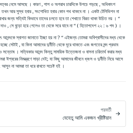
ত্বর নেমে আসছে । কারণ , পাপ ও অপরাধ চারদিকে উপচে পড়ছে , অধিকাংশ
ে , তখন আর সুস্থ হবার , সংশোধিত হবার কোন পথ থাকবে না । একটা টেলিভিশন না
ে রাখার জন্য সত্যিই কিভাবে তাদের চলতে হবে তা শেখাতে বিরত থাকা উচিত নয় । “
ষা দাও , সে বুড়ো হয়ে গেলেও তা থেকে সরে যাবে না “ ( হিতোপদেশ ২২ : ৬ পদ ) ।
 আনন্দকে স্বাগত জানাতে ইচ্ছা হয় না ? “ এইজন্য তোমরা অবিশ্বাসীদের মধ্য থেকে
হচ্ছে সেটাই , যা কিনা আমাদের দুর্নীতি থেকে দূরে থাকতে এবং জগতের মন্দ প্রভাব
সন্তোষ । সত্যিকার আনন্দ কিন্তু সাময়িক উত্তেজনা ও বাসনা চরিতার্থ করার মধ্য
আমরা ঈশ্বরের নিমন্ত্রণে সাড়া দেই; যা কিছু আমাদের জীবনে ধ্বংস ও দুর্নীতি নিয়ে আসে
়; আসুন না আমরা তা ধরে রাখতে সচেষ্ট হই ।
পরবর্তী
যেহেতু আমি একজন খ্রীষ্টিয়ান