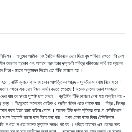
ে টেলিভিশন । মানুষের আত্মিক এবং নৈতিক জীবনকে দোল দিয়ে ঘুম পাড়িয়ে রাখতে এটা বেশ
ৌন তাড়নার প্রভাব এবং অপরাধ প্রবণতার দৃশ্যগুলি পবিত্র পরিবারের আঙিনায় প্রবেশ
 কারণ পিতা - মাতার অনুমোদন নিয়েই তো টিভি চালানো হয় ।
হলে , নাইট ক্লাবে বা অন্য কোন আপত্তিকর আনন্দ - স্ফূর্তীর জায়গায় নিয়ে যাবে ।
। শয়তান এখানে এক চরম বিজয় অর্জন করতে পেরেছে ! অনেক দেশের তরুণ সমাজকে
া যায় তা হৃদয়ে সুস্পষ্ট ছাপ ফেলে । প্রতিদিন টিভি চালালে দেখা যায় অশ্লীল নাচ -
জড়ি দৃশ্য । নিঃসন্দেহে অনেকের নৈতিক ও আত্মিক জীবন এতে থমকে যায় । নিষ্ঠুর , হিংস্র
রতিরোধ করার ইচ্ছা তারা হারিয়ে ফেলে । অনেক টিভি দর্শক স্বীকার করে যে টেলিভিশনে
বাজার সংবাদ ইত্যাদি ভালো বলে বিচার করা যায় । যখন একটা বাজে বিষয় টেলিভিশনে
া টিভি দেখতে দেখতে অনেক মূল্যবান সময়ও নষ্ট হয় । পবিত্র বাইবেল এই ধরনের সময়
ীন লোকদের মত না চলে জ্ঞানীদের মতো চলো । তোমাদের হাতে সৎ কাজ করবার যে সুযোগ