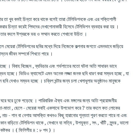
তার তা খুব কমই চিন্তা করে থাকে বলেই তারা টেলিভিশনকে এবং এর শক্তিশালী
গ করার চিন্তা করেই শিশুদের দেখাশোনাকারী হিসেবে টেলিভিশন ব্যবহার করা হয় ।
ং তার বদলে ঈশ্বরকে ভয় ও সম্মান করতে শেখানো উচিত ।
 মেয়েরা টেলিভিশনের ছবির মধ্যে দিয়ে নিজেকে কল্পনার জগতে এমনভাবে জড়িয়ে
াস্তব জীবন সম্পর্কে শিখতে পারে ।
চ্ছে । বিবাহ বিচ্ছেদ , ব্যভিচার এবং গর্ভপাতের মতো ঘটনা অতি সাধারন ভাবে
ম্ভব হচ্ছে। ভিডিও ক্যাসেটে এমন অনেক লজ্জা জনক ছবি ধারণ করা সম্ভব হচ্ছে , যা
বি দেখাও সম্ভব হচ্ছে । চব্বিশ ঘন্টার জন্য চলা খেলাধুলার অনুষ্ঠানও মানুষকে
 ঘরে ঘরে ঢুকে পড়েছে । পারিবারিক ঐক্য এবং মঙ্গলের জন্য অতি প্রয়োজনীয়
া পিতা-মাতা , ছেলে - মেয়েরা সবাই একসাথে উপভোগ করে ? তার বদলে কত লোকের
 , নাচ - গান বা নেশায় আসক্তি কখনও কিছু হারানোর শূন্যতা পূরণ করতে পারে না এবং
োন বাড়িতে টেলিভিশন থাকে , সেখানে যা সত্যি , উপযুক্ত , সৎ , খাঁটি , সুন্দর , ভালো
ুব কষ্টকর । ( ফিলিপীয় ৪ : ৮ পদ ) ।