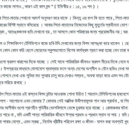
বে কাজে লাগাও , কারণ এই কাল মন্দ “ ( ইফিষীয় ৫ : ১৫, ১৬ পদ ) ।
়েরা পিতা-মাতার শেখানো আদর্শ অনুসরণ করে থাকে । কিন্তু এর ফল কি হতে পারে , পিতা-মা
ারের বিশিষ্ট স্থানে বসিয়েছে । আবার পিতা-মাতাদের নিজেদের কিছু মুহূর্তের স্বাধীনতা ভো
্রদ , আতঙ্কজনক ছবি দেখানো হয় , তা আসলে কোন পরিবারের জন্য প্রয়োজনীয় নয় ; বর
ম ও শিক্ষাবিদগণ টেলিভিশনে বাজে ছবি-টবি দেখানোর জন্য বিপদ আশঙ্কা করে থাকেন । ছেলে
 কোন কোন কচি ছেলে মেয়েদের স্কুলগুলোতে বিশেষ কার্যক্রম গ্রহণ করা হচ্ছে যেন তারা ব
গুলো ক্রমশ খারাপের দিকে যাচ্ছে । সেই সাথে পারিবারিক জীবনও ক্রমশ নীচের দিকে নেমে যা
ছে । উপগ্রহের মাধ্যমে যোগাযোগ ব্যবস্থার ফলে অন্য দেশের অশ্লীল ও যৌন ছবিও দেখা স
োপনে দেখা এবং সুবিধা মত পুনরায় চালু করে দেখাও সম্ভব , অথবা ভাড়া করে এমন সব যৌন ছ
রে সরিয়ে রাখছে ।
শীল পিতা-মাতার এই বাস্তব বিপদ ঘন্টার আওয়াজ শোনা উচিত ! শয়তান টেলিভিশনের ছদ্মবেশে
্ঠ আলাপ - আলোচনা এখন কোথায় ? কোথায় সেই আত্মিক উদ্দীপনামূলক গান আর প্রার্থনা , য
 আশীর্বাদ গুলো প্রাণহীন পৃথিবীর ভোগবিলাসে ভেঙ্গে চুরমার হয়ে যাচ্ছে । রোমাঞ্চকর ঘটনা
িতে পারে না , যদি একটি শান্ত পারিবারিক জীবনে ঈশ্বর প্রথম ও প্রধান স্থান না পায় । যদি ক
া পাবার যোগ্য , এমন স্বচ্ছ , নির্দোষ খ্রীষ্টিয় পরিবেশ রক্ষা ও জীবন - যাপন করা অবশ্যই খ