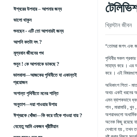
টেলিভিশ
ঈশ্বরের উপহার – আপনার জন্য
ভালো থাকুন
খ্রিস্টান জীবন
শুনছেন - এটি তো আপনারই জন্য
আপনি কতটা সৎ ?
“তোমরা জগৎ এবং জ
মূল্যবান জীবনের পথ
পৃথিবীর সকল প্রকার আ
শুনুন ! কে আপনাকে ডাকছে ?
সাহায্য করে । এর অন
করে । এই বিষয়গুলো 
ভালবাসা—আজকের পৃথিবীতে যা একান্তই
প্রয়োজন
অধিকাংশ পিতা - মাতা
অথচ একই ধরনের আনন্
অশান্ত পৃথিবীতে মনের শান্তি
এমন ব্যাপকভাবে ধ্বং
অনুতাপ—দয়া পাওয়ার উপায়
গান , মারামারি , খুন
অপরাধগুলো অধার্মিক 
ঈশ্বরকে খোঁজা—কি করে তাঁকে পাওয়া যায় ?
অনেক কিছু রয়েছে যা
যেহেতু আমি একজন খ্রীষ্টিয়ান
দেখানো হয় , তখন তা
নষ্ট করার বিষয়ে স