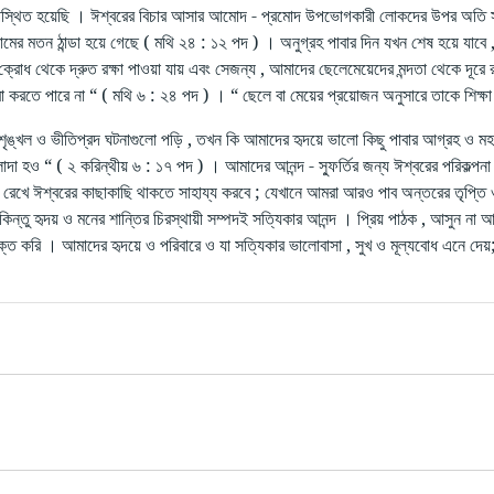
স্থিত হয়েছি । ঈশ্বরের বিচার আসার আমোদ - প্রমোদ উপভোগকারী লোকদের উপর অতি স
ের মতন ঠান্ডা হয়ে গেছে ( মথি ২৪ : ১২ পদ ) । অনুগ্রহ পাবার দিন যখন শেষ হয়ে যাব
্রোধ থেকে দ্রুত রক্ষা পাওয়া যায় এবং সেজন্য , আমাদের ছেলেমেয়েদের মন্দতা থেকে দূর
বা করতে পারে না “ ( মথি ৬ : ২৪ পদ ) । “ ছেলে বা মেয়ের প্রয়োজন অনুসারে তাকে শিক্
ঙ্খল ও ভীতিপ্রদ ঘটনাগুলো পড়ি , তখন কি আমাদের হৃদয়ে ভালো কিছু পাবার আগ্রহ ও মহৎ
া হও “ ( ২ করিন্থীয় ৬ : ১৭ পদ ) । আমাদের আনন্দ - স্ফুর্তির জন্য ঈশ্বরের পরিকল্পনা 
 রেখে ঈশ্বরের কাছাকাছি থাকতে সাহায্য করবে ; যেখানে আমরা আরও পাব অন্তরের তৃপ্তি ও 
 , কিন্তু হৃদয় ও মনের শান্তির চিরস্থায়ী সম্পদই সত্যিকার আনন্দ । প্রিয় পাঠক , আসুন না 
ক্ত করি । আমাদের হৃদয়ে ও পরিবারে ও যা সত্যিকার ভালোবাসা , সুখ ও মূল্যবোধ এনে দেয