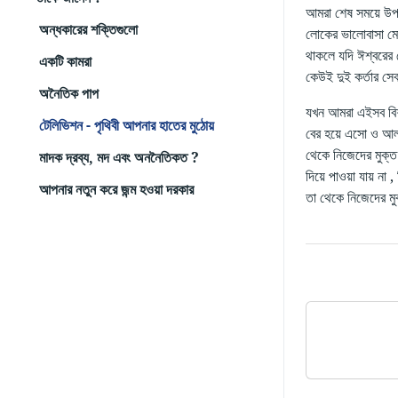
আমরা শেষ সময়ে উপ
অন্ধকারের শক্তিগুলো
লোকের ভালোবাসা মোম
থাকলে যদি ঈশ্বরের ক
একটি কামরা
কেউই দুই কর্তার সে
অনৈতিক পাপ
যখন আমরা এইসব বিশৃ
টেলিভিশন - পৃথিবী আপনার হাতের মুঠোয়
বের হয়ে এসো ও আলাদ
থেকে নিজেদের মুক্ত
মাদক দ্রব্য, মদ এবং অননৈতিকত ?
দিয়ে পাওয়া যায় না
আপনার নতুন করে জন্ম হওয়া দরকার
তা থেকে নিজেদের মু