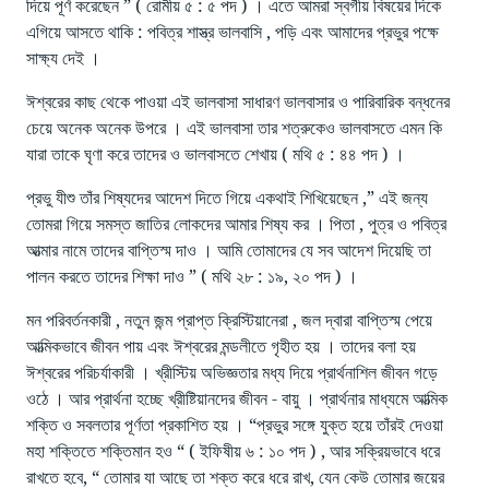
দিয়ে পূর্ণ করেছেন ” ( রোমীয় ৫ : ৫ পদ ) । এতে আমরা স্বর্গীয় বিষয়ের দিকে
এগিয়ে আসতে থাকি : পবিত্র শাস্ত্র ভালবাসি , পড়ি এবং আমাদের প্রভুর পক্ষে
সাক্ষ্য দেই ।
ঈশ্বরের কাছ থেকে পাওয়া এই ভালবাসা সাধারণ ভালবাসার ও পারিবারিক বন্ধনের
চেয়ে অনেক অনেক উপরে । এই ভালবাসা তার শত্রুকেও ভালবাসতে এমন কি
যারা তাকে ঘৃণা করে তাদের ও ভালবাসতে শেখায় ( মথি ৫ : ৪৪ পদ ) ।
প্রভু যীশু তাঁর শিষ্যদের আদেশ দিতে গিয়ে একথাই শিখিয়েছেন ,” এই জন্য
তোমরা গিয়ে সমস্ত জাতির লোকদের আমার শিষ্য কর । পিতা , পুত্র ও পবিত্র
আত্মার নামে তাদের বাপ্তিস্ম দাও । আমি তোমাদের যে সব আদেশ দিয়েছি তা
পালন করতে তাদের শিক্ষা দাও ” ( মথি ২৮ : ১৯, ২০ পদ ) ।
মন পরিবর্তনকারী , নতুন জন্ম প্রাপ্ত ক্রিস্টিয়ানেরা , জল দ্বারা বাপ্তিস্ম পেয়ে
আত্মিকভাবে জীবন পায় এবং ঈশ্বরের মন্ডলীতে গৃহীত হয় । তাদের বলা হয়
ঈশ্বরের পরিচর্যাকারী । খ্রীস্টিয় অভিজ্ঞতার মধ্য দিয়ে প্রার্থনাশিল জীবন গড়ে
ওঠে । আর প্রার্থনা হচ্ছে খ্রীষ্টিয়ানদের জীবন - বায়ু । প্রার্থনার মাধ্যমে আত্মিক
শক্তি ও সবলতার পূর্ণতা প্রকাশিত হয় । “প্রভুর সঙ্গে যুক্ত হয়ে তাঁরই দেওয়া
মহা শক্তিতে শক্তিমান হও “ ( ইফিষীয় ৬ : ১০ পদ ) , আর সক্রিয়ভাবে ধরে
রাখতে হবে, “ তোমার যা আছে তা শক্ত করে ধরে রাখ, যেন কেউ তোমার জয়ের