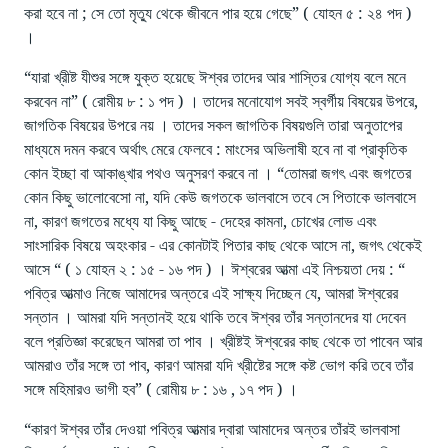
করা হবে না ; সে তো মৃত্যু থেকে জীবনে পার হয়ে গেছে” ( যোহন ৫ : ২৪ পদ )
।
“যারা খ্রীষ্ট যীশুর সঙ্গে যুক্ত হয়েছে ঈশ্বর তাদের আর শাস্তির যোগ্য বলে মনে
করবেন না” ( রোমীয় ৮ : ১ পদ ) । তাদের মনোযোগ সবই স্বর্গীয় বিষয়ের উপরে,
জাগতিক বিষয়ের উপরে নয় । তাদের সকল জাগতিক বিষয়গুলি তারা অনুতাপের
মাধ্যমে দমন করবে অর্থাৎ মেরে ফেলবে : মাংসের অভিলাষী হবে না বা প্রাকৃতিক
কোন ইচ্ছা বা আকাঙ্খার পথও অনুসরণ করবে না । “তোমরা জগৎ এবং জগতের
কোন কিছু ভালোবেসো না, যদি কেউ জগতকে ভালবাসে তবে সে পিতাকে ভালবাসে
না, কারণ জগতের মধ্যে যা কিছু আছে - দেহের কামনা, চোখের লোভ এবং
সাংসারিক বিষয়ে অহংকার - এর কোনটাই পিতার কাছ থেকে আসে না, জগৎ থেকেই
আসে “ ( ১ যোহন ২ : ১৫ - ১৬ পদ ) । ঈশ্বরের আত্মা এই নিশ্চয়তা দেয় : “
পবিত্র আত্মাও নিজে আমাদের অন্তরে এই সাক্ষ্য দিচ্ছেন যে, আমরা ঈশ্বরের
সন্তান । আমরা যদি সন্তানই হয়ে থাকি তবে ঈশ্বর তাঁর সন্তানদের যা দেবেন
বলে প্রতিজ্ঞা করেছেন আমরা তা পাব । খ্রীষ্টই ঈশ্বরের কাছ থেকে তা পাবেন আর
আমরাও তাঁর সঙ্গে তা পাব, কারণ আমরা যদি খ্রীষ্টের সঙ্গে কষ্ট ভোগ করি তবে তাঁর
সঙ্গে মহিমারও ভাগী হব” ( রোমীয় ৮ : ১৬ , ১৭ পদ ) ।
“কারণ ঈশ্বর তাঁর দেওয়া পবিত্র আত্মার দ্বারা আমাদের অন্তর তাঁরই ভালবাসা