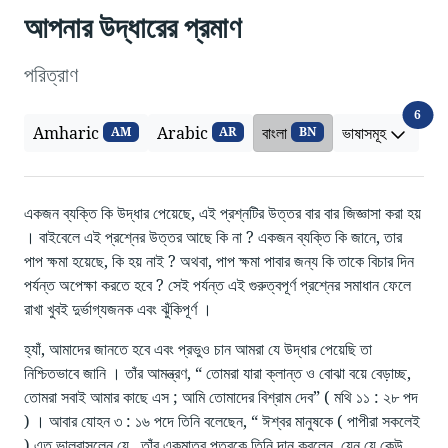
আপনার উদ্ধারের প্রমাণ
পরিত্রাণ
ভাষাসম
6
Amharic
Arabic
বাংলা
ভাষাসমূহ
AM
AR
BN
একজন ব্যক্তি কি উদ্ধার পেয়েছে, এই প্রশ্নটির উত্তর বার বার জিজ্ঞাসা করা হয়
। বাইবেলে এই প্রশ্নের উত্তর আছে কি না ? একজন ব্যক্তি কি জানে, তার
পাপ ক্ষমা হয়েছে, কি হয় নাই ? অথবা, পাপ ক্ষমা পাবার জন্য কি তাকে বিচার দিন
পর্যন্ত অপেক্ষা করতে হবে ? সেই পর্যন্ত এই গুরুত্বপূর্ণ প্রশ্নের সমাধান ফেলে
রাখা খুবই দুর্ভাগ্যজনক এবং ঝুঁকিপূর্ণ ।
হ্যাঁ, আমাদের জানতে হবে এবং প্রভুও চান আমরা যে উদ্ধার পেয়েছি তা
নিশ্চিতভাবে জানি । তাঁর আমন্ত্রণ, “ তোমরা যারা ক্লান্ত ও বোঝা বয়ে বেড়াচ্ছ,
তোমরা সবাই আমার কাছে এস ; আমি তোমাদের বিশ্রাম দেব” ( মথি ১১ : ২৮ পদ
) । আবার যোহন ৩ : ১৬ পদে তিনি বলেছেন, “ ঈশ্বর মানুষকে ( পাপীরা সকলেই
) এত ভালবাসলেন যে , তাঁর একমাত্র পুত্রকে তিনি দান করলেন, যেন যে কেউ