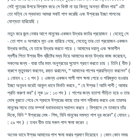
সেই পুত্রের উপরে বিশ্বাস করে সে বিনষ্ট না হয় কিন্তু অনন্ত জীবন পায়” এটা
তো সত্যি যে স্বভাবত আমরা সবাই পাপ করেছি এবং ঈশ্বরের ইচ্ছা পালনের
যোগ্যতা হারিয়েছি ।
নতুন করে জন্ম নেবার আগে মানুষের একজন উদ্ধার কর্তার প্রয়োজন । যেহেতু সে
- তো পাপ ও অপরাধে মৃত এবং হারিয়ে গেছে, সেহেতু তার তো প্রয়োজন একজন
উদ্ধার কর্তার, যে তাকে উদ্ধার করতে পারে । আমাদের দয়ালু এবং ক্ষমাশীল
স্বর্গীয় পিতা ঈশ্বর যীশু খ্রীষ্টের মধ্য দিয়ে আমাদের জন্য উদ্ধার কাজ করেছেন,
সকলের জন্য - যারা তাঁর মহৎ অনুগ্রহের সুযোগ গ্রহণ করতে চায় । তিনি ( যীশু )
ক্রুশে মৃত্যুবরণ করলেন, রক্ত ঝরালেন, “ আমাদের পাপের প্রায়শ্চিত্ত করলেন” (
১ যোহন ২ : ২ পদ ) । এজন্য একজন পাপী পাপ ক্ষমা পেয়ে ও পরিষ্কৃত হওয়ার
ইচ্ছা অনুভব করেই আকুল ভাবে মিনতি করবে , “ হে ঈশ্বর ! আমি পাপী ; আমার
প্রতি করুণা কর” ( লূক ১৮ : ১৩ পদ ) । পাপের জন্য হতাশা পীড়িত হয়ে ও তার
দোষ বুঝতে পেরে সে প্রথমে ঈশ্বরের কাছে তার পাপ স্বীকার করবে এবং তারপর
মানুষের সাথে তার সম্পর্ক যথাযথভাবে স্থাপন করবে । বিশ্বাসে সে তাকাবে তাঁর
দিকে, যিনি “ ঈশ্বরের মেষ - শিশু, যিনি মানুষের সমস্ত পাপ দূর করেন” ( যোহন ১
: ২৯ পদ ) । তখন যীশু তার সকল পাপ ক্ষমা করেন ।
অনেক ভাবে ঈশ্বর আমাদের পাপ ক্ষমা করার প্রমাণ দিয়েছেন । কোন কোন সময়