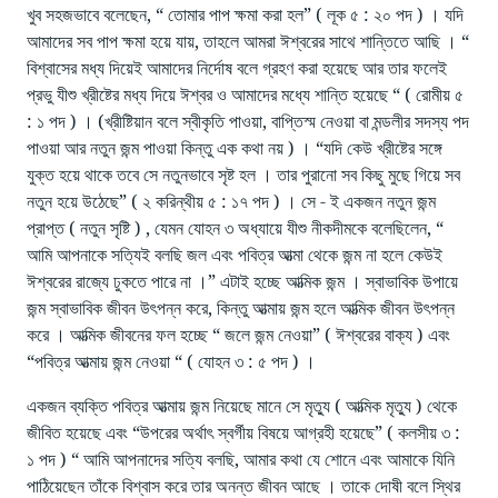
খুব সহজভাবে বলেছেন, “ তোমার পাপ ক্ষমা করা হল” ( লূক ৫ : ২০ পদ ) । যদি
আমাদের সব পাপ ক্ষমা হয়ে যায়, তাহলে আমরা ঈশ্বরের সাথে শান্তিতে আছি । “
বিশ্বাসের মধ্য দিয়েই আমাদের নির্দোষ বলে গ্রহণ করা হয়েছে আর তার ফলেই
প্রভু যীশু খ্রীষ্টের মধ্য দিয়ে ঈশ্বর ও আমাদের মধ্যে শান্তি হয়েছে “ ( রোমীয় ৫
: ১ পদ ) । (খ্রীষ্টিয়ান বলে স্বীকৃতি পাওয়া, বাপ্তিস্ম নেওয়া বা মন্ডলীর সদস্য পদ
পাওয়া আর নতুন জন্ম পাওয়া কিন্তু এক কথা নয় ) । “যদি কেউ খ্রীষ্টের সঙ্গে
যুক্ত হয়ে থাকে তবে সে নতুনভাবে সৃষ্ট হল । তার পুরানো সব কিছু মুছে গিয়ে সব
নতুন হয়ে উঠেছে” ( ২ করিন্থীয় ৫ : ১৭ পদ ) । সে - ই একজন নতুন জন্ম
প্রাপ্ত ( নতুন সৃষ্টি ) , যেমন যোহন ৩ অধ্যায়ে যীশু নীকদীমকে বলেছিলেন, “
আমি আপনাকে সত্যিই বলছি জল এবং পবিত্র আত্মা থেকে জন্ম না হলে কেউই
ঈশ্বরের রাজ্যে ঢুকতে পারে না ।” এটাই হচ্ছে আত্মিক জন্ম । স্বাভাবিক উপায়ে
জন্ম স্বাভাবিক জীবন উৎপন্ন করে, কিন্তু আত্মায় জন্ম হলে আত্মিক জীবন উৎপন্ন
করে । আত্মিক জীবনের ফল হচ্ছে “ জলে জন্ম নেওয়া” ( ঈশ্বরের বাক্য ) এবং
“পবিত্র আত্মায় জন্ম নেওয়া “ ( যোহন ৩ : ৫ পদ ) ।
একজন ব্যক্তি পবিত্র আত্মায় জন্ম নিয়েছে মানে সে মৃত্যু ( আত্মিক মৃত্যু ) থেকে
জীবিত হয়েছে এবং “উপরের অর্থাৎ স্বর্গীয় বিষয়ে আগ্রহী হয়েছে” ( কলসীয় ৩ :
১ পদ ) “ আমি আপনাদের সত্যি বলছি, আমার কথা যে শোনে এবং আমাকে যিনি
পাঠিয়েছেন তাঁকে বিশ্বাস করে তার অনন্ত জীবন আছে । তাকে দোষী বলে স্থির