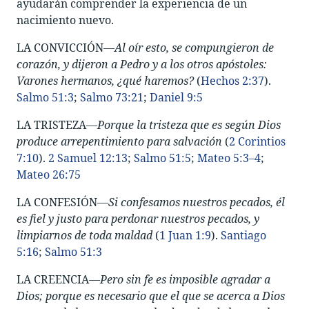
ayudarán comprender la experiencia de un
nacimiento nuevo.
LA CONVICCIÓN—
Al oír esto, se compungieron de
corazón, y dijeron a Pedro y a los otros apóstoles:
Varones hermanos, ¿qué haremos?
(
Hechos 2:37
).
Salmo 51:3
;
Salmo 73:21
;
Daniel 9:5
LA TRISTEZA—
Porque la tristeza que es según Dios
produce arrepentimiento para salvación
(
2 Corintios
7:10
).
2 Samuel 12:13
;
Salmo 51:5
;
Mateo 5:3–4
;
Mateo 26:75
LA CONFESIÓN—
Si confesamos nuestros pecados, él
es fiel y justo para perdonar nuestros pecados, y
limpiarnos de toda maldad
(
1 Juan 1:9
).
Santiago
5:16
;
Salmo 51:3
LA CREENCIA—
Pero sin fe es imposible agradar a
Dios; porque es necesario que el que se acerca a Dios