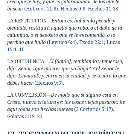
crea que le hay, y que es galardonador de los que le
buscan
(
Hebreos 11:6
).
Hechos 9:6
;
Hechos 11:18
LA RESTITUCIÓN—
Entonces, habiendo pecado y
ofendido, restituirá aquello que robó, o el daño de la
calumnia, o el depósito que se le encomendó, o lo
perdido que halló
(
Levítico 6:4
).
Éxodo 22:1
;
Lucas
19:1–10
LA OBEDIENCIA—
Él [Saulo], temblando y temeroso,
dijo: Señor, ¿qué quieres que yo haga? Y el Señor le
dijo: Levántate y entra en la ciudad, y se te dirá lo que
debes hacer
(
Hechos 9:6
).
LA CONVERSIÓN—
De modo que si alguno está en
Cristo, nueva criatura es; las cosas viejas pasaron; he
aquí todas son hechas nuevas
(
2 Corintios 5:17
).
Gálatas 5:19–23