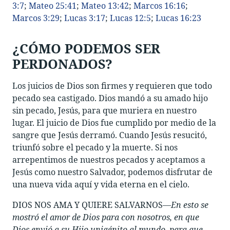
3:7
;
Mateo 25:41
;
Mateo 13:42
;
Marcos 16:16
;
Marcos 3:29
;
Lucas 3:17
;
Lucas 12:5
;
Lucas 16:23
¿CÓMO PODEMOS SER
PERDONADOS?
Los juicios de Dios son firmes y requieren que todo
pecado sea castigado. Dios mandó a su amado hijo
sin pecado, Jesús, para que muriera en nuestro
lugar. El juicio de Dios fue cumplido por medio de la
sangre que Jesús derramó. Cuando Jesús resucitó,
triunfó sobre el pecado y la muerte. Si nos
arrepentimos de nuestros pecados y aceptamos a
Jesús como nuestro Salvador, podemos disfrutar de
una nueva vida aquí y vida eterna en el cielo.
DIOS NOS AMA Y QUIERE SALVARNOS—
En esto se
mostró el amor de Dios para con nosotros, en que
Dios envió a su Hijo unigénito al mundo, para que