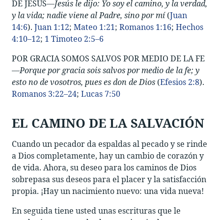
DE JESÚS—
Jesús le dijo: Yo soy el camino, y la verdad,
y la vida; nadie viene al Padre, sino por mí
(
Juan
14:6
).
Juan 1:12
;
Mateo 1:21
;
Romanos 1:16
;
Hechos
4:10–12
;
1 Timoteo 2:5–6
POR GRACIA SOMOS SALVOS POR MEDIO DE LA FE
—
Porque por gracia sois salvos por medio de la fe; y
esto no de vosotros, pues es don de Dios
(
Efesios 2:8
).
Romanos 3:22–24
;
Lucas 7:50
EL CAMINO DE LA SALVACIÓN
Cuando un pecador da espaldas al pecado y se rinde
a Dios completamente, hay un cambio de corazón y
de vida. Ahora, su deseo para los caminos de Dios
sobrepasa sus deseos para el placer y la satisfacción
propia. ¡Hay un nacimiento nuevo: una vida nueva!
En seguida tiene usted unas escrituras que le