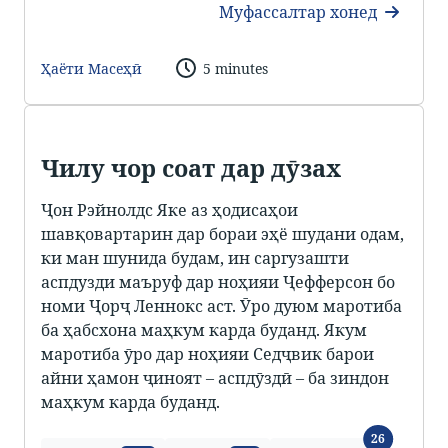
Муфассалтар хонед
Ҳаёти Масеҳӣ
5 minutes
Чилу чор соат дар дӯзах
Ҷон Рэйнолдс Яке аз ҳодисаҳои
шавқовартарин дар бораи эҳё шудани одам,
ки ман шунида будам, ин саргузашти
аспдузди маъруф дар ноҳияи Ҷефферсон бо
номи Ҷорҷ Леннокс аст. Ӯро дуюм маротиба
ба ҳабсхона маҳкум карда буданд. Якум
маротиба ӯро дар ноҳияи Седҷвик барои
айни ҳамон ҷиноят – аспдӯздӣ – ба зиндон
маҳкум карда буданд.
Забонҳо
26