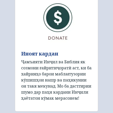
Иноят кардан
Ҷамъияти Инҷил ва Библия як
созмони ғайритиҷоратӣ аст, ки ба
хайрияҳо барои маблағгузории
кӯшишҳои нашр ва паҳнкунии
он такя мекунад. Мо ба дастгирии
шумо дар паҳн кардани Инҷили
ҳаётатон кӯмак мерасонем!