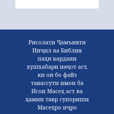
Рисолати Ҷамъияти
Инҷил ва Библия
паҳн кардани
хушхабари наҷот аст,
ки он бо файз
тавассути имон ба
Исои Масеҳ аст ва
ҳамин тавр супориши
Масеҳро иҷро