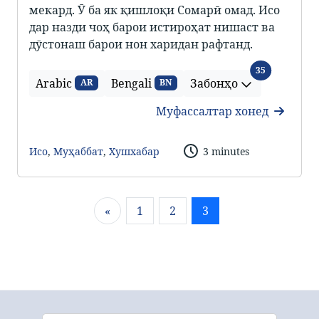
мекард. Ӯ ба як қишлоқи Сомарӣ омад. Исо
дар назди чоҳ барои истироҳат нишаст ва
дӯстонаш барои нон харидан рафтанд.
Забонҳо
35
Arabic
Bengali
Забонҳо
AR
BN
Муфассалтар хонед
Исо
,
Муҳаббат
,
Хушхабар
3 minutes
«
1
2
3