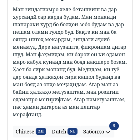
Ман зиндагиамро хеле беташвиш ва дар
хурсандӣ сар карда будам. Ман монанди
шапараки хурд бо болҳои зебо будам ва дар
пешам олами гулҳо буд. Вақте ки ман ба
оянда нигоҳ мекардам, зиндагӣ аҷоиб
менамуд. Дере нагузашта, фикрониам дигар
шуд. Ман фаҳмидам, ки барои он ки одамон
маро қабул кунанд ман бояд нақшеро бозам.
Ҳаёт ба сирк монанд буд. Медидам, ки гӯё
дар оянда ҳалқаҳои сирк кашол буданд ва
ман бояд аз онҳо меҷаҳидам. Агар ман аз
байни ҳалқаҳо мегузаштам, ман розигии
одамонро мегирифтам. Агар намегузаштам,
пас ҳамаи дигарон аз ман пештар
мерафтанд.
Забонҳо
5
Chinese
Dutch
Забонҳо
ZH
NL