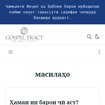
Ҷамъияти Инҷил ва Библия барои мубодилаи
паёми наҷот тавассути саҳифаи чопшуда
бахшида шудааст.
масилаҳо
Ҳамаи ин барои чӣ аст?