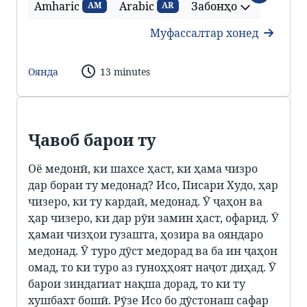
Amharic
Arabic
Забонҳо
AM
AR
Муфассалтар хонед
Оянда
13 minutes
Ҷавоб барои ту
Оё медонӣ, ки шахсе ҳаст, ки ҳама чизро
дар бораи ту медонад? Исо, Писари Худо, ҳар
чизеро, ки ту кардаӣ, медонад. Ӯ ҷаҳон ва
ҳар чизеро, ки дар рӯи замин ҳаст, офарид. Ӯ
ҳамаи чизҳои гузашта, ҳозира ва ояндаро
медонад. Ӯ туро дӯст медорад ва ба ин ҷаҳон
омад, то ки туро аз гуноҳҳоят наҷот диҳад. Ӯ
барои зиндагиат нақша дорад, то ки ту
хушбахт бошӣ. Рӯзе Исо бо дӯстонаш сафар