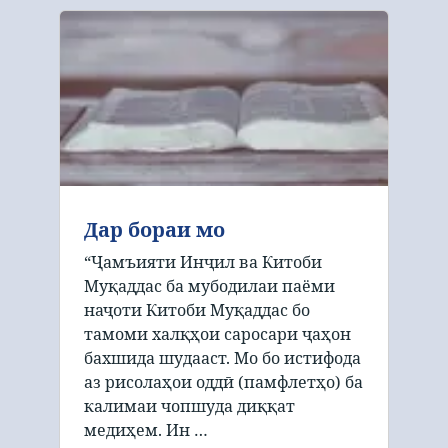
Дар бораи мо
“Ҷамъияти Инҷил ва Китоби
Муқаддас ба мубодилаи паёми
наҷоти Китоби Муқаддас бо
тамоми халқҳои саросари ҷаҳон
бахшида шудааст. Мо бо истифода
аз рисолаҳои оддӣ (памфлетҳо) ба
калимаи чопшуда диққат
медиҳем. Ин …