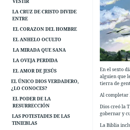
VESTIR
LA CRUZ DE CRISTO DIVIDE
ENTRE
EL CORAZON DEL HOMBRE
EL ANHELO OCULTO
LA MIRADA QUE SANA
LA OVEJA PERDIDA
En el sexto d
EL AMOR DE JESÚS
alguien que l
EL ÚNICO DIOS VERDADERO,
tierra de gen
¿LO CONOCES?
Al completar 
EL PODER DE LA
RESURRECCIÓN
Dios creó la 
gobernar y cu
LAS POTESTADES DE LAS
TINIEBLAS
La Biblia inc