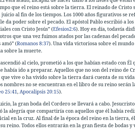
empo que el reino está sobre la tierra. El reinado de Cristo
l juicio al fin de los tiempos. Los 1000 años figurativos se r
e da poder sobre el pecado. El apóstol Pablo escribió a los 
iales con Cristo Jesús” (
Efesios2:6
). Hoy en día, todavía di
otros que una vez fuimos atados por las cadenas del peca
 amó” (
Romanos 8:37
). Una vida victoriosa sobre el mundo
na sobre la muerte.
scendió al cielo, prometió a los que habían estado con Él que
 había ido a preparar. Aquellos que no son del reino de Cri
que vive o ha vivido sobre la tierra dará cuenta de su vida
s nombres no se encuentran en el libro de su reino serán l
o 25:41
,
Apocalipsis 20:15
).
icio, la gran boda del Cordero se llevará a cabo. Jesucristo
 la alegría que compartiría con aquellos que él había redim
icial en la cruz. Al final de la época del reino en la tierra
u reino. Todos ellos entrarán en la gran fiesta de bodas y 