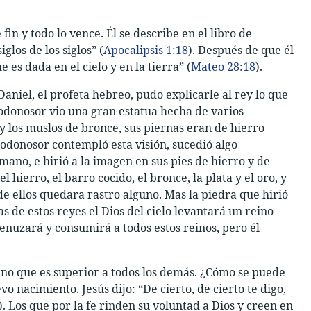
fin y todo lo vence. Él se describe en el libro de
glos de los siglos” (
Apocalipsis 1:18
). Después de que él
 es dada en el cielo y en la tierra” (
Mateo 28:18
).
aniel, el profeta hebreo, pudo explicarle al rey lo que
odonosor vio una gran estatua hecha de varios
 y los muslos de bronce, sus piernas eran de hierro
odonosor contempló esta visión, sucedió algo
ano, e hirió a la imagen en sus pies de hierro y de
ierro, el barro cocido, el bronce, la plata y el oro, y
 de ellos quedara rastro alguno. Mas la piedra que hirió
s de estos reyes el Dios del cielo levantará un reino
enuzará y consumirá a todos estos reinos, pero él
erno que es superior a todos los demás. ¿Cómo se puede
 nacimiento. Jesús dijo: “De cierto, de cierto te digo,
). Los que por la fe rinden su voluntad a Dios y creen en