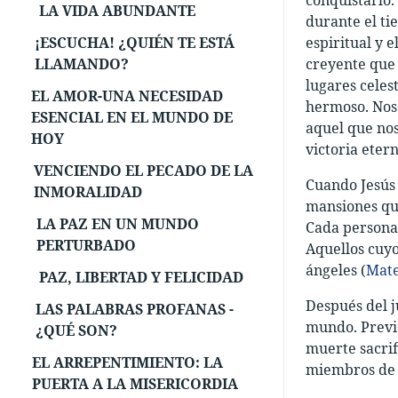
LA VIDA ABUNDANTE
durante el ti
¡ESCUCHA! ¿QUIÉN TE ESTÁ
espiritual y e
LLAMANDO?
creyente que l
lugares celest
EL AMOR-UNA NECESIDAD
hermoso. Nos
ESENCIAL EN EL MUNDO DE
aquel que nos
HOY
victoria eter
VENCIENDO EL PECADO DE LA
Cuando Jesús a
INMORALIDAD
mansiones que
LA PAZ EN UN MUNDO
Cada persona 
PERTURBADO
Aquellos cuyo
ángeles (
Mate
PAZ, LIBERTAD Y FELICIDAD
Después del ju
LAS PALABRAS PROFANAS -
mundo. Previó
¿QUÉ SON?
muerte sacrif
EL ARREPENTIMIENTO: LA
miembros de s
PUERTA A LA MISERICORDIA