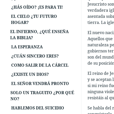
Jesucristo so
¿HÁS OÍDO? ¡ES PARA TI!
verdadera igl
EL CIELO ¿TU FUTURO
asentada sob
HOGAR?
tierra. La igl
EL INFIERNO, ¿QUÉ ENSEÑA
El nuevo naci
LA BIBLIA?
Aquellos que 
naturaleza pe
LA ESPERANZA
gobiernos ter
¿CUÁN SINCERO ERES?
son del mundo
de su posición
COMO SALIR DE LA CÁRCEL
El reino de J
¿EXISTE UN DIOS?
y se aceptan 
EL SEÑOR VENDRÁ PRONTO
si mi reino f
ninguna viole
SOLO UN TRAGUITO ¿POR QUÉ
resistáis al q
NO?
HABLEMOS DEL SUICIDIO
Se habla del 
conquistarlo. 