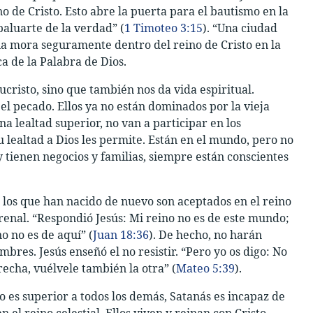
o de Cristo. Esto abre la puerta para el bautismo en la
baluarte de la verdad” (
1 Timoteo 3:15
). “Una ciudad
esia mora seguramente dentro del reino de Cristo en la
ca de la Palabra de Dios.
cristo, sino que también nos da vida espiritual.
l pecado. Ellos ya no están dominados por la vieja
 lealtad superior, no van a participar en los
 lealtad a Dios les permite. Están en el mundo, pero no
 tienen negocios y familias, siempre están conscientes
ón los que han nacido de nuevo son aceptados en el reino
rrenal. “Respondió Jesús: Mi reino no es de este mundo;
o no es de aquí” (
Juan 18:36
). De hecho, no harán
bres. Jesús enseñó el no resistir. “Pero yo os digo: No
erecha, vuélvele también la otra” (
Mateo 5:39
).
o es superior a todos los demás, Satanás es incapaz de
n el reino celestial. Ellos viven y reinan con Cristo