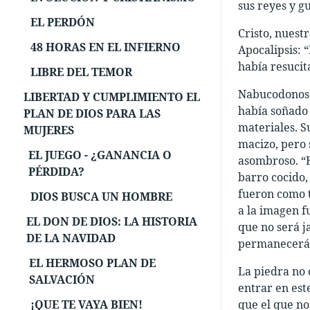
sus reyes y g
EL PERDÓN
Cristo, nuestr
48 HORAS EN EL INFIERNO
Apocalipsis: “
había resucita
LIBRE DEL TEMOR
Nabucodonosor
LIBERTAD Y CUMPLIMIENTO EL
había soñado 
PLAN DE DIOS PARA LAS
materiales. S
MUJERES
macizo, pero 
EL JUEGO - ¿GANANCIA O
asombroso. “E
PÉRDIDA?
barro cocido,
fueron como t
DIOS BUSCA UN HOMBRE
a la imagen f
EL DON DE DIOS: LA HISTORIA
que no será j
DE LA NAVIDAD
permanecerá 
EL HERMOSO PLAN DE
La piedra no 
SALVACIÓN
entrar en est
¡QUE TE VAYA BIEN!
que el que no