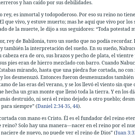
uerreros y han caído por sus debilidades.
o rey, es inmortal y todopoderoso. Por eso su reino no tiene 
El que vivo, y estuve muerto; mas he aquí que vivo por los si
do de la muerte, le dijo a sus seguidores: “Toda potestad me
, rey de Babilonia, tuvo un sueño que no podía recordar. D
y también la interpretación del sueño. En su sueño, Nabuc
u cabeza era de oro, sus brazos y pecho de plata, el vientre
sus pies eran de hierro mezclado con barro. Cuando Nabuc
stabas mirando, hasta que una piedra fue cortada, no con m
 y los desmenuzó. Entonces fueron desmenuzados también el h
amo de las eras del verano, y se los llevó el viento sin que
ue hecha un gran monte que llenó toda la tierra. Y en los día
amás destruido, ni será el reino dejado a otro pueblo; desm
para siempre” (
Daniel 2:34-35
,
44
).
cortada con mano es Cristo. Él es el fundador del reino et
e reino? Solo hay una manera—nacer en el reino por el nuevo
 naciere de nuevo, no puede ver el reino de Dios” (
Juan 3:3