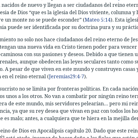
n nacidos de nuevo y llegan a ser ciudadanos del reino etern
esia de Dios “que es la iglesia del Dios viviente, columna y 
re un monte no se puede esconder” (
Mateo 5:14
). Esta igl
esia puede ser identificada por su doctrina pura y su prácti
miento no solo nos hace ciudadanos del reino eterno de Jesu
tengan una nueva vida en Cristo tienen poder para vencer e
caminosa con sus pasiones y deseos. Debido a que tienen una
renales, aunque obedecen las leyes seculares tanto como su
. A pesar de que viven en este mundo y construyen casas y
 en el reino eternal (
Jeremías29:4-7
).
esucristo no se limita por fronteras políticas. En cada naci
los unos a los otros. No van a combatir por ningún reino te
uera de este mundo, mis servidores pelearían… pero mi rein
ncia, ya que su rey desea que vivan en paz con todos los hom
ue es malo; antes, a cualquiera que te hiera en la mejilla d
reino de Dios en Apocalipsis capítulo 20. Dado que este rein
Él está atado, incapaz de hacer daño a los fieles que están e