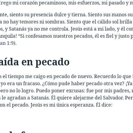
trego mi corazón pecaminoso, mis esfuerzos, mi pasado y m
e, siento su presencia dulce y tierna. Siento sus manos su
 no hay temores ni sombras. Siento que el cálido sol brilla
s, y Satanás ya no me controla. Jesús está a mi lado, y él co
nquila! “Si confesamos nuestros pecados, él es fiel y justo
uan 1:9
).
aída en pecado
n el tiempo me caigo en pecado de nuevo. Recuerdo lo que
yo era un fracaso. ¿Cómo pude haber pecado otra vez? ¡Ya
ro no lo logro. Puedo poner excusas: fue por mis padres, m
le agradan a Satanás. Él quiere alejarme del Salvador. Pe
on el pecado. Jesús es mi única esperanza. Él dice: