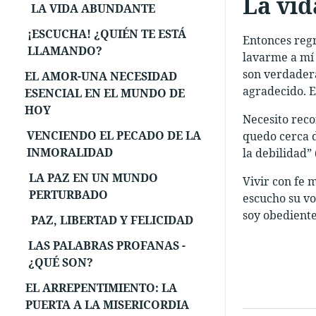
La vid
LA VIDA ABUNDANTE
¡ESCUCHA! ¿QUIÉN TE ESTÁ
Entonces regr
LLAMANDO?
lavarme a mí 
son verdadera
EL AMOR-UNA NECESIDAD
agradecido. E
ESENCIAL EN EL MUNDO DE
HOY
Necesito reco
VENCIENDO EL PECADO DE LA
quedo cerca d
INMORALIDAD
la debilidad” 
LA PAZ EN UN MUNDO
Vivir con fe 
PERTURBADO
escucho su vo
soy obediente 
PAZ, LIBERTAD Y FELICIDAD
LAS PALABRAS PROFANAS -
¿QUÉ SON?
EL ARREPENTIMIENTO: LA
PUERTA A LA MISERICORDIA