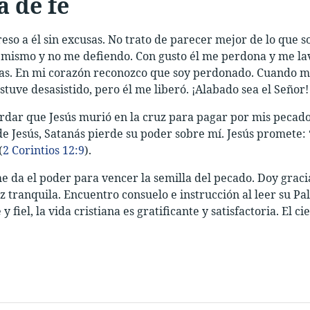
a de fe
eso a él sin excusas. No trato de parecer mejor de lo que
mismo y no me defiendo. Con gusto él me perdona y me lava
s. En mi corazón reconozco que soy perdonado. Cuando me 
stuve desasistido, pero él me liberó. ¡Alabado sea el Señor!
rdar que Jesús murió en la cruz para pagar por mis pecad
e Jesús, Satanás pierde su poder sobre mí. Jesús promete:
(
2 Corintios 12:9
).
me da el poder para vencer la semilla del pecado. Doy gracia
z tranquila. Encuentro consuelo e instrucción al leer su Pa
y fiel, la vida cristiana es gratificante y satisfactoria. El ci