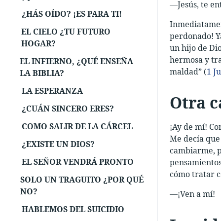
—Jesús, te en
¿HÁS OÍDO? ¡ES PARA TI!
Inmediatament
EL CIELO ¿TU FUTURO
perdonado! Ya
HOGAR?
un hijo de Dio
hermosa y tra
EL INFIERNO, ¿QUÉ ENSEÑA
maldad” (
1 J
LA BIBLIA?
LA ESPERANZA
Otra c
¿CUÁN SINCERO ERES?
COMO SALIR DE LA CÁRCEL
¡Ay de mí! Co
Me decía que 
¿EXISTE UN DIOS?
cambiarme, pe
EL SEÑOR VENDRÁ PRONTO
pensamientos 
cómo tratar c
SOLO UN TRAGUITO ¿POR QUÉ
NO?
—¡Ven a mí!
HABLEMOS DEL SUICIDIO