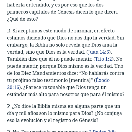
haberla entendido, y es por eso que los dos
primeros capítulos de Génesis dicen lo que dicen.
¿Qué de esto?
R. Si aceptamos este modo de razonar, en efecto
estamos diciendo que Dios no nos dijo la verdad. Sin
embargo, la Biblia no solo revela que Dios ama la
verdad, sino que Dios es la verdad. (
Juan 14:6
).
También dice que él no puede mentir. (
Tito 1:2
). No
puede mentir, porque Dios mismo es la verdad. Uno
de los Diez Mandamientos dice: “No hablarás contra
tu prójimo falso testimonio [mentira]” (
Éxodo
20:16
). ¿Parece razonable que Dios tenga un
estándar más alto para nosotros que para él mismo?
P. ¿No dice la Biblia misma en alguna parte que un
día y mil años son lo mismo para Dios? ¿No conjuga
eso la evolución y el registro de Génesis?
R. No. Ese versículo se encuentra en
2 Pedro 3:8
: