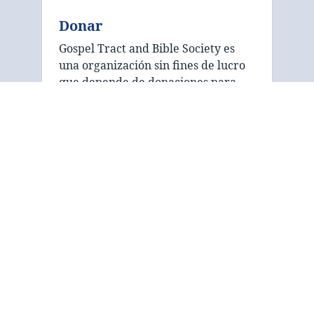
Donar
Gospel Tract and Bible Society es
una organización sin fines de lucro
que depende de donaciones para
financiar sus esfuerzos de
publicación y distribución.
¡Agradecemos su apoyo para
ayudarnos a difundir el Evangelio
que …